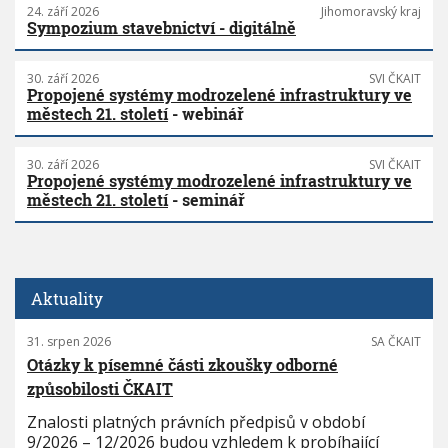
24. září 2026
Jihomoravský kraj
Sympozium stavebnictví - digitálně
30. září 2026
SVI ČKAIT
Propojené systémy modrozelené infrastruktury ve
městech 21. století
- webinář
30. září 2026
SVI ČKAIT
Propojené systémy modrozelené infrastruktury ve
městech 21. století
- seminář
Aktuality
31. srpen 2026
SA ČKAIT
Otázky k písemné části zkoušky odborné
způsobilosti ČKAIT
Znalosti platných právních předpisů v období
9/2026 – 12/2026 budou vzhledem k probíhající