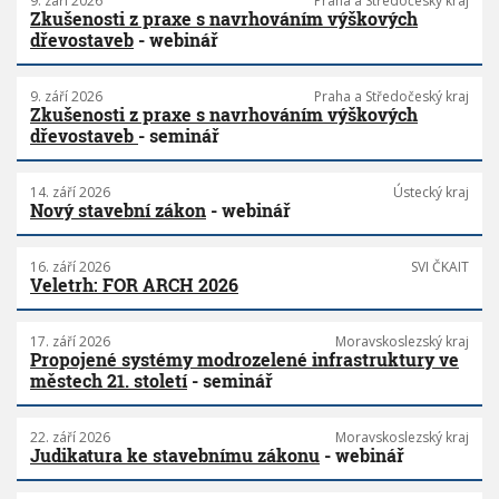
9. září 2026
Praha a Středočeský kraj
Zkušenosti z praxe s navrhováním výškových
dřevostaveb
- webinář
9. září 2026
Praha a Středočeský kraj
Zkušenosti z praxe s navrhováním výškových
dřevostaveb
- seminář
14. září 2026
Ústecký kraj
Nový stavební zákon
- webinář
16. září 2026
SVI ČKAIT
Veletrh: FOR ARCH 2026
17. září 2026
Moravskoslezský kraj
Propojené systémy modrozelené infrastruktury ve
městech 21. století
- seminář
22. září 2026
Moravskoslezský kraj
Judikatura ke stavebnímu zákonu
- webinář