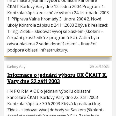
Informace z jednání výboru oblastní kanceláře
ČKAIT Karlovy Vary dne 12. ledna 2004 Program: 1.
Kontrola zápisu ze schůze výboru 24. listopadu 2003
1. Příprava Valné hromady 3. února 2004 2. Nové
úkoly Kontrola zápisu z 24.11.2003 Zbývá k realizaci:
1. Ing. Zídek – sledovat vývoj se Saskem (školení –
čerpání prostředků z programů EU). Zatím byla
odsouhlasena 2 sedmidenní školení – finanční
podpora oblasti infrastruktury.
Karlovy Vary
29. září 2003
Informace o jednání výboru OK ČKAIT K.
Vary dne 22.září 2003
I N F O R M A C E o jednání výboru oblastní
kanceláře ČKAIT Karlovy Vary dne 22. září 2003
Kontrola zápisu z 30.6.2003 Zbývá k realizaci:Ing.
Zídek - sledovat vývoj dohody se Saskem (školení -