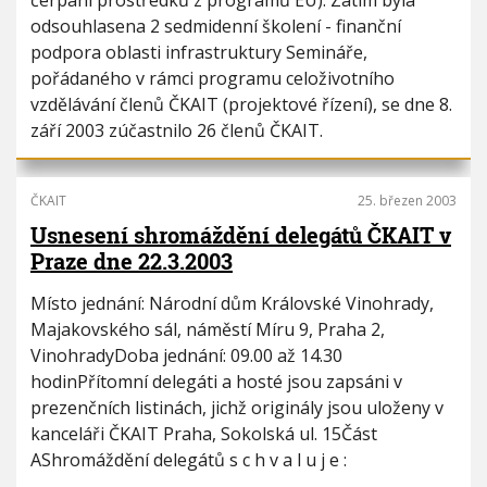
čerpání prostředků z programů EU). Zatím byla
odsouhlasena 2 sedmidenní školení - finanční
podpora oblasti infrastruktury Semináře,
pořádaného v rámci programu celoživotního
vzdělávání členů ČKAIT (projektové řízení), se dne 8.
září 2003 zúčastnilo 26 členů ČKAIT.
ČKAIT
25. březen 2003
Usnesení shromáždění delegátů ČKAIT v
Praze dne 22.3.2003
Místo jednání: Národní dům Královské Vinohrady,
Majakovského sál, náměstí Míru 9, Praha 2,
VinohradyDoba jednání: 09.00 až 14.30
hodinPřítomní delegáti a hosté jsou zapsáni v
prezenčních listinách, jichž originály jsou uloženy v
kanceláři ČKAIT Praha, Sokolská ul. 15Část
AShromáždění delegátů s c h v a l u j e :