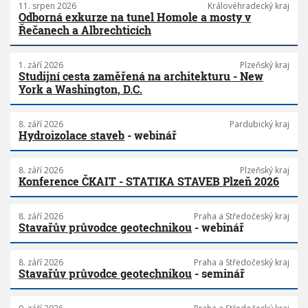
11. srpen 2026
Královéhradecký kraj
Odborná exkurze na tunel Homole a mosty v
Řečanech a Albrechticích
1. září 2026
Plzeňský kraj
Studijní cesta zaměřená na architekturu - New
York a Washington, D.C.
8. září 2026
Pardubický kraj
Hydroizolace staveb
- webinář
8. září 2026
Plzeňský kraj
Konference ČKAIT - STATIKA STAVEB Plzeň 2026
8. září 2026
Praha a Středočeský kraj
Stavařův průvodce geotechnikou
- webinář
8. září 2026
Praha a Středočeský kraj
Stavařův průvodce geotechnikou
- seminář