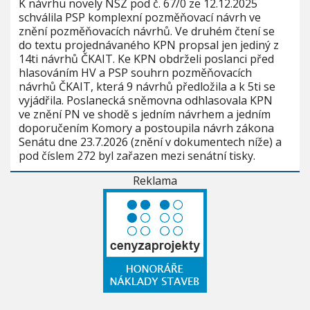
K návrhu novely NSZ pod č. 67/0 ze 12.12.2025
schválila PSP komplexní pozměňovací návrh ve
znění pozměňovacích návrhů. Ve druhém čtení se
do textu projednávaného KPN propsal jen jediný z
14ti návrhů ČKAIT. Ke KPN obdrželi poslanci před
hlasováním HV a PSP souhrn pozměňovacích
návrhů ČKAIT, která 9 návrhů předložila a k 5ti se
vyjádřila. Poslanecká sněmovna odhlasovala KPN
ve znění PN ve shodě s jedním návrhem a jedním
doporučením Komory a postoupila návrh zákona
Senátu dne 23.7.2026 (znění v dokumentech níže) a
pod číslem 272 byl zařazen mezi senátní tisky.
Reklama