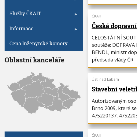
i
h
o
n
u
Služby ČKAIT
ČKAIT
Česká dopravní
Informace
CELOSTÁTNÍ SOUTĚ
Cena Inženýrské komory
soutěže: DOPRAVA 
BENDL, ministr do
Oblastní kanceláře
předseda vlády ČR
Ústí nad Labem
Stavební velet
Autorizovaným osob
Brno 2009, které se 
475220137, 475220
ČKAIT