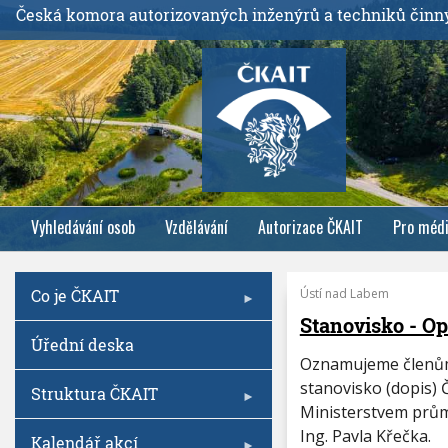
P
Česká komora autorizovaných inženýrů a techniků činn
ř
e
j
í
t
k
h
l
Vyhledávání osob
Vzdělávání
Autorizace ČKAIT
Pro méd
a
v
n
Co je ČKAIT
Ústí nad Labem
í
P
a
Stanovisko - O
m
g
Úřední deska
u
i
Oznamujeme členům, 
o
n
stanovisko (dopis) 
Struktura ČKAIT
b
a
Ministerstvem prům
s
t
Ing. Pavla Křečka.
Kalendář akcí
a