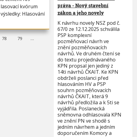
práva - Nový stavební
Hlasovací kvórum
zákon a jeho novely
 výsledky: Hlasování
K návrhu novely NSZ pod č.
67/0 ze 12.12.2025 schválila
PSP komplexní
P
78
P
79
…
pozměňovací návrh ve
a
a
g
g
znění pozměňovacích
e
e
návrhů. Ve druhém čtení se
do textu projednávaného
KPN propsal jen jediný z
14ti návrhů ČKAIT. Ke KPN
obdrželi poslanci před
hlasováním HV a PSP
souhrn pozměňovacích
návrhů ČKAIT, která 9
návrhů předložila a k 5ti se
vyjádřila. Poslanecká
sněmovna odhlasovala KPN
ve znění PN ve shodě s
jedním návrhem a jedním
doporučením Komory a