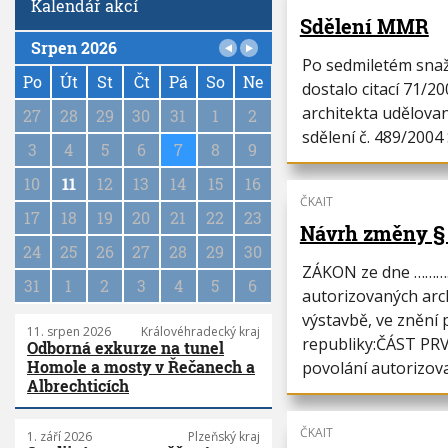
Kalendář akcí
Sdělení MMR
Srpen 2026
P
Po sedmiletém snaž
a
Po
Út
St
Čt
Pá
So
Ne
dostalo citací 71/2
g
architekta udělovan
27
28
29
30
31
1
2
i
sdělení č. 489/2004 
n
3
4
5
6
7
8
9
a
10
11
12
13
14
15
16
t
ČKAIT
i
17
18
19
20
21
22
23
o
Návrh změny § 
n
24
25
26
27
28
29
30
ZÁKON ze dne …………
31
1
2
3
4
5
6
autorizovaných arc
výstavbě, ve znění
11. srpen 2026
Královéhradecký kraj
republiky:ČÁST PR
Odborná exkurze na tunel
Homole a mosty v Řečanech a
povolání autorizova
Albrechticích
ČKAIT
1. září 2026
Plzeňský kraj