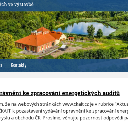
ých ve výstavbě
ia
Kontakty
právnění ke zpracování energetických auditů
že na webových stránkách www.ckait.cz je v rubrice "Aktua
ČKAIT k pozastavení vydávání opravnění ke zpracování ener
yslu a obchodu ČR. Prosíme, věnujte pozornost odpovědi 