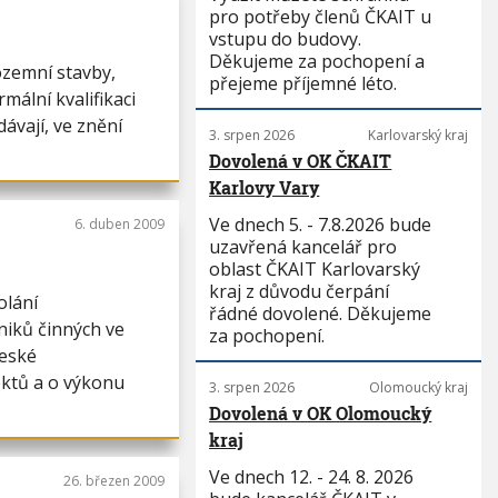
pro potřeby členů ČKAIT u
vstupu do budovy.
Děkujeme za pochopení a
ozemní stavby,
přejeme příjemné léto.
mální kvalifikaci
ávají, ve znění
3. srpen 2026
Karlovarský kraj
Dovolená v OK ČKAIT
Karlovy Vary
Ve dnech 5. - 7.8.2026 bude
6. duben 2009
uzavřená kancelář pro
oblast ČKAIT Karlovarský
kraj z důvodu čerpání
olání
řádné dovolené. Děkujeme
niků činných ve
za pochopení.
České
ktů a o výkonu
3. srpen 2026
Olomoucký kraj
Dovolená v OK Olomoucký
kraj
Ve dnech 12. - 24. 8. 2026
26. březen 2009