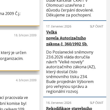
bude kancelář ČKAIT v
Olomouci uzavřena z
důvodu čerpání dovolené.
a 2009 Č.j.:
Děkujeme za pochopení.
17. červenec 2026
SLP ČKAIT
Velká
18. březen 2009
novela Autorizačního
zákona č. 360/1992 Sb.
Do Poslanecké sněmovny
který je určen
23.6.2026 vláda doručila
 organizacím.
návrh "Velké novely"
autorizačního zákona (AZ),
který dostal číslo
sněmovního tisku 234.
4. březen 2009
Bude projednán Výborem
pro veřejnou správu a
regionální rozvoj.
cí pracovala ve
ební komise byl
16. červenec 2026
SLP ČKAIT
Rekodifikace stavebního
lo celkem:109