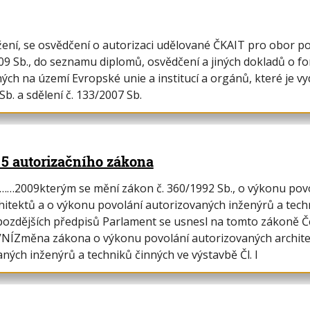
ení, se osvědčení o autorizaci udělované ČKAIT pro obor p
009 Sb., do seznamu diplomů, osvědčení a jiných dokladů o for
ých na území Evropské unie a institucí a orgánů, které je vyd
Sb. a sdělení č. 133/2007 Sb.
5 autorizačního zákona
…2009kterým se mění zákon č. 360/1992 Sb., o výkonu pov
hitektů a o výkonu povolání autorizovaných inženýrů a tech
 pozdějších předpisů Parlament se usnesl na tomto zákoně 
VNÍZměna zákona o výkonu povolání autorizovaných archite
ných inženýrů a techniků činných ve výstavbě Čl. I