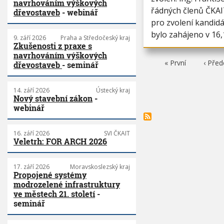
navrhováním výškových
řádných členů ČKAI
dřevostaveb
- webinář
pro zvolení kandidá
bylo zahájeno v 16,
9. září 2026
Praha a Středočeský kraj
Zkušenosti z praxe s
navrhováním výškových
F
« První
P
‹ Před
dřevostaveb
- seminář
i
ř
r
e
s
d
t
c
14. září 2026
Ústecký kraj
p
h
Nový stavební zákon
-
a
o
webinář
g
z
e
í
s
t
16. září 2026
SVI ČKAIT
r
Veletrh: FOR ARCH 2026
á
n
k
17. září 2026
Moravskoslezský kraj
a
Propojené systémy
modrozelené infrastruktury
ve městech 21. století
-
seminář