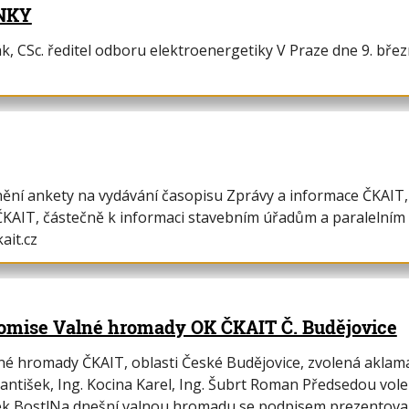
NKY
, CSc. ředitel odboru elektroenergetiky V Praze dne 9. březn
ění ankety na vydávání časopisu Zprávy a informace ČKAIT, 
ČKAIT, částečně k informaci stavebním úřadům a paralelním
ait.cz
komise Valné hromady OK ČKAIT Č. Budějovice
né hromady ČKAIT, oblasti České Budějovice, zvolená aklama
František, Ing. Kocina Karel, Ing. Šubrt Roman Předsedou vol
išek BostlNa dnešní valnou hromadu se podpisem prezentova