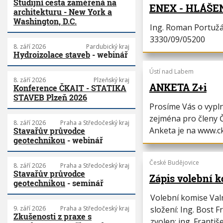
Studijní cesta zaměřená na
ENEX - HLÁŠE
architekturu - New York a
Washington, D.C.
Ing. Roman Portužák
3330/09/05200
8. září 2026
Pardubický kraj
Hydroizolace staveb
- webinář
Ústí nad Labem
8. září 2026
Plzeňský kraj
ANKETA Z+i
Konference ČKAIT - STATIKA
STAVEB Plzeň 2026
Prosíme Vás o vypln
zejména pro členy 
8. září 2026
Praha a Středočeský kraj
Anketa je na www.ck
Stavařův průvodce
geotechnikou
- webinář
České Budějovice
8. září 2026
Praha a Středočeský kraj
Stavařův průvodce
Zápis volební 
geotechnikou
- seminář
Volební komise Val
složení: Ing. Bost 
9. září 2026
Praha a Středočeský kraj
Zkušenosti z praxe s
zvolen: ing. Frant