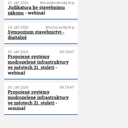
22. září 2026
Moravskoslezský kraj
Judikatura ke stavebnímu
zákonu
- webinář
24. září 2026
Jihomoravský kraj
Sympozium stavebnictví -
digitálně
30. září 2026
SVI ČKAIT
Propojené systémy
modrozelené infrastruktury
ve městech 21. století
-
webinář
30. září 2026
SVI ČKAIT
Propojené systémy
modrozelené infrastruktury
ve městech 21. století
-
seminář