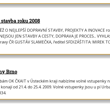
 stavba roku 2008
Ž O NEJLEPŠÍ DOPRAVNÍ STAVBY, PROJEKTY A INOVACE ro
NEJSOU JEN STAVBY A CESTY, DOPRAVA JE PROCES... VYHL
pravy ČR GUSTÁV SLAMEČKA, ředitel SFDIZÁŠTITA: MIREK 
rhy Brno
ám OK ČKAIT v Ústeckém kraji nabízíme volné vstupenky na
konají od 21.4. do 25.4. 2009. Volné vstupenky jsou u pí Urba
334.