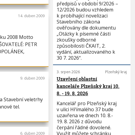
předpisů v období 9/2026 –
12/2026 budou vzhledem
k probíhající novelizaci
14. duben 2009
Stavebního zákona
ověřovány dle dokumentu
„Otázky k písemné části
ku 2008 Motto
zkoušky odborné
AŠOVATELÉ: PETR
způsobilosti ČKAIT, 2.
TOPOLÁNEK,
vydání, aktualizovaného k
30 7. 2026“.
3. srpen 2026
Plzeňský kraj
9. duben 2009
Uzavření oblastní
kanceláře Plzeňský kraj 10.
8. - 19. 8. 2026
 Stavební veletrhy
Kancelář pro Plzeňský kraj
nové tel.
v ulici Hřímalého 37 bude
uzavřena ve dnech 10. 8.-
19. 8. 2026 z důvodu
čerpání řádné dovolené.
Využít můžete schránku
6. duben 2009