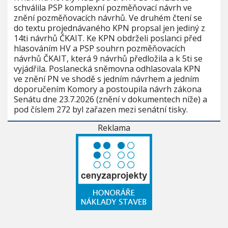
schválila PSP komplexní pozměňovací návrh ve
znění pozměňovacích návrhů. Ve druhém čtení se
do textu projednávaného KPN propsal jen jediný z
14ti návrhů ČKAIT. Ke KPN obdrželi poslanci před
hlasováním HV a PSP souhrn pozměňovacích
návrhů ČKAIT, která 9 návrhů předložila a k 5ti se
vyjádřila. Poslanecká sněmovna odhlasovala KPN
ve znění PN ve shodě s jedním návrhem a jedním
doporučením Komory a postoupila návrh zákona
Senátu dne 23.7.2026 (znění v dokumentech níže) a
pod číslem 272 byl zařazen mezi senátní tisky.
Reklama