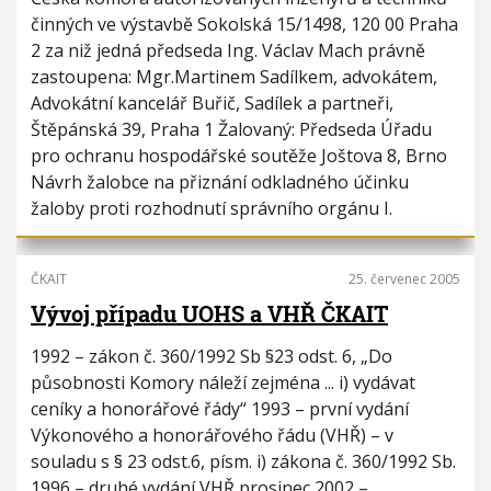
i
h
činných ve výstavbě Sokolská 15/1498, 120 00 Praha
o
u
2 za niž jedná předseda Ing. Václav Mach právně
n
zastoupena: Mgr.Martinem Sadílkem, advokátem,
Advokátní kancelář Buřič, Sadílek a partneři,
Štěpánská 39, Praha 1 Žalovaný: Předseda Úřadu
pro ochranu hospodářské soutěže Joštova 8, Brno
Návrh žalobce na přiznání odkladného účinku
žaloby proti rozhodnutí správního orgánu I.
ČKAIT
25. červenec 2005
Vývoj případu UOHS a VHŘ ČKAIT
1992 – zákon č. 360/1992 Sb §23 odst. 6, „Do
působnosti Komory náleží zejména ... i) vydávat
ceníky a honorářové řády“ 1993 – první vydání
Výkonového a honorářového řádu (VHŘ) – v
souladu s § 23 odst.6, písm. i) zákona č. 360/1992 Sb.
1996 – druhé vydání VHŘ prosinec 2002 –