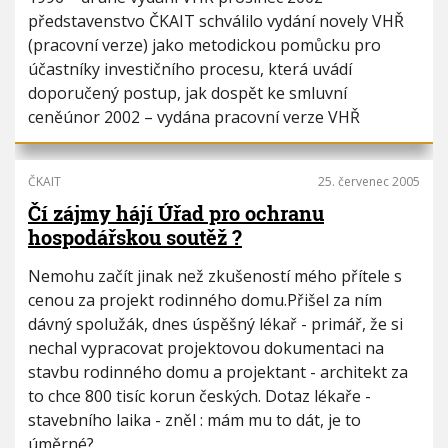
představenstvo ČKAIT schválilo vydání novely VHŘ
(pracovní verze) jako metodickou pomůcku pro
účastníky investičního procesu, která uvádí
doporučený postup, jak dospět ke smluvní
ceněúnor 2002 – vydána pracovní verze VHŘ
ČKAIT
25. červenec 2005
Čí zájmy hájí Úřad pro ochranu
hospodářskou soutěž ?
Nemohu začít jinak než zkušeností mého přítele s
cenou za projekt rodinného domu.Přišel za ním
dávný spolužák, dnes úspěšný lékař - primář, že si
nechal vypracovat projektovou dokumentaci na
stavbu rodinného domu a projektant - architekt za
to chce 800 tisíc korun českých. Dotaz lékaře -
stavebního laika - zněl : mám mu to dát, je to
úměrné?