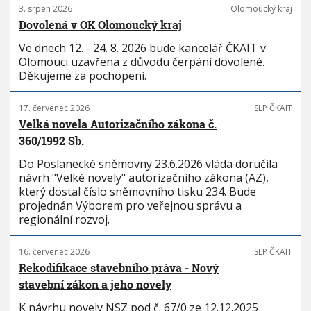
3. srpen 2026
Olomoucký kraj
Dovolená v OK Olomoucký kraj
Ve dnech 12. - 24. 8. 2026 bude kancelář ČKAIT v
Olomouci uzavřena z důvodu čerpání dovolené.
Děkujeme za pochopení.
17. červenec 2026
SLP ČKAIT
Velká novela Autorizačního zákona č.
360/1992 Sb.
Do Poslanecké sněmovny 23.6.2026 vláda doručila
návrh "Velké novely" autorizačního zákona (AZ),
který dostal číslo sněmovního tisku 234. Bude
projednán Výborem pro veřejnou správu a
regionální rozvoj.
16. červenec 2026
SLP ČKAIT
Rekodifikace stavebního práva - Nový
stavební zákon a jeho novely
K návrhu novely NSZ pod č. 67/0 ze 12.12.2025