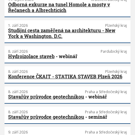
Odborná exkurze na tunel Homole a mosty v
Řečanech a Albrechticích
1. září 2026
Plzeňský kraj
Studijní cesta zaměřená na architekturu - New
York a Washington, D.C.
8. září 2026
Pardubický kraj
Hydroizolace staveb
- webinář
8. září 2026
Plzeňský kraj
Konference ČKAIT - STATIKA STAVEB Plzeň 2026
8. září 2026
Praha a Středočeský kraj
Stavařův průvodce geotechnikou
- webinář
8. září 2026
Praha a Středočeský kraj
Stavařův průvodce geotechnikou
- seminář
9. září 2026
Praha a Středočeský kraj