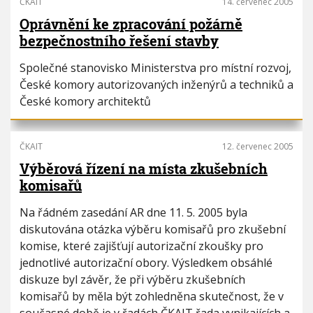
ČKAIT
14. červenec 2005
Oprávnění ke zpracování požárně
bezpečnostního řešení stavby
Společné stanovisko Ministerstva pro místní rozvoj,
České komory autorizovaných inženýrů a techniků a
České komory architektů
ČKAIT
12. červenec 2005
Výběrová řízení na místa zkušebních
komisařů
Na řádném zasedání AR dne 11. 5. 2005 byla
diskutována otázka výběru komisařů pro zkušební
komise, které zajišťují autorizační zkoušky pro
jednotlivé autorizační obory. Výsledkem obsáhlé
diskuze byl závěr, že při výběru zkušebních
komisařů by měla být zohledněna skutečnost, že v