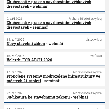
Zkušenosti z praxe s navrhováním výškových
dřevostaveb
- webinář
9. září 2026
Praha a Středočeský kraj
Zkušenosti z praxe s navrhováním výškových
dřevostaveb
- seminář
14. září 2026
Ústecký kraj
Nový stavební zákon
- webinář
16. září 2026
SVI ČKAIT
Veletrh: FOR ARCH 2026
17. září 2026
Moravskoslezský kraj
Propojené systémy modrozelené infrastruktury ve
městech 21. století
- seminář
22. září 2026
Moravskoslezský kraj
Judikatura ke stavebnímu zákonu
- webinář