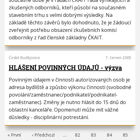
současné době je v řadách ČKAIT řada vynikajících a
zkušených odborníků, kteří působí na současném
stavebním trhu s velmi dobrými výsledky. Na
základě těchto závěrů bylo dohodnuto, že je žádoucí
zveřejnit potřebu obsazení zkušebních komisí
odborníky z řad členské základny ČKAIT.
České Budějovice
7. červen 2005
HLÁŠENÍ POVINNÝCH ÚDAJŮ - výzva
Povinným údajem v činnosti autorizovaných osob je
adresa bydliště a způsbo výkonu činnosti (svobodné
povolání/zaměstnanec/podnikatel/podnikatel-
zaměstnanec). Změny je nutno hlásit do 15 dnů do
oblastní kanceláře. Opomenutí může mít vážné
důsledky - disciplinární potrestání.
F
« První
P
‹ Předchozí
…
P
82
P
83
P
84
P
85
i
ř
a
a
a
a