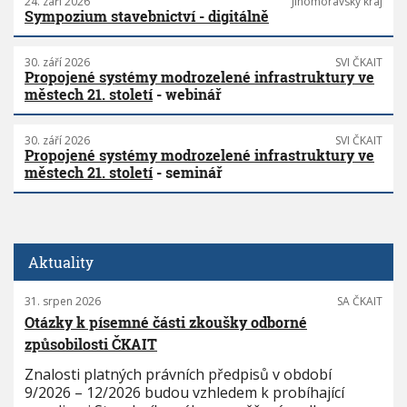
24. září 2026
Jihomoravský kraj
Sympozium stavebnictví - digitálně
30. září 2026
SVI ČKAIT
Propojené systémy modrozelené infrastruktury ve
městech 21. století
- webinář
30. září 2026
SVI ČKAIT
Propojené systémy modrozelené infrastruktury ve
městech 21. století
- seminář
Aktuality
31. srpen 2026
SA ČKAIT
Otázky k písemné části zkoušky odborné
způsobilosti ČKAIT
Znalosti platných právních předpisů v období
9/2026 – 12/2026 budou vzhledem k probíhající