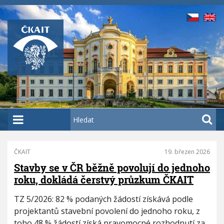
P
ř
e
j
í
t
k
h
l
a
H
v
l
n
e
í
d
ČKAIT
19. březen 2026
P
m
a
a
Stavby se v ČR běžně povolují do jednoho
u
t
g
roku, dokládá čerstvý průzkum ČKAIT
o
i
n
b
TZ 5/2026: 82 % podaných žádostí získává podle
a
s
projektantů stavební povolení do jednoho roku, z
t
a
toho 48 % žádostí získá pravomocné rozhodnutí za