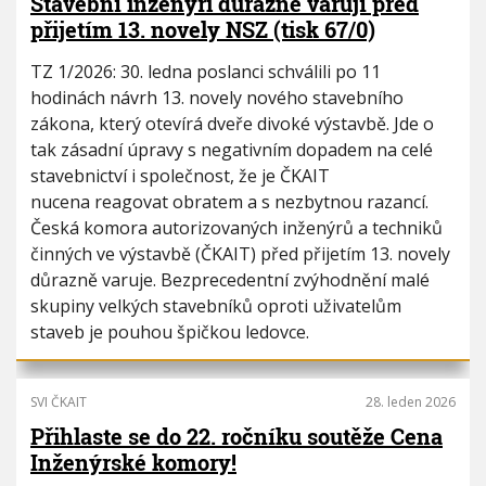
Stavební inženýři důrazně varují před
přijetím 13. novely NSZ (tisk 67/0)
TZ 1/2026: 30. ledna poslanci schválili po 11
hodinách návrh 13. novely nového stavebního
zákona, který otevírá dveře divoké výstavbě. Jde o
tak zásadní úpravy s negativním dopadem na celé
stavebnictví i společnost, že je ČKAIT
nucena reagovat obratem a s nezbytnou razancí.
Česká komora autorizovaných inženýrů a techniků
činných ve výstavbě (ČKAIT) před přijetím 13. novely
důrazně varuje. Bezprecedentní zvýhodnění malé
skupiny velkých stavebníků oproti uživatelům
staveb je pouhou špičkou ledovce.
SVI ČKAIT
28. leden 2026
Přihlaste se do 22. ročníku soutěže Cena
Inženýrské komory!