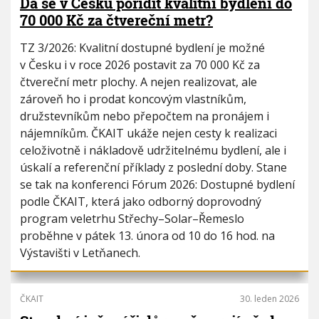
Dá se v Česku pořídit kvalitní bydlení do
70 000 Kč za čtvereční metr?
TZ 3/2026: Kvalitní dostupné bydlení je možné
v Česku i v roce 2026 postavit za 70 000 Kč za
čtvereční metr plochy. A nejen realizovat, ale
zároveň ho i prodat koncovým vlastníkům,
družstevníkům nebo přepočtem na pronájem i
nájemníkům. ČKAIT ukáže nejen cesty k realizaci
celoživotně i nákladově udržitelnému bydlení, ale i
úskalí a referenční příklady z poslední doby. Stane
se tak na konferenci Fórum 2026: Dostupné bydlení
podle ČKAIT, která jako odborný doprovodný
program veletrhu Střechy–Solar–Řemeslo
proběhne v pátek 13. února od 10 do 16 hod. na
Výstavišti v Letňanech.
ČKAIT
30. leden 2026