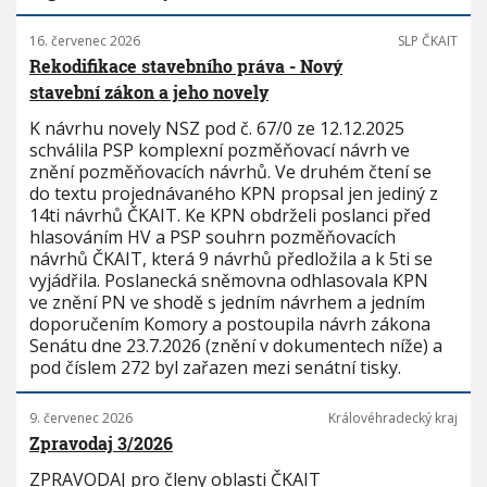
16. červenec 2026
SLP ČKAIT
Rekodifikace stavebního práva - Nový
stavební zákon a jeho novely
K návrhu novely NSZ pod č. 67/0 ze 12.12.2025
schválila PSP komplexní pozměňovací návrh ve
znění pozměňovacích návrhů. Ve druhém čtení se
do textu projednávaného KPN propsal jen jediný z
14ti návrhů ČKAIT. Ke KPN obdrželi poslanci před
hlasováním HV a PSP souhrn pozměňovacích
návrhů ČKAIT, která 9 návrhů předložila a k 5ti se
vyjádřila. Poslanecká sněmovna odhlasovala KPN
ve znění PN ve shodě s jedním návrhem a jedním
doporučením Komory a postoupila návrh zákona
Senátu dne 23.7.2026 (znění v dokumentech níže) a
pod číslem 272 byl zařazen mezi senátní tisky.
9. červenec 2026
Královéhradecký kraj
Zpravodaj 3/2026
ZPRAVODAJ pro členy oblasti ČKAIT