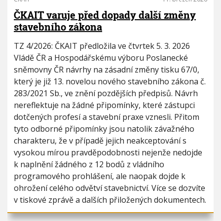
ČKAIT varuje před dopady další změny
stavebního zákona
TZ 4/2026: ČKAIT předložila ve čtvrtek 5. 3. 2026
Vládě ČR a Hospodářskému výboru Poslanecké
sněmovny ČR návrhy na zásadní změny tisku 67/0,
který je již 13. novelou nového stavebního zákona č.
283/2021 Sb., ve znění pozdějších předpisů. Návrh
nereflektuje na žádné připomínky, které zástupci
dotčených profesí a stavební praxe vznesli. Přitom
tyto odborné připomínky jsou natolik závažného
charakteru, že v případě jejich neakceptování s
vysokou mírou pravděpodobnosti nejenže nedojde
k naplnění žádného z 12 bodů z vládního
programového prohlášení, ale naopak dojde k
ohrožení celého odvětví stavebnictví. Více se dozvíte
v tiskové zprávě a dalších přiložených dokumentech.