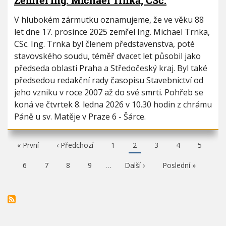
Zemřel Ing. Michael Trnka, CSc.
V hlubokém zármutku oznamujeme, že ve věku 88
let dne 17. prosince 2025 zemřel Ing. Michael Trnka,
CSc. Ing. Trnka byl členem představenstva, poté
stavovského soudu, téměř dvacet let působil jako
předseda oblasti Praha a Středočeský kraj. Byl také
předsedou redakční rady časopisu Stavebnictví od
jeho vzniku v roce 2007 až do své smrti. Pohřeb se
koná ve čtvrtek 8. ledna 2026 v 10.30 hodin z chrámu
Páně u sv. Matěje v Praze 6 - Šárce.
F
« První
P
‹ Předchozí
P
1
A
2
P
3
P
4
P
5
i
ř
a
k
a
a
a
r
e
g
t
g
g
g
P
6
P
7
P
8
P
9
…
N
Další ›
P
Poslední »
s
d
e
u
e
e
e
a
a
a
a
á
o
t
c
á
g
g
g
g
s
s
p
h
l
e
e
e
e
l
l
a
o
n
e
e
g
z
í
d
d
e
í
s
u
n
s
t
j
í
t
r
í
s
r
á