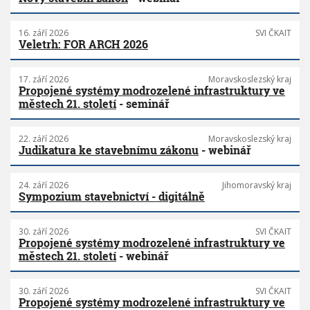
16. září 2026
SVI ČKAIT
Veletrh: FOR ARCH 2026
17. září 2026
Moravskoslezský kraj
Propojené systémy modrozelené infrastruktury ve
městech 21. století
- seminář
22. září 2026
Moravskoslezský kraj
Judikatura ke stavebnímu zákonu
- webinář
24. září 2026
Jihomoravský kraj
Sympozium stavebnictví - digitálně
30. září 2026
SVI ČKAIT
Propojené systémy modrozelené infrastruktury ve
městech 21. století
- webinář
30. září 2026
SVI ČKAIT
Propojené systémy modrozelené infrastruktury ve