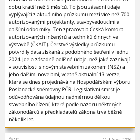
i
h
dobu kratší než 5 měsíců. To jsou zásadní údaje
o
u
vyplývající z aktuálního průzkumu mezi více než 700
n
autorizovanými projektanty, stavbyvedoucími a
dalšími odborníky. Ten zpracovala Česká komora
autorizovaných inženýrů a techniků činných ve
výstavbě (ČKAIT). Čerstvé výsledky průzkumu
potvrdily data získaná z podobného šetření v lednu
2024. Jde o zásadně odlišné údaje, než jaké zaznívají
v souvislosti s novým stavebním zákonem (NSZ) a
jeho dalšími novelami, včetně aktuální 13. verze,
která se dnes projednává na Hospodářském výboru
Poslanecké sněmovny PČR. Legislativní smršť je
odůvodňována údajnou nadměrnou délkou
stavebního řízení, které podle názoru některých
zákonodárců a předkladatelů zákona trvá běžně
několik let.
ČKAIT
11. březen 2026