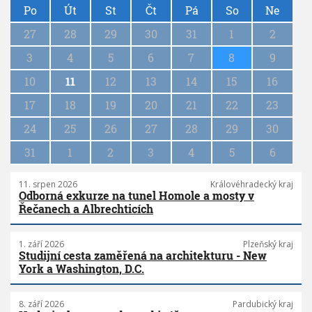
a
Po
Út
St
Čt
Pá
So
Ne
g
27
28
29
30
31
1
2
i
n
3
4
5
6
7
8
9
a
10
11
12
13
14
15
16
t
i
17
18
19
20
21
22
23
o
n
24
25
26
27
28
29
30
31
1
2
3
4
5
6
11. srpen 2026
Královéhradecký kraj
Odborná exkurze na tunel Homole a mosty v
Řečanech a Albrechticích
1. září 2026
Plzeňský kraj
Studijní cesta zaměřená na architekturu - New
York a Washington, D.C.
8. září 2026
Pardubický kraj