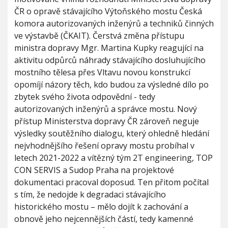
i
h
ČR o opravě stávajícího Výtoňského mostu Česká
o
u
komora autorizovaných inženýrů a techniků činných
n
ve výstavbě (ČKAIT). Čerstvá změna přístupu
ministra dopravy Mgr. Martina Kupky reagující na
aktivitu odpůrců náhrady stávajícího dosluhujícího
mostního tělesa přes Vltavu novou konstrukcí
opomíjí názory těch, kdo budou za výsledné dílo po
zbytek svého života odpovědní - tedy
autorizovaných inženýrů a správce mostu. Nový
přístup Ministerstva dopravy ČR zároveň neguje
výsledky soutěžního dialogu, který ohledně hledání
nejvhodnějšího řešení opravy mostu probíhal v
letech 2021-2022 a vítězný tým 2T engineering, TOP
CON SERVIS a Sudop Praha na projektové
dokumentaci pracoval doposud. Ten přitom počítal
s tím, že nedojde k degradaci stávajícího
historického mostu – mělo dojít k zachování a
obnově jeho nejcennějších částí, tedy kamenné