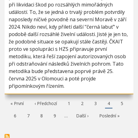
při likvidaci škod po rozsáhlých mimořádných
událostí. To, že se jedná o trvalý problém potvrdily
naposledy ničivé povodně na severní Moravě v září
2024. Nikdo neví, kdy přiletí další "černá labuť" v
podobě další rozsáhlé živelní události. Jisté je jen to,
že podobné situace se opakují stále častěji. ČKAIT
proto ve spolupráci s HZS připravuje první
metodiku, která řeší zapojení autorizovaných osob
při odstraňování následků živelních pohrom. Tato
metodika bude představena poprvé právě 25.
června 2025 v Olomouci a poté projde
připomínkovým řízením.
F
« První
P
‹ Předchozí
P
1
P
2
P
3
A
4
P
5
i
ř
a
a
a
k
a
r
e
g
g
g
t
g
P
6
P
7
P
8
P
9
…
N
Další ›
P
Poslední »
s
d
e
e
e
u
e
a
a
a
a
á
o
t
c
á
g
g
g
g
s
s
p
h
l
e
e
e
e
l
l
a
o
n
e
e
g
z
í
d
d
e
í
s