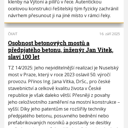
klenby na Výtoni a pilířů v řece. Autentickou
ocelovou konstrukci řešitelský tým fyzicky zachránil
návrhem přesunout ji na jiné místo v rámci řeky.
ČKAIT
16. září 2025
Osobnost betonových mostů a
předpjatého betonu, inženýr Jan Vítek,
slaví 100 let
TZ 14/2025: Jeho nejviditelnější realizací je Nuselský
most v Praze, který v roce 2023 oslavil 50. výročí
provozu. Přínos Ing. Jana Vítka, DrSc., pro české
stavebnictví a celkově kvalitu života v České
republice je však daleko větší. Přesněji z povahy
jeho celoživotního zaměření na mostní konstrukce –
vyšší. Díky jeho patentům se rozšířily techniky
předpjatého betonu, posuvného bednění nebo
prefabrikovaných nosníků a postavily se desítky