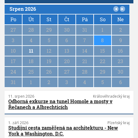
Srpen 2026
P
a
Po
Út
St
Čt
Pá
So
Ne
g
27
28
29
30
31
1
2
i
n
3
4
5
6
7
8
9
a
10
11
12
13
14
15
16
t
i
17
18
19
20
21
22
23
o
n
24
25
26
27
28
29
30
31
1
2
3
4
5
6
11. srpen 2026
Královéhradecký kraj
Odborná exkurze na tunel Homole a mosty v
Řečanech a Albrechticích
1. září 2026
Plzeňský kraj
Studijní cesta zaměřená na architekturu - New
York a Washington, D.C.