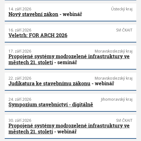
14. září 2026
Ústecký kraj
Nový stavební zákon
- webinář
16. září 2026
SVI ČKAIT
Veletrh: FOR ARCH 2026
17. září 2026
Moravskoslezský kraj
Propojené systémy modrozelené infrastruktury ve
městech 21. století
- seminář
22. září 2026
Moravskoslezský kraj
Judikatura ke stavebnímu zákonu
- webinář
24. září 2026
Jihomoravský kraj
Sympozium stavebnictví - digitálně
30. září 2026
SVI ČKAIT
Propojené systémy modrozelené infrastruktury ve
městech 21. století
- webinář