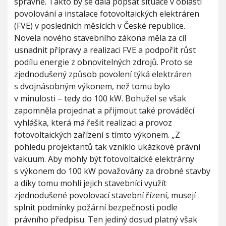
správně. Takto by se dala popsat situace v oblasti
povolování a instalace fotovoltaických elektráren
(FVE) v posledních měsících v České republice.
Novela nového stavebního zákona měla za cíl
usnadnit přípravy a realizaci FVE a podpořit růst
podílu energie z obnovitelných zdrojů. Proto se
zjednodušený způsob povolení týká elektráren
s dvojnásobným výkonem, než tomu bylo
v minulosti – tedy do 100 kW. Bohužel se však
zapomněla projednat a přijmout také prováděcí
vyhláška, která má řešit realizaci a provoz
fotovoltaických zařízení s tímto výkonem. „Z
pohledu projektantů tak vzniklo ukázkové právní
vakuum. Aby mohly být fotovoltaické elektrárny
s výkonem do 100 kW považovány za drobné stavby
a díky tomu mohli jejich stavebníci využít
zjednodušené povolovací stavební řízení, musejí
splnit podmínky požární bezpečnosti podle
právního předpisu. Ten jediný dosud platný však