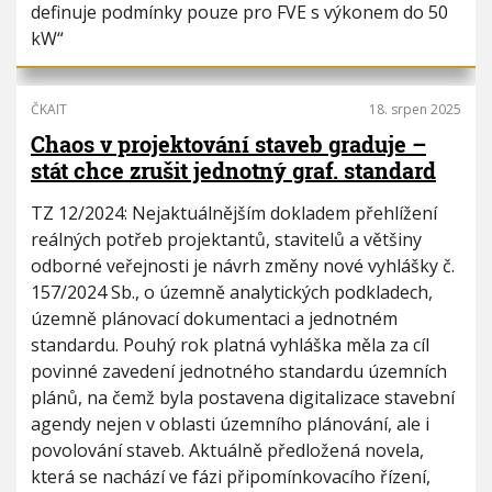
definuje podmínky pouze pro FVE s výkonem do 50
kW“
ČKAIT
18. srpen 2025
Chaos v projektování staveb graduje –
stát chce zrušit jednotný graf. standard
TZ 12/2024: Nejaktuálnějším dokladem přehlížení
reálných potřeb projektantů, stavitelů a většiny
odborné veřejnosti je návrh změny nové vyhlášky č.
157/2024 Sb., o územně analytických podkladech,
územně plánovací dokumentaci a jednotném
standardu. Pouhý rok platná vyhláška měla za cíl
povinné zavedení jednotného standardu územních
plánů, na čemž byla postavena digitalizace stavební
agendy nejen v oblasti územního plánování, ale i
povolování staveb. Aktuálně předložená novela,
která se nachází ve fázi připomínkovacího řízení,