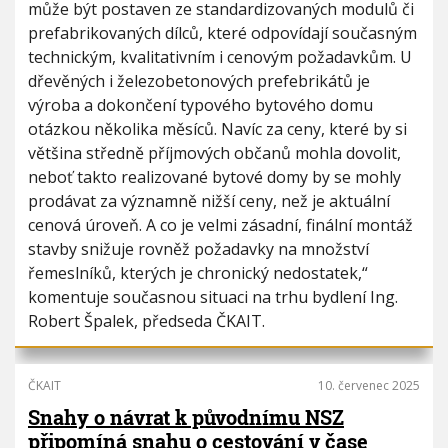
může být postaven ze standardizovaných modulů či
prefabrikovaných dílců, které odpovídají současným
technickým, kvalitativním i cenovým požadavkům. U
dřevěných i železobetonových prefebrikátů je
výroba a dokončení typového bytového domu
otázkou několika měsíců. Navíc za ceny, které by si
většina středně příjmových občanů mohla dovolit,
neboť takto realizované bytové domy by se mohly
prodávat za významně nižší ceny, než je aktuální
cenová úroveň. A co je velmi zásadní, finální montáž
stavby snižuje rovněž požadavky na množství
řemeslníků, kterých je chronický nedostatek,“
komentuje současnou situaci na trhu bydlení Ing.
Robert Špalek, předseda ČKAIT.
ČKAIT
10. červenec 2025
Snahy o návrat k původnímu NSZ
připomíná snahu o cestování v čase