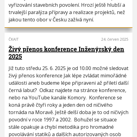
vyřizování stavebních povolení. Hrozí ještě hlubší a
trvalejší paralýza přípravy a realizace projektů, než
jakou tento obor v Česku zažívá nyní.
ČKAIT
24. červen 2025
Živý přenos konference Inženýrský den
2025
Již tuto středu 25. 6. 2025 je od 10.00 možné sledovat
živý přenos konference Jak lépe zvládat mimořádné
události aneb budeme lépe připraveni až přiletí další
černá labuť? Odkaz najdete na stránce konference,
nebo na YouTube kanále Komory. Konference se
koná právě čtyři roky a jeden den od ničivého
tornáda na Moravě. Ještě delší doba je to od ničivých
povodní v roce 1997 a 2002. Bohužel se situace
stále opakuje a chybí metodika pro hromadné
povolávání statiků a dalších autorizovaných osob