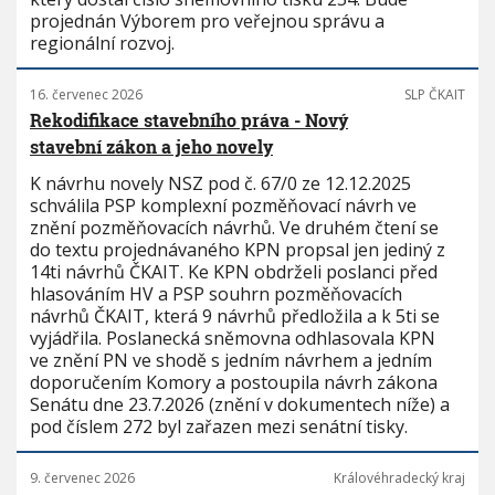
projednán Výborem pro veřejnou správu a
regionální rozvoj.
16. červenec 2026
SLP ČKAIT
Rekodifikace stavebního práva - Nový
stavební zákon a jeho novely
K návrhu novely NSZ pod č. 67/0 ze 12.12.2025
schválila PSP komplexní pozměňovací návrh ve
znění pozměňovacích návrhů. Ve druhém čtení se
do textu projednávaného KPN propsal jen jediný z
14ti návrhů ČKAIT. Ke KPN obdrželi poslanci před
hlasováním HV a PSP souhrn pozměňovacích
návrhů ČKAIT, která 9 návrhů předložila a k 5ti se
vyjádřila. Poslanecká sněmovna odhlasovala KPN
ve znění PN ve shodě s jedním návrhem a jedním
doporučením Komory a postoupila návrh zákona
Senátu dne 23.7.2026 (znění v dokumentech níže) a
pod číslem 272 byl zařazen mezi senátní tisky.
9. červenec 2026
Královéhradecký kraj