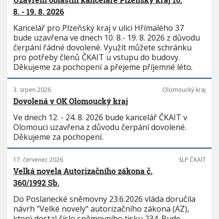
8. - 19. 8. 2026
Kancelář pro Plzeňský kraj v ulici Hřímalého 37
bude uzavřena ve dnech 10. 8.- 19. 8. 2026 z důvodu
čerpání řádné dovolené. Využít můžete schránku
pro potřeby členů ČKAIT u vstupu do budovy.
Děkujeme za pochopení a přejeme příjemné léto.
3. srpen 2026
Olomoucký kraj
Dovolená v OK Olomoucký kraj
Ve dnech 12. - 24. 8. 2026 bude kancelář ČKAIT v
Olomouci uzavřena z důvodu čerpání dovolené.
Děkujeme za pochopení.
17. červenec 2026
SLP ČKAIT
Velká novela Autorizačního zákona č.
360/1992 Sb.
Do Poslanecké sněmovny 23.6.2026 vláda doručila
návrh "Velké novely" autorizačního zákona (AZ),
který dostal číslo sněmovního tisku 234. Bude