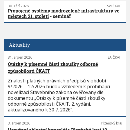
30. září 2026
SVI ČKAIT
Propojené systémy modrozelené infrastruktury ve
městech 21. století
- seminář
Aktuality
31. srpen 2026
SA ČKAIT
Otázky k písemné části zkoušky odborné
způsobilosti ČKAIT
Znalosti platných právních předpisů v období
9/2026 – 12/2026 budou vzhledem k probíhající
novelizaci Stavebního zákona ověřovány dle
dokumentu „Otázky k písemné části zkoušky
odborné způsobilosti ČKAIT, 2. vydání,
aktualizovaného k 30 7. 2026“.
3. srpen 2026
Plzeňský kraj
Uzavření oblastní kanceláře Plzeňský kraj 10.