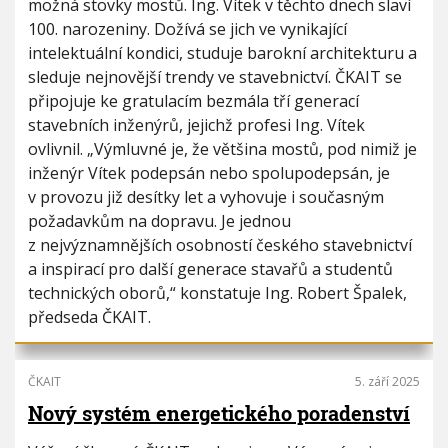
možná stovky mostů. Ing. Vítek v těchto dnech slaví
100. narozeniny. Dožívá se jich ve vynikající
intelektuální kondici, studuje barokní architekturu a
sleduje nejnovější trendy ve stavebnictví. ČKAIT se
připojuje ke gratulacím bezmála tří generací
stavebních inženýrů, jejichž profesi Ing. Vítek
ovlivnil. „Výmluvné je, že většina mostů, pod nimiž je
inženýr Vítek podepsán nebo spolupodepsán, je
v provozu již desítky let a vyhovuje i současným
požadavkům na dopravu. Je jednou
z nejvýznamnějších osobností českého stavebnictví
a inspirací pro další generace stavařů a studentů
technických oborů,“ konstatuje Ing. Robert Špalek,
předseda ČKAIT.
ČKAIT
5. září 2025
Nový systém energetického poradenství