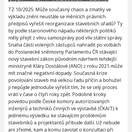
TZ 10/2025: Může současný chaos a zmatky ve
výkladu znění neustále se měnících právních
předpisů vyřešit reorganizace stavebních úřadů? Ty
by podle staronového nápadu některých politiků
měly přejít z vlivu samosprávy pod vliv státní správy.
Snaha části volených zástupců nahradit po volbách
do Poslanecké sněmovny Parlamentu ČR stávající
nový stavební zákon původním návrhem tehdejší
ministryně Kláry Dostálové (ANO) z roku 2021 může
mít značné negativní dopady. Současná krize
povolování staveb má velkou řadu příčin a bohužel
ji nepůjde jednoduše vyřešit tím, že se celý proces
vrátí v čase o čtyři roky zpět. Podobné kroky
povedou podle České komory autorizovaných
inženýrů a techniků činných ve výstavbě (ČKAIT) k
jedinému výsledku: ke stávajícím problémům
stavebníků a projektantů přibude další. Už nebude
ani zřejmé, kam a komu zavolat o konzultaci při