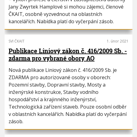
i
h
Jany Zwyrtek Hamplové si mohou zájemci, členové
o
u
ČKAIT, osobně vyzvednout na oblastních
n
kancelářích. Nabídka platí do vyčerpání zásob.
SVI ČKAIT
1. únor 2021
Publikace Liniový zákon č. 416/2009 Sb. -
zdarma pro vybrané obory AO
Nová publikace Liniový zákon č. 416/2009 Sb. je
ZDARMA pro autorizované osoby v oborech:
Pozemní stavby, Dopravní stavby, Mosty a
inženýrské konstrukce, Stavby vodního
hospodářství a krajinného inženýrství,
Technologická zařízení staveb. Pouze osobní odběr
v oblastních kancelářích. Nabídka platí do vyčerpání
zásob.