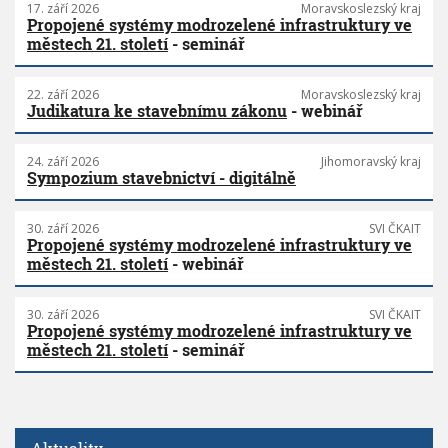
17. září 2026
Moravskoslezský kraj
Propojené systémy modrozelené infrastruktury ve
městech 21. století
- seminář
22. září 2026
Moravskoslezský kraj
Judikatura ke stavebnímu zákonu
- webinář
24. září 2026
Jihomoravský kraj
Sympozium stavebnictví - digitálně
30. září 2026
SVI ČKAIT
Propojené systémy modrozelené infrastruktury ve
městech 21. století
- webinář
30. září 2026
SVI ČKAIT
Propojené systémy modrozelené infrastruktury ve
městech 21. století
- seminář