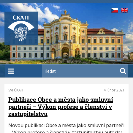
P
ř
e
j
í
t
k
h
l
a
H
v
l
n
e
í
d
SVI ČKAIT
4. únor 2021
P
m
a
a
Publikace Obce a města jako smluvní
u
t
g
partneři – Výkon profese a členství v
o
i
zastupitelstvu
n
b
a
s
Novou publikaci Obce a města jako smluvní partneři
t
a
– Výkon profese a členství v zastupitelstvu autorky