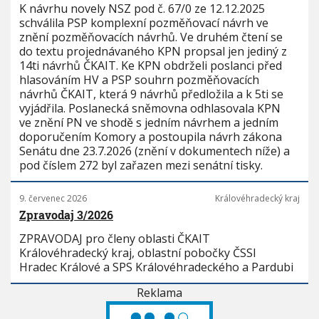
K návrhu novely NSZ pod č. 67/0 ze 12.12.2025
schválila PSP komplexní pozměňovací návrh ve
znění pozměňovacích návrhů. Ve druhém čtení se
do textu projednávaného KPN propsal jen jediný z
14ti návrhů ČKAIT. Ke KPN obdrželi poslanci před
hlasováním HV a PSP souhrn pozměňovacích
návrhů ČKAIT, která 9 návrhů předložila a k 5ti se
vyjádřila. Poslanecká sněmovna odhlasovala KPN
ve znění PN ve shodě s jedním návrhem a jedním
doporučením Komory a postoupila návrh zákona
Senátu dne 23.7.2026 (znění v dokumentech níže) a
pod číslem 272 byl zařazen mezi senátní tisky.
9. červenec 2026
Královéhradecký kraj
Zpravodaj 3/2026
ZPRAVODAJ pro členy oblasti ČKAIT
Královéhradecký kraj, oblastní pobočky ČSSI
Hradec Králové a SPS Královéhradeckého a Pardubi
Reklama