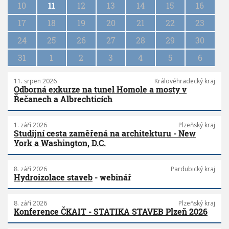
10
11
12
13
14
15
16
t
i
17
18
19
20
21
22
23
o
n
24
25
26
27
28
29
30
31
1
2
3
4
5
6
11. srpen 2026
Královéhradecký kraj
Odborná exkurze na tunel Homole a mosty v
Řečanech a Albrechticích
1. září 2026
Plzeňský kraj
Studijní cesta zaměřená na architekturu - New
York a Washington, D.C.
8. září 2026
Pardubický kraj
Hydroizolace staveb
- webinář
8. září 2026
Plzeňský kraj
Konference ČKAIT - STATIKA STAVEB Plzeň 2026