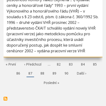
ceníky a honorářové řády“ 1993 – první vydání
Výkonového a honorářového řádu (VHŘ) – v
souladu s § 23 odst.6, písm. i) zákona č. 360/1992 Sb.
1996 – druhé vydání VHŘ prosinec 2002 –
představenstvo ČKAIT schválilo vydání novely VHŘ
(pracovní verze) jako metodickou pomůcku pro
účastníky investičního procesu, která uvádí
doporučený postup, jak dospět ke smluvní
ceněúnor 2002 – vydána pracovní verze VHŘ
F
« První
P
‹ Předchozí
…
P
82
P
83
P
84
P
85
i
ř
a
a
a
a
r
e
g
g
g
g
P
86
A
87
P
88
P
89
P
90
N
Další ›
s
d
e
e
e
e
a
k
a
a
a
á
t
c
g
t
g
g
g
s
p
h
P
Poslední »
e
u
e
e
e
l
a
o
o
á
e
g
z
s
l
d
e
í
l
n
u
s
e
í
j
t
d
s
í
r
n
t
c
á
í