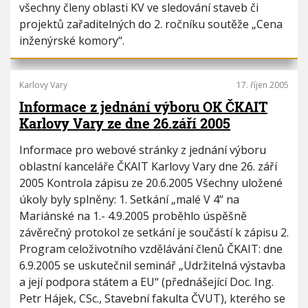
všechny členy oblasti KV ve sledování staveb či
projektů zařaditelných do 2. ročníku soutěže „Cena
inženýrské komory“.
Karlovy Vary
17. říjen 2005
Informace z jednání výboru OK ČKAIT
Karlovy Vary ze dne 26.září 2005
Informace pro webové stránky z jednání výboru
oblastní kanceláře ČKAIT Karlovy Vary dne 26. září
2005 Kontrola zápisu ze 20.6.2005 Všechny uložené
úkoly byly splněny: 1. Setkání „malé V 4“ na
Mariánské na 1.- 4.9.2005 proběhlo úspěšně
závěrečný protokol ze setkání je součástí k zápisu 2.
Program celoživotního vzdělávání členů ČKAIT: dne
6.9.2005 se uskutečnil seminář „Udržitelná výstavba
a její podpora státem a EU“ (přednášející Doc. Ing.
Petr Hájek, CSc., Stavební fakulta ČVUT), kterého se