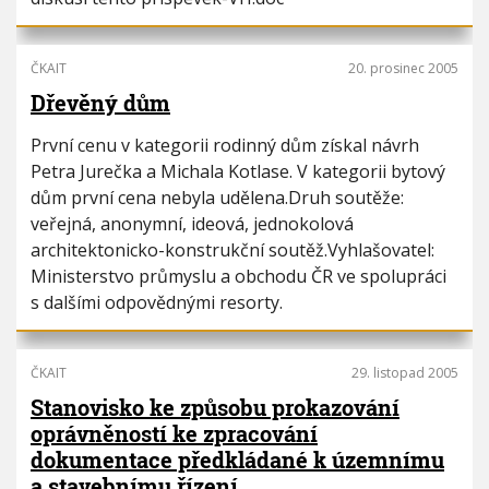
i
h
o
u
n
ČKAIT
20. prosinec 2005
Dřevěný dům
První cenu v kategorii rodinný dům získal návrh
Petra Jurečka a Michala Kotlase. V kategorii bytový
dům první cena nebyla udělena.Druh soutěže:
veřejná, anonymní, ideová, jednokolová
architektonicko-konstrukční soutěž.Vyhlašovatel:
Ministerstvo průmyslu a obchodu ČR ve spolupráci
s dalšími odpovědnými resorty.
ČKAIT
29. listopad 2005
Stanovisko ke způsobu prokazování
oprávněností ke zpracování
dokumentace předkládané k územnímu
a stavebnímu řízení