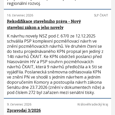
regionální rozvoj.
16. červenec 2026
SLP ČKAIT
Rekodifikace stavebního práva - Nový
stavební zákon a jeho novely
K návrhu novely NSZ pod č. 67/0 ze 12.12.2025
schválila PSP komplexní pozměňovací návrh ve
znění pozměňovacích návrhů. Ve druhém čtení se
do textu projednávaného KPN propsal jen jediný z
14ti návrhů ČKAIT. Ke KPN obdrželi poslanci před
hlasováním HV a PSP souhrn pozměňovacích
návrhů ČKAIT, která 9 návrhů předložila a k 5ti se
vyjádřila. Poslanecká sněmovna odhlasovala KPN
ve znění PN ve shodě s jedním návrhem a jedním
doporučením Komory a postoupila návrh zákona
Senátu dne 23.7.2026 (znění v dokumentech níže) a
pod číslem 272 byl zařazen mezi senátní tisky.
9. červenec 2026
Královéhradecký kraj
Zpravodaj 3/2026