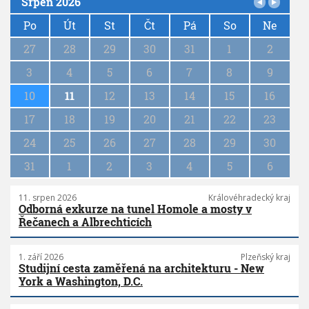
Srpen 2026
P
a
Po
Út
St
Čt
Pá
So
Ne
g
27
28
29
30
31
1
2
i
n
3
4
5
6
7
8
9
a
10
11
12
13
14
15
16
t
i
17
18
19
20
21
22
23
o
n
24
25
26
27
28
29
30
31
1
2
3
4
5
6
11. srpen 2026
Královéhradecký kraj
Odborná exkurze na tunel Homole a mosty v
Řečanech a Albrechticích
1. září 2026
Plzeňský kraj
Studijní cesta zaměřená na architekturu - New
York a Washington, D.C.