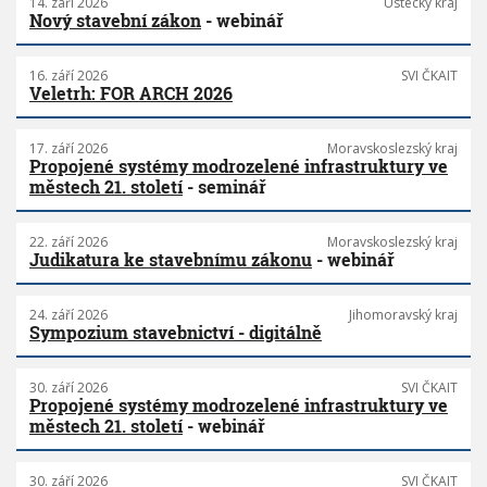
14. září 2026
Ústecký kraj
Nový stavební zákon
- webinář
16. září 2026
SVI ČKAIT
Veletrh: FOR ARCH 2026
17. září 2026
Moravskoslezský kraj
Propojené systémy modrozelené infrastruktury ve
městech 21. století
- seminář
22. září 2026
Moravskoslezský kraj
Judikatura ke stavebnímu zákonu
- webinář
24. září 2026
Jihomoravský kraj
Sympozium stavebnictví - digitálně
30. září 2026
SVI ČKAIT
Propojené systémy modrozelené infrastruktury ve
městech 21. století
- webinář
30. září 2026
SVI ČKAIT