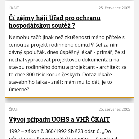
ČKAIT
25. červenec 2005
Čí zájmy hájí Úřad pro ochranu
hospodářskou soutěž ?
Nemohu začít jinak než zkušeností mého přítele s
cenou za projekt rodinného domu.Přišel za ním
dávný spolužák, dnes úspěšný lékař - primář, že si
nechal vypracovat projektovou dokumentaci na
stavbu rodinného domu a projektant - architekt za
to chce 800 tisíc korun českých. Dotaz lékaře -
stavebního laika - zněl : mám mu to dát, je to
úměrné?
ČKAIT
25. červenec 2005
Vývoj případu UOHS a VHŘ ČKAIT
1992 – zákon č. 360/1992 Sb §23 odst. 6, „Do
působnosti Komory náleží zejména ... i) vydávat