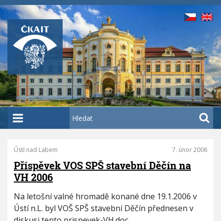
P
ř
e
j
í
t
k
h
l
a
H
v
l
n
e
í
d
Ústí nad Labem
7. únor 2006
P
m
a
a
Příspěvek VOS SPŠ stavební Děčín na
u
t
g
VH 2006
o
i
n
b
Na letošní valné hromadě konané dne 19.1.2006 v
a
s
Ústí n.L. byl VOŠ SPŠ stavební Děčín přednesen v
t
a
diskusi tento prispevek-VH.doc