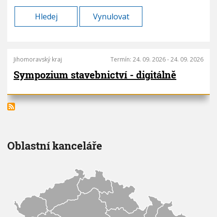
V
h
I
G
u
A
C
E
Jihomoravský kraj
Termín:
24. 09. 2026
-
24. 09. 2026
Sympozium stavebnictví - digitálně
Oblastní kanceláře