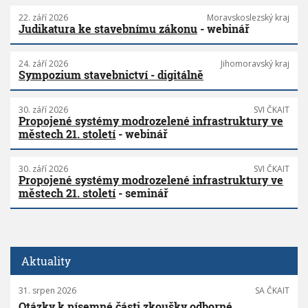
22. září 2026
Moravskoslezský kraj
Judikatura ke stavebnímu zákonu
- webinář
24. září 2026
Jihomoravský kraj
Sympozium stavebnictví - digitálně
30. září 2026
SVI ČKAIT
Propojené systémy modrozelené infrastruktury ve
městech 21. století
- webinář
30. září 2026
SVI ČKAIT
Propojené systémy modrozelené infrastruktury ve
městech 21. století
- seminář
Aktuality
31. srpen 2026
SA ČKAIT
Otázky k písemné části zkoušky odborné