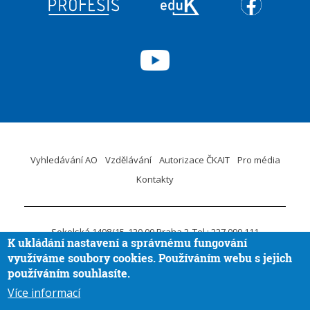
Vyhledávání AO
Vzdělávání
Autorizace ČKAIT
Pro média
Kontakty
Sokolská 1498/15
120 00 Praha 2
Tel.: 227 090 111
K ukládání nastavení a správnému fungování
ID DS:
krvaigt
E-mail.:
ckait@ckait.cz
Ochrana osobních údajů
využíváme soubory cookies. Používáním webu s jejich
Oznámení porušení práva EU
používáním souhlasíte.
Více informací