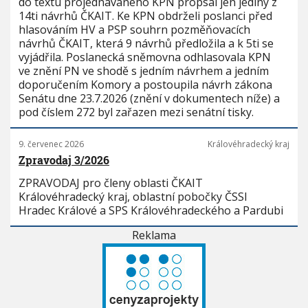
do textu projednávaného KPN propsal jen jediný z
14ti návrhů ČKAIT. Ke KPN obdrželi poslanci před
hlasováním HV a PSP souhrn pozměňovacích
návrhů ČKAIT, která 9 návrhů předložila a k 5ti se
vyjádřila. Poslanecká sněmovna odhlasovala KPN
ve znění PN ve shodě s jedním návrhem a jedním
doporučením Komory a postoupila návrh zákona
Senátu dne 23.7.2026 (znění v dokumentech níže) a
pod číslem 272 byl zařazen mezi senátní tisky.
9. červenec 2026
Královéhradecký kraj
Zpravodaj 3/2026
ZPRAVODAJ pro členy oblasti ČKAIT
Královéhradecký kraj, oblastní pobočky ČSSI
Hradec Králové a SPS Královéhradeckého a Pardubi
Reklama