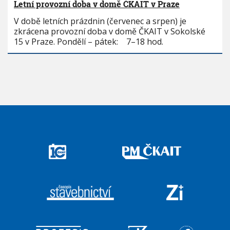
Letní provozní doba v domě ČKAIT v Praze
V době letních prázdnin (červenec a srpen) je
zkrácena provozní doba v domě ČKAIT v Sokolské
15 v Praze. Pondělí – pátek: 7–18 hod.