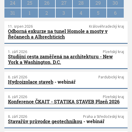
n
24
25
26
27
28
29
30
31
1
2
3
4
5
6
11. srpen 2026
Královéhradecký kraj
Odborná exkurze na tunel Homole a mosty v
Řečanech a Albrechticích
1. září 2026
Plzeňský kraj
Studijní cesta zaměřená na architekturu - New
York a Washington, D.C.
8. září 2026
Pardubický kraj
Hydroizolace staveb
- webinář
8. září 2026
Plzeňský kraj
Konference ČKAIT - STATIKA STAVEB Plzeň 2026
8. září 2026
Praha a Středočeský kraj
Stavařův průvodce geotechnikou
- webinář