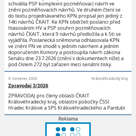
schválila PSP komplexní pozměňovací návrh ve
znění pozměňovacích návrhů. Ve druhém čtení se
do textu projednávaného KPN propsal jen jediný z
14ti návrhů ČKAIT. Ke KPN obdrželi poslanci před
hlasováním HV a PSP souhrn pozměňovacích
návrhů ČKAIT, která 9 návrhů předložila a k 5ti se
vyjádřila. Poslanecká sněmovna odhlasovala KPN
ve znění PN ve shodě s jedním návrhem a jedním
doporučením Komory a postoupila návrh zákona
Senátu dne 23.7.2026 (znění v dokumentech níže) a
pod číslem 272 byl zařazen mezi senátní tisky.
9. červenec 2026
Královéhradecký kraj
Zpravodaj 3/2026
ZPRAVODAJ pro členy oblasti ČKAIT
Královéhradecký kraj, oblastní pobočky ČSSI
Hradec Králové a SPS Královéhradeckého a Pardubi
Reklama