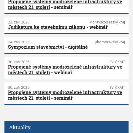
Propojené systémy modrozelené infrastruktury ve
městech 21. století
- seminář
22. září 2026
Moravskoslezský kraj
Judikatura ke stavebnímu zákonu
- webinář
24. září 2026
Jihomoravský kraj
Sympozium stavebnictví - digitálně
30. září 2026
SVI ČKAIT
Propojené systémy modrozelené infrastruktury ve
městech 21. století
- webinář
30. září 2026
SVI ČKAIT
Propojené systémy modrozelené infrastruktury ve
městech 21. století
- seminář
Aktuality