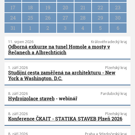
i
17
18
19
20
21
22
23
o
n
24
25
26
27
28
29
30
31
1
2
3
4
5
6
11. srpen 2026
Královéhradecký kraj
Odborná exkurze na tunel Homole a mosty v
Řečanech a Albrechticích
1. září 2026
Plzeňský kraj
Studijní cesta zaměřená na architekturu - New
York a Washington, D.C.
8. září 2026
Pardubický kraj
Hydroizolace staveb
- webinář
8. září 2026
Plzeňský kraj
Konference ČKAIT - STATIKA STAVEB Plzeň 2026
8. září 2026
Praha a Středočeský kraj