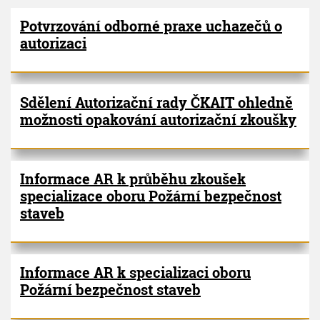
V
h
I
Potvrzování odborné praxe uchazečů o
G
u
P
A
autorizaci
C
a
E
g
i
n
Sdělení Autorizační rady ČKAIT ohledně
a
možnosti opakování autorizační zkoušky
t
i
o
n
Informace AR k průběhu zkoušek
specializace oboru Požární bezpečnost
staveb
Informace AR k specializaci oboru
Požární bezpečnost staveb