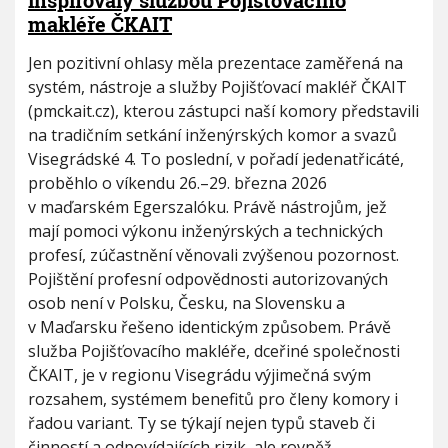
inspirovaly službou Pojišťovacího
makléře ČKAIT
Jen pozitivní ohlasy měla prezentace zaměřená na
systém, nástroje a služby Pojišťovací makléř ČKAIT
(pmckait.cz), kterou zástupci naší komory představili
na tradičním setkání inženýrských komor a svazů
Visegrádské 4. To poslední, v pořadí jedenatřicáté,
proběhlo o víkendu 26.–29. března 2026
v maďarském Egerszalóku. Právě nástrojům, jež
mají pomoci výkonu inženýrských a technických
profesí, zúčastnění věnovali zvýšenou pozornost.
Pojištění profesní odpovědnosti autorizovaných
osob není v Polsku, Česku, na Slovensku a
v Maďarsku řešeno identickým způsobem. Právě
služba Pojišťovacího makléře, dceřiné společnosti
ČKAIT, je v regionu Visegrádu výjimečná svým
rozsahem, systémem benefitů pro členy komory i
řadou variant. Ty se týkají nejen typů staveb či
činností a odpovídajících rizik, ale rovněž