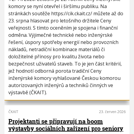
komory se nyní otevřel i širšímu publiku. Na
stránkách soutěže https://cik.ckait.cz/ můžete až do
23. srpna hlasovat pro letošního držitele Ceny
veřejnosti. S tímto oceněním je spojena i finanční
odměna. Výjimečné technické nebo inženýrské
řešení, úspory spotřeby energií nebo provozních
nákladů, netradiční kombinace materiálů či
doložitelné přínosy pro kvalitu života nebo
bezpečnost uživatelů staveb. To je jen část kritérií,
jež hodnotí odborná porota tradiční Ceny
inženýrské komory vyhlašované Českou komorou
autorizovaných inženýrů a techniků činných ve
výstavbě (ČKAIT).
ČKAIT
23. červen 2026
Projektanti se připravují na boom
výstavby sociálních zařízení pro seniory