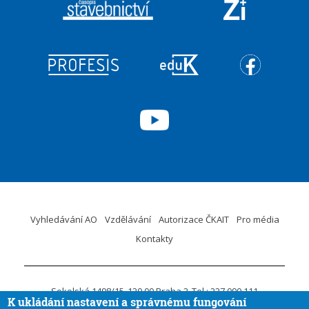
Vyhledávání AO
Vzdělávání
Autorizace ČKAIT
Pro média
Kontakty
Sokolská 1498/15
120 00 Praha 2
Tel.: 227 090 111
K ukládání nastavení a správnému fungování
ID DS:
krvaigt
E-mail.:
ckait@ckait.cz
Ochrana osobních údajů