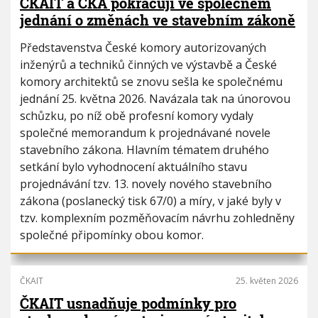
ČKAIT a ČKA pokračují ve společném
jednání o změnách ve stavebním zákoně
Představenstva České komory autorizovaných
inženýrů a techniků činných ve výstavbě a České
komory architektů se znovu sešla ke společnému
jednání 25. května 2026. Navázala tak na únorovou
schůzku, po níž obě profesní komory vydaly
společné memorandum k projednávané novele
stavebního zákona. Hlavním tématem druhého
setkání bylo vyhodnocení aktuálního stavu
projednávání tzv. 13. novely nového stavebního
zákona (poslanecký tisk 67/0) a míry, v jaké byly v
tzv. komplexním pozměňovacím návrhu zohledněny
společné připomínky obou komor.
ČKAIT
25. květen 2026
ČKAIT usnadňuje podmínky pro