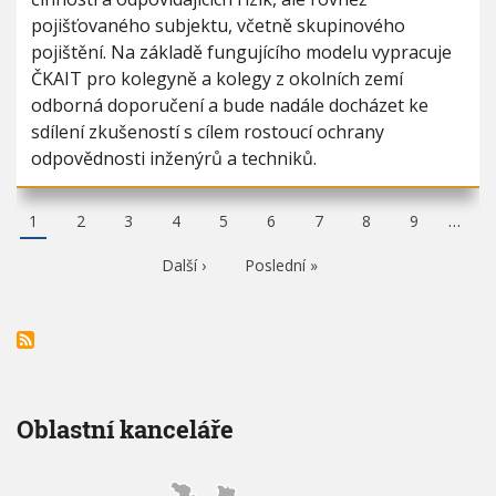
pojišťovaného subjektu, včetně skupinového
pojištění. Na základě fungujícího modelu vypracuje
ČKAIT pro kolegyně a kolegy z okolních zemí
odborná doporučení a bude nadále docházet ke
sdílení zkušeností s cílem rostoucí ochrany
odpovědnosti inženýrů a techniků.
A
1
P
2
P
3
P
4
P
5
P
6
P
7
P
8
P
9
…
k
a
a
a
a
a
a
a
a
t
g
g
g
g
g
g
g
g
N
Další ›
P
Poslední »
u
e
e
e
e
e
e
e
e
á
o
á
s
s
l
l
l
n
e
e
í
d
d
s
u
n
t
j
í
r
í
s
á
c
t
n
í
r
k
Oblastní kanceláře
s
á
a
t
n
r
k
á
a