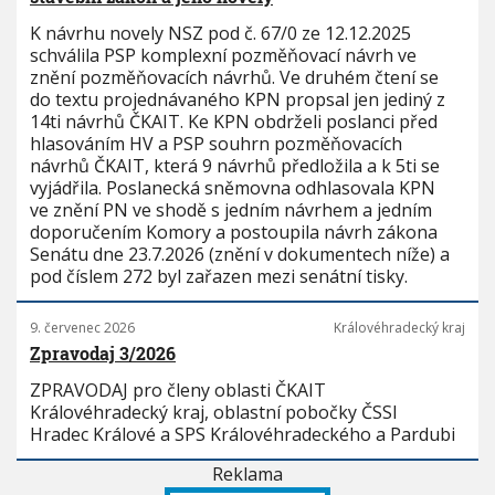
K návrhu novely NSZ pod č. 67/0 ze 12.12.2025
schválila PSP komplexní pozměňovací návrh ve
znění pozměňovacích návrhů. Ve druhém čtení se
do textu projednávaného KPN propsal jen jediný z
14ti návrhů ČKAIT. Ke KPN obdrželi poslanci před
hlasováním HV a PSP souhrn pozměňovacích
návrhů ČKAIT, která 9 návrhů předložila a k 5ti se
vyjádřila. Poslanecká sněmovna odhlasovala KPN
ve znění PN ve shodě s jedním návrhem a jedním
doporučením Komory a postoupila návrh zákona
Senátu dne 23.7.2026 (znění v dokumentech níže) a
pod číslem 272 byl zařazen mezi senátní tisky.
9. červenec 2026
Královéhradecký kraj
Zpravodaj 3/2026
ZPRAVODAJ pro členy oblasti ČKAIT
Královéhradecký kraj, oblastní pobočky ČSSI
Hradec Králové a SPS Královéhradeckého a Pardubi
Reklama