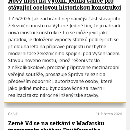
Nový most na Výtoni: jediná šance pro
stávající ocelovou historickou konstrukci
TZ 6/2026: Jak zachránit nejznámější část stávajícího
železniční mostu na Výtoni? Jedině tím, že ji nahradí
nová mostní konstrukce. Co se může jevit jako
paradox, je doložené výpočty statiků podílejících se
již dlouhá léta na přípravě projektu nezbytné
modernizace železničního spojení pod Vyšehradem.
Stavbu nového mostu, jehož řešení vzešlo
z několikakolové, precizně připravené mezinárodní
veřejné soutěže, prosazuje Správa železnic a
především odborníci, autorizované osoby, které
jako jediné mohou být odpovědné za návrh i
realizaci takto náročné inženýrské stavby.
ČKAIT
31. březen 2026
Země V4 se na setkání v Maďarsku