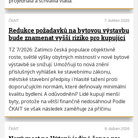
projednala a schválila vláda.
ČKAIT
7. květen 2026
Redukce požadavků na bytovou výstavbu
bude znamenat vyšší riziko pro kupující
TZ 7/2026: Zatímco česká populace objektivně
roste, světlé výšky obytných místností v nové bytové
výstavbě se snižují. Umožňují to nová znění
příslušných vyhlášek ke stavebnímu zákonu,
městské stavební předpisy i hlasité tažení proti
doporučujícím normám, které definovaly minimální
kvalitu bydlení. A odůvodnění? Lidé kupují menší
byty, protože na větší finančně nedosáhnou! Podle
ČKAIT se však následek zaměňuje za příčinu.
ČKAIT
9. duben 2026