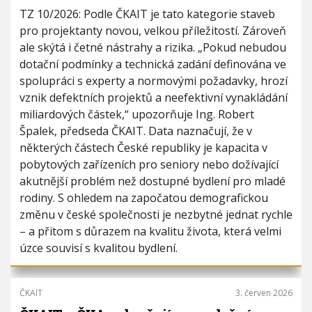
TZ 10/2026: Podle ČKAIT je tato kategorie staveb
pro projektanty novou, velkou příležitostí. Zároveň
ale skýtá i četné nástrahy a rizika. „Pokud nebudou
dotační podmínky a technická zadání definována ve
spolupráci s experty a normovými požadavky, hrozí
vznik defektních projektů a neefektivní vynakládání
miliardových částek,“ upozorňuje Ing. Robert
Špalek, předseda ČKAIT. Data naznačují, že v
některých částech České republiky je kapacita v
pobytových zařízeních pro seniory nebo dožívající
akutnější problém než dostupné bydlení pro mladé
rodiny. S ohledem na započatou demografickou
změnu v české společnosti je nezbytné jednat rychle
– a přitom s důrazem na kvalitu života, která velmi
úzce souvisí s kvalitou bydlení.
ČKAIT
3. červen 2026