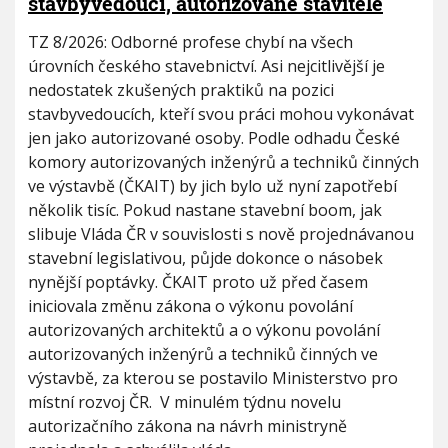
stavbyvedoucí, autorizované stavitele
TZ 8/2026: Odborné profese chybí na všech
úrovních českého stavebnictví. Asi nejcitlivější je
nedostatek zkušených praktiků na pozici
stavbyvedoucích, kteří svou práci mohou vykonávat
jen jako autorizované osoby. Podle odhadu České
komory autorizovaných inženýrů a techniků činných
ve výstavbě (ČKAIT) by jich bylo už nyní zapotřebí
několik tisíc. Pokud nastane stavební boom, jak
slibuje Vláda ČR v souvislosti s nově projednávanou
stavební legislativou, půjde dokonce o násobek
nynější poptávky. ČKAIT proto už před časem
iniciovala změnu zákona o výkonu povolání
autorizovaných architektů a o výkonu povolání
autorizovaných inženýrů a techniků činných ve
výstavbě, za kterou se postavilo Ministerstvo pro
místní rozvoj ČR. V minulém týdnu novelu
autorizačního zákona na návrh ministryně