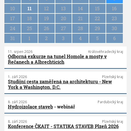
a
10
11
12
13
14
15
16
t
i
17
18
19
20
21
22
23
o
n
24
25
26
27
28
29
30
31
1
2
3
4
5
6
11. srpen 2026
Královéhradecký kraj
Odborná exkurze na tunel Homole a mosty v
Řečanech a Albrechticích
1. září 2026
Plzeňský kraj
Studijní cesta zaměřená na architekturu - New
York a Washington, D.C.
8. září 2026
Pardubický kraj
Hydroizolace staveb
- webinář
8. září 2026
Plzeňský kraj
Konference ČKAIT - STATIKA STAVEB Plzeň 2026