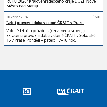
ROKU 2026“ Královéhradeckého kraje DOZP Nové
Město nad Metují
30. červen 2026
ČKAIT
Letní provozní doba v domě ČKAIT v Praze
V době letních prázdnin (červenec a srpen) je
zkrácena provozní doba v domě ČKAIT v Sokolské
15 v Praze. Pondělí – pátek: 7–18 hod.