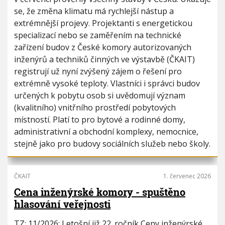
i
h
se, že změna klimatu má rychlejší nástup a
o
u
extrémnější projevy. Projektanti s energetickou
n
specializací nebo se zaměřením na technické
zařízení budov z České komory autorizovaných
inženýrů a techniků činných ve výstavbě (ČKAIT)
registrují už nyní zvýšený zájem o řešení pro
extrémně vysoké teploty. Vlastníci i správci budov
určených k pobytu osob si uvědomují význam
(kvalitního) vnitřního prostředí pobytových
místností. Platí to pro bytové a rodinné domy,
administrativní a obchodní komplexy, nemocnice,
stejně jako pro budovy sociálních služeb nebo školy.
ČKAIT
1. červenec 2026
Cena inženýrské komory - spuštěno
hlasování veřejnosti
TZ: 11/2026: Letošní již 22. ročník Ceny inženýrské