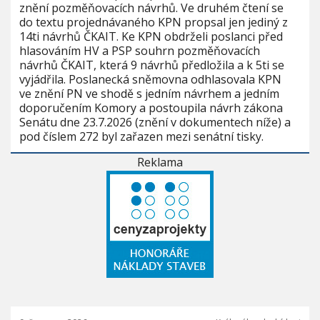
znění pozměňovacích návrhů. Ve druhém čtení se
do textu projednávaného KPN propsal jen jediný z
14ti návrhů ČKAIT. Ke KPN obdrželi poslanci před
hlasováním HV a PSP souhrn pozměňovacích
návrhů ČKAIT, která 9 návrhů předložila a k 5ti se
vyjádřila. Poslanecká sněmovna odhlasovala KPN
ve znění PN ve shodě s jedním návrhem a jedním
doporučením Komory a postoupila návrh zákona
Senátu dne 23.7.2026 (znění v dokumentech níže) a
pod číslem 272 byl zařazen mezi senátní tisky.
Reklama