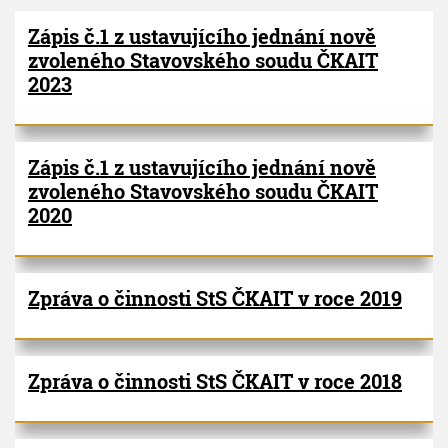
V
h
I
Zápis č.1 z ustavujícího jednání nově
G
u
P
A
zvoleného Stavovského soudu ČKAIT
C
a
E
2023
g
i
n
a
Zápis č.1 z ustavujícího jednání nově
t
zvoleného Stavovského soudu ČKAIT
i
o
2020
n
Zpráva o činnosti StS ČKAIT v roce 2019
Zpráva o činnosti StS ČKAIT v roce 2018