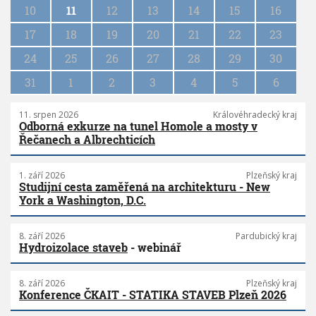
10
11
12
13
14
15
16
t
i
17
18
19
20
21
22
23
o
n
24
25
26
27
28
29
30
31
1
2
3
4
5
6
11. srpen 2026
Královéhradecký kraj
Odborná exkurze na tunel Homole a mosty v
Řečanech a Albrechticích
1. září 2026
Plzeňský kraj
Studijní cesta zaměřená na architekturu - New
York a Washington, D.C.
8. září 2026
Pardubický kraj
Hydroizolace staveb
- webinář
8. září 2026
Plzeňský kraj
Konference ČKAIT - STATIKA STAVEB Plzeň 2026