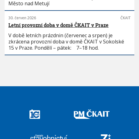
Město nad Metují
30. červen 2026
ČKAIT
Letní provozní doba v domě ČKAIT v Praze
V době letních prázdnin (červenec a srpen) je
zkrácena provozní doba v domě ČKAIT v Sokolské
15 v Praze. Pondělí – pátek: 7–18 hod.