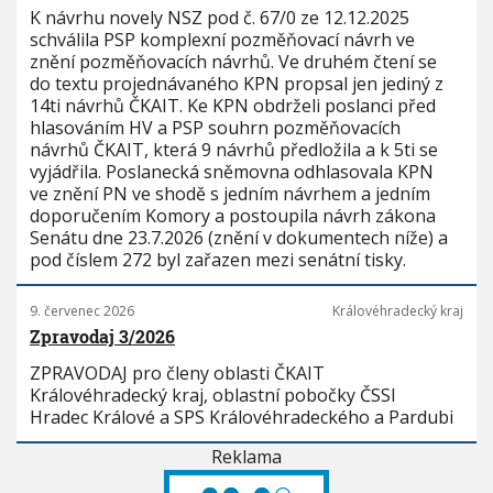
K návrhu novely NSZ pod č. 67/0 ze 12.12.2025
schválila PSP komplexní pozměňovací návrh ve
znění pozměňovacích návrhů. Ve druhém čtení se
do textu projednávaného KPN propsal jen jediný z
14ti návrhů ČKAIT. Ke KPN obdrželi poslanci před
hlasováním HV a PSP souhrn pozměňovacích
návrhů ČKAIT, která 9 návrhů předložila a k 5ti se
vyjádřila. Poslanecká sněmovna odhlasovala KPN
ve znění PN ve shodě s jedním návrhem a jedním
doporučením Komory a postoupila návrh zákona
Senátu dne 23.7.2026 (znění v dokumentech níže) a
pod číslem 272 byl zařazen mezi senátní tisky.
9. červenec 2026
Královéhradecký kraj
Zpravodaj 3/2026
ZPRAVODAJ pro členy oblasti ČKAIT
Královéhradecký kraj, oblastní pobočky ČSSI
Hradec Králové a SPS Královéhradeckého a Pardubi
Reklama