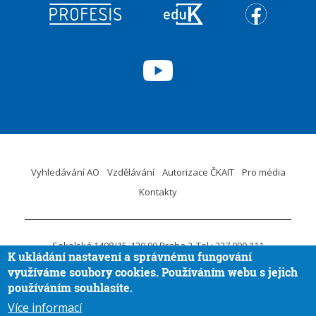
Vyhledávání AO
Vzdělávání
Autorizace ČKAIT
Pro média
Kontakty
Sokolská 1498/15
120 00 Praha 2
Tel.: 227 090 111
K ukládání nastavení a správnému fungování
ID DS:
krvaigt
E-mail.:
ckait@ckait.cz
Ochrana osobních údajů
využíváme soubory cookies. Používáním webu s jejich
Oznámení porušení práva EU
používáním souhlasíte.
Více informací