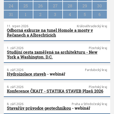
o
n
24
25
26
27
28
29
30
31
1
2
3
4
5
6
11. srpen 2026
Královéhradecký kraj
Odborná exkurze na tunel Homole a mosty v
Řečanech a Albrechticích
1. září 2026
Plzeňský kraj
Studijní cesta zaměřená na architekturu - New
York a Washington, D.C.
8. září 2026
Pardubický kraj
Hydroizolace staveb
- webinář
8. září 2026
Plzeňský kraj
Konference ČKAIT - STATIKA STAVEB Plzeň 2026
8. září 2026
Praha a Středočeský kraj
Stavařův průvodce geotechnikou
- webinář