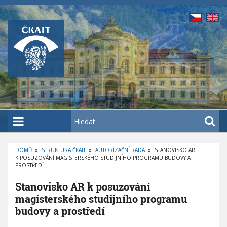
P
ř
e
j
í
t
k
h
l
a
H
v
l
n
e
í
DOMŮ
»
STRUKTURA ČKAIT
»
AUTORIZAČNÍ RADA
»
STANOVISKO AR
d
K POSUZOVÁNÍ MAGISTERSKÉHO STUDIJNÍHO PROGRAMU BUDOVY A
D
m
a
PROSTŘEDÍ
R
O
u
t
B
Stanovisko AR k posuzování
E
o
Č
magisterského studijního programu
K
b
O
budovy a prostředí
V
s
Á
N
a
A