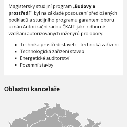
V
h
Magisterský studijní program „
Budovy a
I
G
u
prostředí
“, byl na základě posouzení předložených
A
C
podkladů a studijního programu garantem oboru
E
uznán Autorizační radou ČKAIT jako odborné
vzdělání autorizovaných inženýrů pro obory:
Technika prostředí staveb – technická zařízení
Technologická zařízení staveb
Energetické auditorství
Pozemní stavby
Oblastní kanceláře