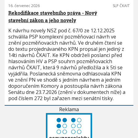
16. červenec 2026
SLP ČKAIT
Rekodifikace stavebního práva - Nový
stavební zákon a jeho novely
K návrhu novely NSZ pod č. 67/0 ze 12.12.2025
schválila PSP komplexní pozměňovací návrh ve
znění pozměňovacích návrhů. Ve druhém čtení se
do textu projednávaného KPN propsal jen jediný z
14ti návrhů ČKAIT. Ke KPN obdrželi poslanci před
hlasováním HV a PSP souhrn pozměňovacích
návrhů ČKAIT, která 9 návrhů předložila a k 5ti se
vyjádřila. Poslanecká sněmovna odhlasovala KPN
ve znění PN ve shodě s jedním návrhem a jedním
doporučením Komory a postoupila návrh zákona
Senátu dne 23.7.2026 (znění v dokumentech níže) a
pod číslem 272 byl zařazen mezi senátní tisky.
Reklama