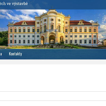
ých ve výstavbě
ia
Kontakty