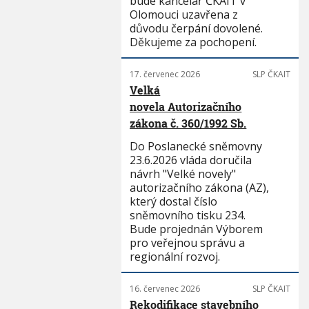
bude kancelář ČKAIT v
Olomouci uzavřena z
důvodu čerpání dovolené.
Děkujeme za pochopení.
17. červenec 2026
SLP ČKAIT
Velká
novela Autorizačního
zákona č. 360/1992 Sb.
Do Poslanecké sněmovny
23.6.2026 vláda doručila
návrh "Velké novely"
autorizačního zákona (AZ),
který dostal číslo
sněmovního tisku 234.
Bude projednán Výborem
pro veřejnou správu a
regionální rozvoj.
16. červenec 2026
SLP ČKAIT
Rekodifikace stavebního