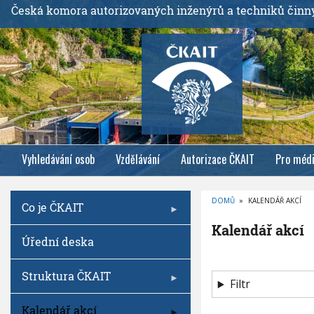
P
Česká komora autorizovaných inženýrů a techniků činn
ř
e
j
í
t
k
h
l
Vyhledávání osob
Vzdělávání
Autorizace ČKAIT
Pro méd
a
v
n
DOMŮ
»
KALENDÁŘ AKCÍ
Co je ČKAIT
í
D
R
m
Kalendář akcí
O
Úřední deska
B
u
E
Č
o
K
O
Struktura ČKAIT
b
V
Filtr
Á
s
N
A
Kalendář akcí
a