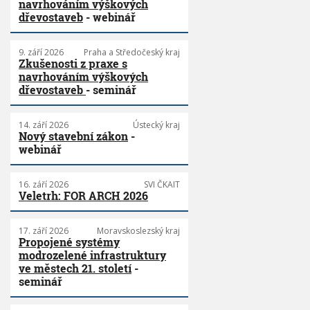
navrhováním výškových
dřevostaveb
- webinář
9. září 2026
Praha a Středočeský kraj
Zkušenosti z praxe s
navrhováním výškových
dřevostaveb
- seminář
14. září 2026
Ústecký kraj
Nový stavební zákon
-
webinář
16. září 2026
SVI ČKAIT
Veletrh: FOR ARCH 2026
17. září 2026
Moravskoslezský kraj
Propojené systémy
modrozelené infrastruktury
ve městech 21. století
-
seminář