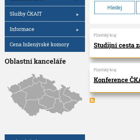
V
I
h
G
A
u
Služby ČKAIT
C
E
Informace
Plzeňský kraj
Studijní cesta 
Cena Inženýrské komory
Oblastní kanceláře
Plzeňský kraj
Konference ČKA