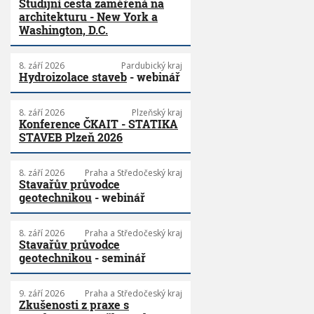
Studijní cesta zaměřená na
architekturu - New York a
Washington, D.C.
8. září 2026
Pardubický kraj
Hydroizolace staveb
- webinář
8. září 2026
Plzeňský kraj
Konference ČKAIT - STATIKA
STAVEB Plzeň 2026
8. září 2026
Praha a Středočeský kraj
Stavařův průvodce
geotechnikou
- webinář
8. září 2026
Praha a Středočeský kraj
Stavařův průvodce
geotechnikou
- seminář
9. září 2026
Praha a Středočeský kraj
Zkušenosti z praxe s