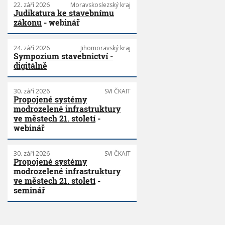
22. září 2026
Moravskoslezský kraj
Judikatura ke stavebnímu
zákonu
- webinář
24. září 2026
Jihomoravský kraj
Sympozium stavebnictví -
digitálně
30. září 2026
SVI ČKAIT
Propojené systémy
modrozelené infrastruktury
ve městech 21. století
-
webinář
30. září 2026
SVI ČKAIT
Propojené systémy
modrozelené infrastruktury
ve městech 21. století
-
seminář