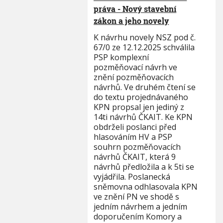
práva - Nový stavební
zákon a jeho novely
K návrhu novely NSZ pod č.
67/0 ze 12.12.2025 schválila
PSP komplexní
pozměňovací návrh ve
znění pozměňovacích
návrhů. Ve druhém čtení se
do textu projednávaného
KPN propsal jen jediný z
14ti návrhů ČKAIT. Ke KPN
obdrželi poslanci před
hlasováním HV a PSP
souhrn pozměňovacích
návrhů ČKAIT, která 9
návrhů předložila a k 5ti se
vyjádřila. Poslanecká
sněmovna odhlasovala KPN
ve znění PN ve shodě s
jedním návrhem a jedním
doporučením Komory a