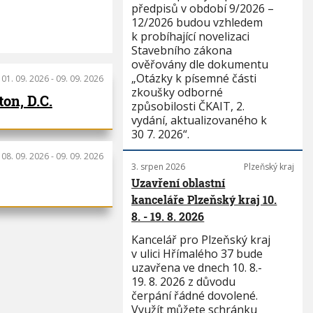
předpisů v období 9/2026 –
12/2026 budou vzhledem
k probíhající novelizaci
Stavebního zákona
ověřovány dle dokumentu
„Otázky k písemné části
:
01. 09. 2026
-
09. 09. 2026
zkoušky odborné
on, D.C.
způsobilosti ČKAIT, 2.
vydání, aktualizovaného k
30 7. 2026“.
:
08. 09. 2026
-
09. 09. 2026
3. srpen 2026
Plzeňský kraj
Uzavření oblastní
kanceláře Plzeňský kraj 10.
8. - 19. 8. 2026
Kancelář pro Plzeňský kraj
v ulici Hřímalého 37 bude
uzavřena ve dnech 10. 8.-
19. 8. 2026 z důvodu
čerpání řádné dovolené.
Využít můžete schránku