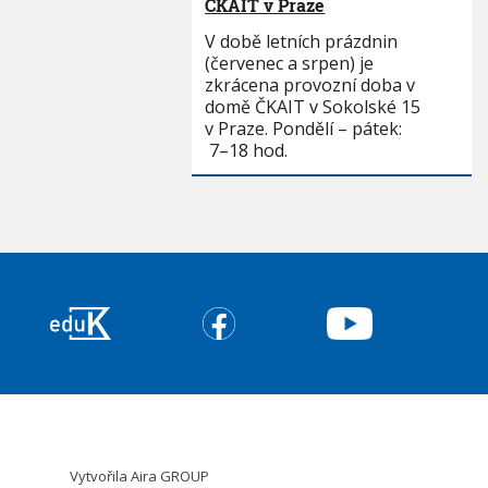
ČKAIT v Praze
V době letních prázdnin
(červenec a srpen) je
zkrácena provozní doba v
domě ČKAIT v Sokolské 15
v Praze. Pondělí – pátek:
7–18 hod.
Vytvořila
Aira GROUP