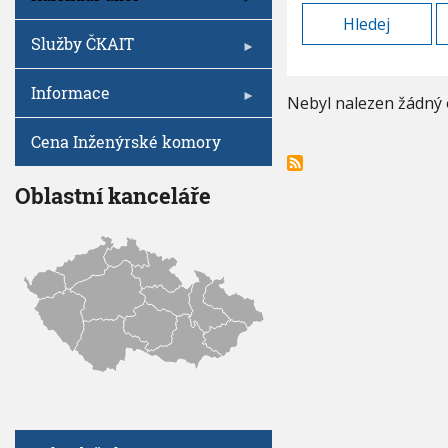
V
I
h
G
A
u
Služby ČKAIT
C
E
Informace
Nebyl nalezen žádný 
Cena Inženýrské komory
Oblastní kanceláře