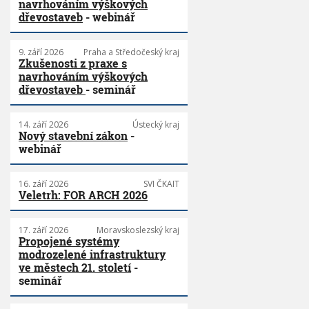
navrhováním výškových
dřevostaveb
- webinář
9. září 2026
Praha a Středočeský kraj
Zkušenosti z praxe s
navrhováním výškových
dřevostaveb
- seminář
14. září 2026
Ústecký kraj
Nový stavební zákon
-
webinář
16. září 2026
SVI ČKAIT
Veletrh: FOR ARCH 2026
17. září 2026
Moravskoslezský kraj
Propojené systémy
modrozelené infrastruktury
ve městech 21. století
-
seminář