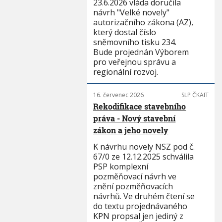
23.6.2026 vláda doručila
návrh "Velké novely"
autorizačního zákona (AZ),
který dostal číslo
sněmovního tisku 234.
Bude projednán Výborem
pro veřejnou správu a
regionální rozvoj.
16. červenec 2026
SLP ČKAIT
Rekodifikace stavebního
práva - Nový stavební
zákon a jeho novely
K návrhu novely NSZ pod č.
67/0 ze 12.12.2025 schválila
PSP komplexní
pozměňovací návrh ve
znění pozměňovacích
návrhů. Ve druhém čtení se
do textu projednávaného
KPN propsal jen jediný z