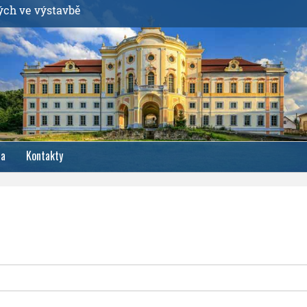
ých ve výstavbě
ia
Kontakty