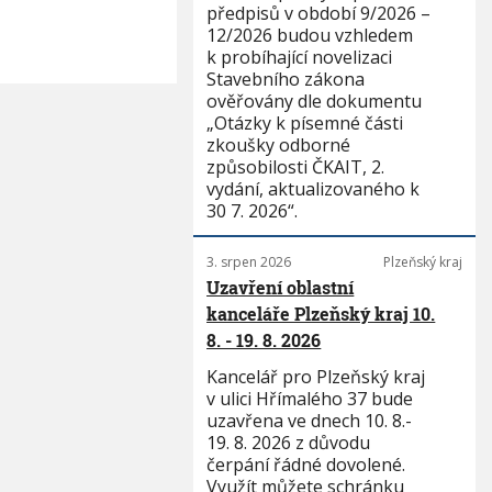
předpisů v období 9/2026 –
12/2026 budou vzhledem
k probíhající novelizaci
Stavebního zákona
ověřovány dle dokumentu
„Otázky k písemné části
zkoušky odborné
způsobilosti ČKAIT, 2.
vydání, aktualizovaného k
30 7. 2026“.
3. srpen 2026
Plzeňský kraj
Uzavření oblastní
kanceláře Plzeňský kraj 10.
8. - 19. 8. 2026
Kancelář pro Plzeňský kraj
v ulici Hřímalého 37 bude
uzavřena ve dnech 10. 8.-
19. 8. 2026 z důvodu
čerpání řádné dovolené.
Využít můžete schránku