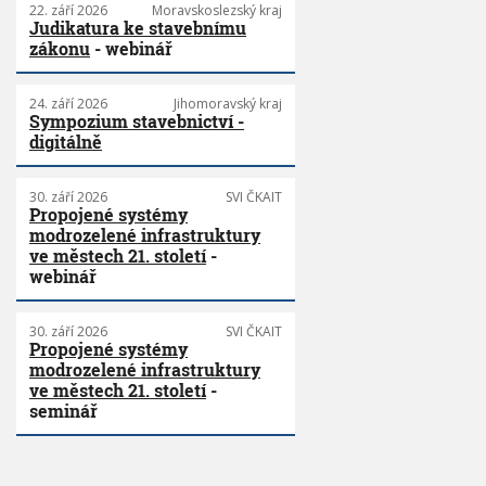
22. září 2026
Moravskoslezský kraj
Judikatura ke stavebnímu
zákonu
- webinář
24. září 2026
Jihomoravský kraj
Sympozium stavebnictví -
digitálně
30. září 2026
SVI ČKAIT
Propojené systémy
modrozelené infrastruktury
ve městech 21. století
-
webinář
30. září 2026
SVI ČKAIT
Propojené systémy
modrozelené infrastruktury
ve městech 21. století
-
seminář