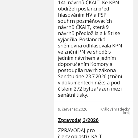
14ti návrhů ČKAIT. Ke KPN
obdrželi poslanci před
hlasováním HV a PSP
souhrn pozměňovacích
návrhů ČKAIT, která 9
návrhů předložila a k 5ti se
vyjádřila. Poslanecká
sněmovna odhlasovala KPN
ve znění PN ve shodě s
jedním návrhem a jedním
doporučením Komory a
postoupila návrh zákona
Senátu dne 23.7.2026 (znění
v dokumentech níže) a pod
číslem 272 byl zařazen mezi
senátní tisky.
9. červenec 2026
Královéhradecký
kraj
Zpravodaj 3/2026
ZPRAVODAJ pro
členy oblasti ČKAIT