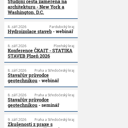
Studijní cesta zaměřená na
architekturu - New York a
Washington, D.C.
8. září 2026
Pardubický kraj
Hydroizolace staveb
- webinář
8. září 2026
Plzeňský kraj
Konference ČKAIT - STATIKA
STAVEB Plzeň 2026
8. září 2026
Praha a Středočeský kraj
Stavařův průvodce
geotechnikou
- webinář
8. září 2026
Praha a Středočeský kraj
Stavařův průvodce
geotechnikou
- seminář
9. září 2026
Praha a Středočeský kraj
Zkušenosti z praxe s