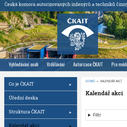
P
Česká komora autorizovaných inženýrů a techniků činn
ř
e
j
í
t
k
h
l
Vyhledávání osob
Vzdělávání
Autorizace ČKAIT
Pro méd
a
v
n
DOMŮ
»
KALENDÁŘ AKCÍ
Co je ČKAIT
í
D
R
m
Kalendář akcí
O
Úřední deska
B
u
E
Č
o
K
O
Struktura ČKAIT
b
V
Filtr
Á
s
N
A
Kalendář akcí
a