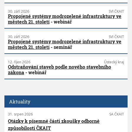
30. září 2026
SVI ČKAIT
Propojené systémy modrozelené infrastruktury ve
městech 21. století
- webinář
30. září 2026
SVI ČKAIT
Propojené systémy modrozelené infrastruktury ve
městech 21. století
- seminář
12. říjen 2026
Ústecký kraj
Odstraňování staveb podle nového stavebního
zákona
- webinář
Aktuality
31. srpen 2026
SA ČKAIT
Otázky k písemné části zkoušky odborné
způsobilosti ČKAIT