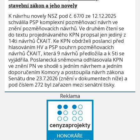
stavební zákon a jeho novely
K návrhu novely NSZ pod č. 67/0 ze 12.12.2025
schválila PSP komplexní pozměňovací návrh ve
znění pozměňovacích návrhů. Ve druhém čtení se
do textu projednávaného KPN propsal jen jediný z
14ti návrhů ČKAIT. Ke KPN obdrželi poslanci před
hlasováním HV a PSP souhrn pozměňovacích
návrhů ČKAIT, která 9 návrhů předložila a k 5ti se
vyjádřila. Poslanecká sněmovna odhlasovala KPN
ve znění PN ve shodě s jedním návrhem a jedním
doporučením Komory a postoupila návrh zákona
Senátu dne 23.7.2026 (znění v dokumentech níže) a
pod číslem 272 byl zařazen mezi senátní tisky.
Reklama