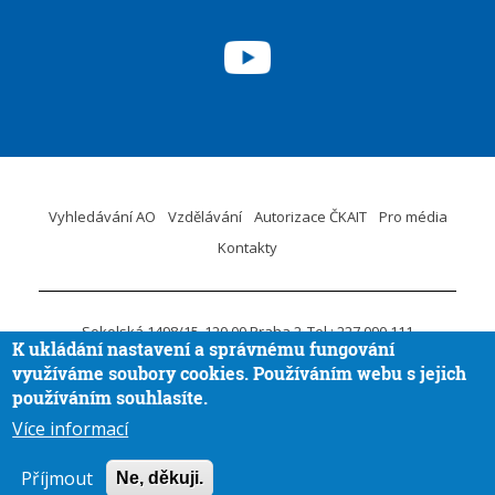
Vyhledávání AO
Vzdělávání
Autorizace ČKAIT
Pro média
Kontakty
Sokolská 1498/15
120 00 Praha 2
Tel.: 227 090 111
K ukládání nastavení a správnému fungování
ID DS:
krvaigt
E-mail.:
ckait@ckait.cz
Ochrana osobních údajů
využíváme soubory cookies. Používáním webu s jejich
Oznámení porušení práva EU
používáním souhlasíte.
Více informací
Vytvořila
Aira GROUP
© ČKAIT 2020 - 2026
Příjmout
Ne, děkuji.