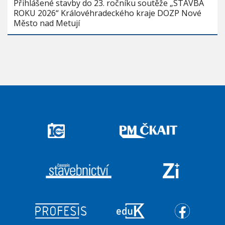
Přihlášené stavby do 23. ročníku soutěže „STAVBA
ROKU 2026“ Královéhradeckého kraje DOZP Nové
Město nad Metují