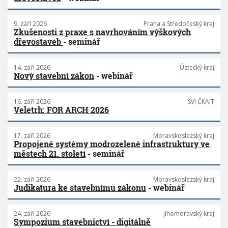
9. září 2026
Praha a Středočeský kraj
Zkušenosti z praxe s navrhováním výškových
dřevostaveb
- seminář
14. září 2026
Ústecký kraj
Nový stavební zákon
- webinář
16. září 2026
SVI ČKAIT
Veletrh: FOR ARCH 2026
17. září 2026
Moravskoslezský kraj
Propojené systémy modrozelené infrastruktury ve
městech 21. století
- seminář
22. září 2026
Moravskoslezský kraj
Judikatura ke stavebnímu zákonu
- webinář
24. září 2026
Jihomoravský kraj
Sympozium stavebnictví - digitálně