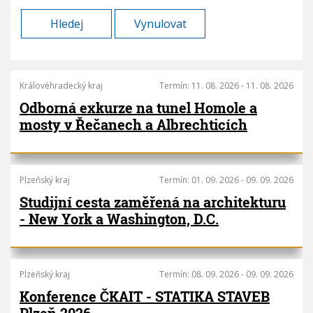
V
h
I
G
u
A
C
E
Královéhradecký kraj
Termín:
11. 08. 2026
-
11. 08. 2026
P
Odborná exkurze na tunel Homole a
a
mosty v Řečanech a Albrechticích
g
i
n
a
Plzeňský kraj
Termín:
01. 09. 2026
-
09. 09. 2026
t
i
Studijní cesta zaměřená na architekturu
o
- New York a Washington, D.C.
n
Plzeňský kraj
Termín:
08. 09. 2026
-
09. 09. 2026
Konference ČKAIT - STATIKA STAVEB
Plzeň 2026