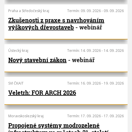
Praha a Středočeský kraj
Termín:
09. 09. 2026
-
09. 09. 2026
Zkušenosti z praxe s navrhováním
výškových dřevostaveb
- webinář
Ústecký kraj
Termín:
14. 09. 2026
-
14. 09. 2026
Nový stavební zákon
- webinář
SVI ČKAIT
Termín:
16. 09. 2026
-
19. 09. 2026
Veletrh: FOR ARCH 2026
Moravskoslezský kraj
Termín:
17. 09. 2026
-
17. 09. 2026
Propojené systémy modrozelené