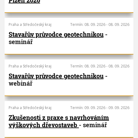
Praha a Středočeský kraj
Termín:
08. 09. 2026
-
08. 09. 2026
Stavařův průvodce geotechnikou
-
seminář
Praha a Středočeský kraj
Termín:
08. 09. 2026
-
08. 09. 2026
Stavařův průvodce geotechnikou
-
webinář
Praha a Středočeský kraj
Termín:
09. 09. 2026
-
09. 09. 2026
Zkušenosti z praxe s navrhováním
výškových dřevostaveb
- seminář