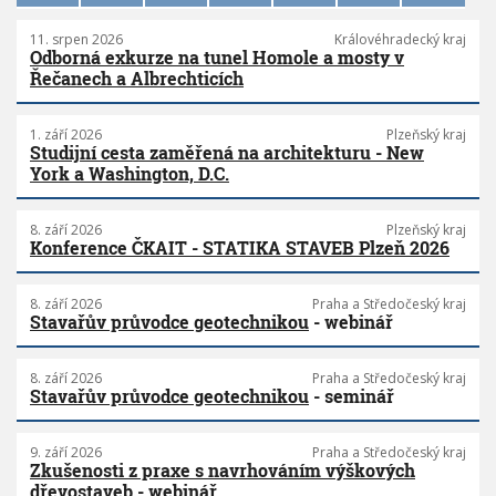
11. srpen 2026
Královéhradecký kraj
Odborná exkurze na tunel Homole a mosty v
Řečanech a Albrechticích
1. září 2026
Plzeňský kraj
Studijní cesta zaměřená na architekturu - New
York a Washington, D.C.
8. září 2026
Plzeňský kraj
Konference ČKAIT - STATIKA STAVEB Plzeň 2026
8. září 2026
Praha a Středočeský kraj
Stavařův průvodce geotechnikou
- webinář
8. září 2026
Praha a Středočeský kraj
Stavařův průvodce geotechnikou
- seminář
9. září 2026
Praha a Středočeský kraj
Zkušenosti z praxe s navrhováním výškových
dřevostaveb
- webinář