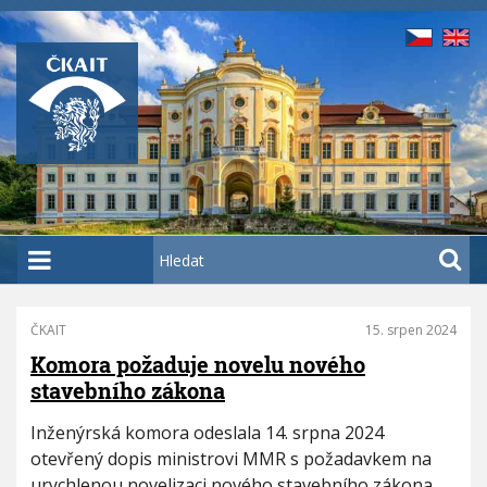
P
ř
e
j
í
t
k
h
l
a
H
v
l
n
e
í
d
ČKAIT
15. srpen 2024
P
m
a
a
Komora požaduje novelu nového
u
t
g
stavebního zákona
o
i
n
b
Inženýrská komora odeslala 14. srpna 2024
a
s
otevřený dopis ministrovi MMR s požadavkem na
t
a
urychlenou novelizaci nového stavebního zákona.