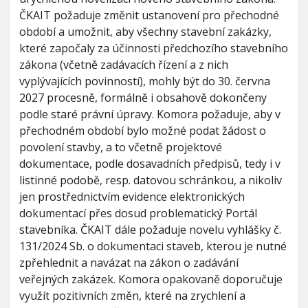
i
h
ČKAIT požaduje změnit ustanovení pro přechodné
o
u
období a umožnit, aby všechny stavební zakázky,
n
které započaly za účinnosti předchozího stavebního
zákona (včetně zadávacích řízení a z nich
vyplývajících povinností), mohly být do 30. června
2027 procesně, formálně i obsahově dokončeny
podle staré právní úpravy. Komora požaduje, aby v
přechodném období bylo možné podat žádost o
povolení stavby, a to včetně projektové
dokumentace, podle dosavadních předpisů, tedy i v
listinné podobě, resp. datovou schránkou, a nikoliv
jen prostřednictvím evidence elektronických
dokumentací přes dosud problematický Portál
stavebníka. ČKAIT dále požaduje novelu vyhlášky č.
131/2024 Sb. o dokumentaci staveb, kterou je nutné
zpřehlednit a navázat na zákon o zadávání
veřejných zakázek. Komora opakovaně doporučuje
využít pozitivních změn, které na zrychlení a