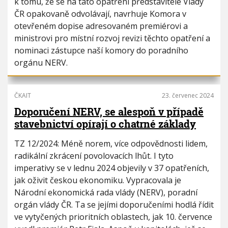
k tomu, že se na tato opatření představitelé Vlády
ČR opakovaně odvolávají, navrhuje Komora v
otevřeném dopise adresovaném premiérovi a
ministrovi pro místní rozvoj revizi těchto opatření a
nominaci zástupce naší komory do poradního
orgánu NERV.
ČKAIT
23. červenec 2024
Doporučení NERV, se alespoň v případě
stavebnictví opírají o chatrné základy
TZ 12/2024: Méně norem, více odpovědnosti lidem,
radikální zkrácení povolovacích lhůt. I tyto
imperativy se v lednu 2024 objevily v 37 opatřeních,
jak oživit českou ekonomiku. Vypracovala je
Národní ekonomická rada vlády (NERV), poradní
orgán vlády ČR. Ta se jejími doporučeními hodlá řídit
ve vytyčených prioritních oblastech, jak 10. července