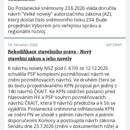
Do Poslanecké sněmovny 23.6.2026 vláda doručila
návrh "Velké novely" autorizačního zákona (AZ),
který dostal číslo sněmovního tisku 234. Bude
projednán Výborem pro veřejnou správu a
regionální rozvoj.
16. červenec 2026
SLP ČKAIT
Rekodifikace stavebního práva - Nový
stavební zákon a jeho novely
K návrhu novely NSZ pod č. 67/0 ze 12.12.2025
schválila PSP komplexní pozměňovací návrh ve
znění pozměňovacích návrhů. Ve druhém čtení se
do textu projednávaného KPN propsal jen jediný z
14ti návrhů ČKAIT. Ke KPN obdrželi poslanci před
hlasováním HV a PSP souhrn pozměňovacích
návrhů ČKAIT, která 9 návrhů předložila a k 5ti se
vyjádřila. Poslanecká sněmovna odhlasovala KPN
ve znění PN ve shodě s jedním návrhem a jedním
doporučením Komory a postoupila návrh zákona
Senátu dne 23.7.2026 (znění v dokumentech níže) a