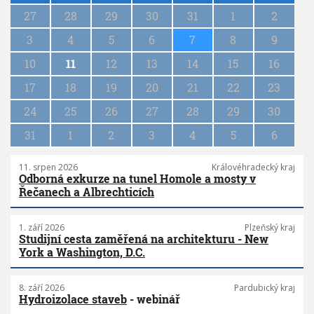
g
27
28
29
30
31
1
2
i
n
3
4
5
6
7
8
9
a
10
11
12
13
14
15
16
t
i
17
18
19
20
21
22
23
o
n
24
25
26
27
28
29
30
31
1
2
3
4
5
6
11. srpen 2026
Královéhradecký kraj
Odborná exkurze na tunel Homole a mosty v
Řečanech a Albrechticích
1. září 2026
Plzeňský kraj
Studijní cesta zaměřená na architekturu - New
York a Washington, D.C.
8. září 2026
Pardubický kraj
Hydroizolace staveb
- webinář