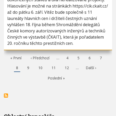
Hlasování je možné na stránkách https://cik.ckait.cz/
až do pátku 6. září. Vítěz bude společně s 11
laureáty hlavních cen i držiteli čestných uznání
vyhlášen 18. října během Shromáždění delegátů
České komory autorizovaných inženýrů a techniků
činných ve výstavbě (ČKAIT), která je pořadatelem
20. ročníku těchto prestižních cen.
F
« První
P
‹ Předchozí
…
P
4
P
5
P
6
P
7
i
ř
a
a
a
a
r
e
g
g
g
g
A
8
P
9
P
10
P
11
P
12
…
N
Další ›
s
d
e
e
e
e
k
a
a
a
a
á
t
c
t
g
g
g
g
s
p
h
P
Poslední »
u
e
e
e
e
l
a
o
o
á
e
g
z
s
l
d
e
í
l
n
u
s
e
í
j
t
d
s
í
r
n
t
c
á
í
r
í
n
s
á
s
k
t
n
t
a
r
k
r