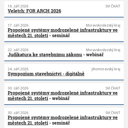
16. září 2026
SVI ČKAIT
Veletrh: FOR ARCH 2026
17. září 2026
Moravskoslezský kraj
Propojené systémy modrozelené infrastruktury ve
městech 21. století
- seminář
22. září 2026
Moravskoslezský kraj
Judikatura ke stavebnímu zákonu
- webinář
24. září 2026
Jihomoravský kraj
Sympozium stavebnictví - digitálně
30. září 2026
SVI ČKAIT
Propojené systémy modrozelené infrastruktury ve
městech 21. století
- webinář
30. září 2026
SVI ČKAIT
Propojené systémy modrozelené infrastruktury ve
městech 21. století
- seminář