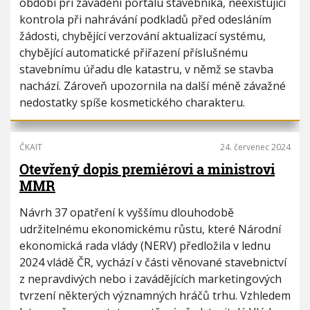
období při zavádění portálu stavebníka, neexistující
kontrola při nahrávání podkladů před odesláním
žádosti, chybějící verzování aktualizací systému,
chybějící automatické přiřazení příslušnému
stavebnímu úřadu dle katastru, v němž se stavba
nachází. Zároveň upozornila na další méně závažné
nedostatky spíše kosmetického charakteru.
ČKAIT
24. červenec 2024
Otevřený dopis premiérovi a ministrovi
MMR
Návrh 37 opatření k vyššímu dlouhodobě
udržitelnému ekonomickému růstu, které Národní
ekonomická rada vlády (NERV) předložila v lednu
2024 vládě ČR, vychází v části věnované stavebnictví
z nepravdivých nebo i zavádějících marketingových
tvrzení některých významných hráčů trhu. Vzhledem