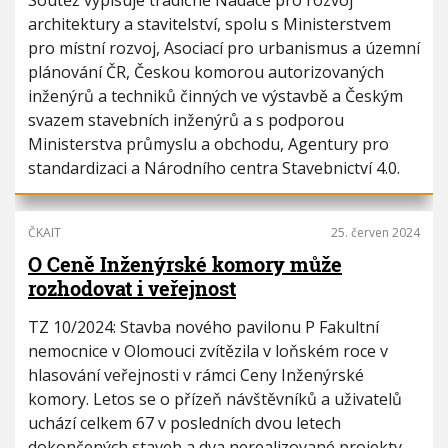
Soutěž vypisuje tradičně Nadace pro rozvoj
architektury a stavitelství, spolu s Ministerstvem
pro místní rozvoj, Asociací pro urbanismus a územní
plánování ČR, Českou komorou autorizovaných
inženýrů a techniků činných ve výstavbě a Českým
svazem stavebních inženýrů a s podporou
Ministerstva průmyslu a obchodu, Agentury pro
standardizaci a Národního centra Stavebnictví 4.0.
ČKAIT
25. červen 2024
O Ceně Inženýrské komory může
rozhodovat i veřejnost
TZ 10/2024: Stavba nového pavilonu P Fakultní
nemocnice v Olomouci zvítězila v loňském roce v
hlasování veřejnosti v rámci Ceny Inženýrské
komory. Letos se o přízeň návštěvníků a uživatelů
uchází celkem 67 v posledních dvou letech
dokončených staveb a dva nerealizované projekty.