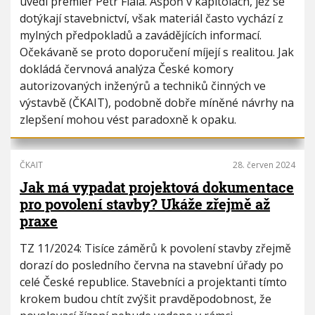
uvedl premiér Petr Fiala. Aspoň v kapitolách, jež se
dotýkají stavebnictví, však materiál často vychází z
mylných předpokladů a zavádějících informací.
Očekávaně se proto doporučení míjejí s realitou. Jak
dokládá červnová analýza České komory
autorizovaných inženýrů a techniků činných ve
výstavbě (ČKAIT), podobně dobře míněné návrhy na
zlepšení mohou vést paradoxně k opaku.
ČKAIT
28. červen 2024
Jak má vypadat projektová dokumentace
pro povolení stavby? Ukáže zřejmě až
praxe
TZ 11/2024: Tisíce záměrů k povolení stavby zřejmě
dorazí do posledního června na stavební úřady po
celé České republice. Stavebníci a projektanti tímto
krokem budou chtít zvýšit pravděpodobnost, že