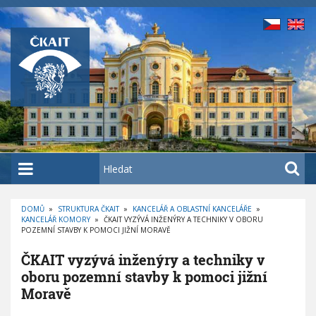
P
ř
e
j
í
t
k
h
l
a
H
v
l
n
e
í
DOMŮ
»
STRUKTURA ČKAIT
»
KANCELÁŘ A OBLASTNÍ KANCELÁŘE
»
d
KANCELÁŘ KOMORY
»
ČKAIT VYZÝVÁ INŽENÝRY A TECHNIKY V OBORU
D
m
a
POZEMNÍ STAVBY K POMOCI JIŽNÍ MORAVĚ
R
O
u
t
B
ČKAIT vyzývá inženýry a techniky v
E
o
Č
oboru pozemní stavby k pomoci jižní
K
b
O
Moravě
V
s
Á
N
a
A