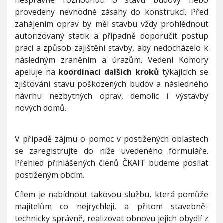
nesprávné rozhodnutí o stavu budovy nebo
provedeny nevhodné zásahy do konstrukcí. Před
zahájením oprav by měl stavbu vždy prohlédnout
autorizovaný statik a případně doporučit postup
prací a způsob zajištění stavby, aby nedocházelo k
následným zraněním a úrazům. Vedení Komory
apeluje na
koordinaci dalších kroků
týkajících se
zjišťování stavu poškozených budov a následného
návrhu nezbytných oprav, demolic i výstavby
nových domů.
V případě zájmu o pomoc v postižených oblastech
se zaregistrujte do níže uvedeného formuláře.
Přehled přihlášených členů ČKAIT budeme posílat
postiženým obcím.
Cílem je nabídnout takovou službu, která pomůže
majitelům co nejrychleji, a přitom stavebně-
technicky správně, realizovat obnovu jejich obydlí z