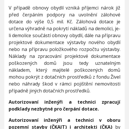
h
n
V případě obnovy obydlí vzniká příjemci nárok již
i
před čerpáním podpory na uvolnění zálohové
k
dotace do výše 0,5 mil. Kč. Zálohová dotace je
y
určena výhradně na pokrytí nákladů na demolici, je-
v
o
li demolice součástí obnovy obydlí, dále na přípravu
b
projektové dokumentace výstavby nového obydlí
o
nebo na přípravu položkového rozpočtu výstavby.
r
Náklady na zpracování projektové dokumentace
u
p
poškozených domů jsou tedy uznatelným
o
nákladem, který majitelé poškozených domů
z
mohou pokrýt z dotačních prostředků z fondu Živel
e
nebo náhrady škod v rámci pojištění nemovitosti
m
n
případně jiných dotačních prostředků.
í
s
Autorizovaní inženýři a technici zpracují
t
podklady nezbytné pro čerpání dotace.
a
v
Autorizovaní inženýři a technici v oboru
b
pozemní stavby (ČKAIT) i architekti (ČKA)
by
y