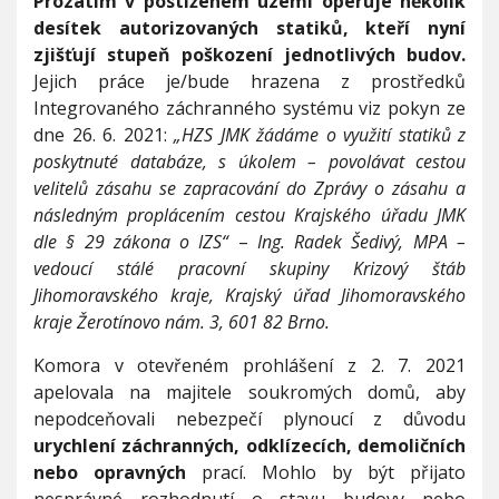
Prozatím v postiženém území operuje několik
desítek autorizovaných statiků, kteří nyní
zjišťují stupeň poškození jednotlivých budov.
Jejich práce je/bude hrazena z prostředků
Integrovaného záchranného systému viz pokyn ze
dne 26. 6. 2021:
„HZS JMK žádáme o využití statiků z
poskytnuté databáze, s úkolem – povolávat cestou
velitelů zásahu se zapracování do Zprávy o zásahu a
následným proplácením cestou Krajského úřadu JMK
dle § 29 zákona o IZS“
–
Ing. Radek Šedivý, MPA –
vedoucí stálé pracovní skupiny Krizový štáb
Jihomoravského kraje, Krajský úřad Jihomoravského
kraje Žerotínovo nám. 3, 601 82 Brno.
Komora v otevřeném prohlášení z 2. 7. 2021
apelovala na majitele soukromých domů, aby
nepodceňovali nebezpečí plynoucí z důvodu
urychlení záchranných, odklízecích, demoličních
nebo opravných
prací. Mohlo by být přijato