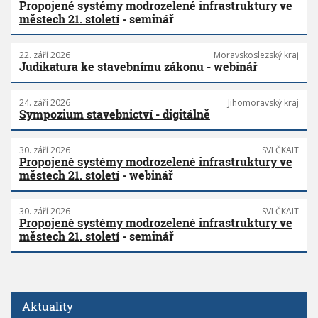
Propojené systémy modrozelené infrastruktury ve
městech 21. století
- seminář
22. září 2026
Moravskoslezský kraj
Judikatura ke stavebnímu zákonu
- webinář
24. září 2026
Jihomoravský kraj
Sympozium stavebnictví - digitálně
30. září 2026
SVI ČKAIT
Propojené systémy modrozelené infrastruktury ve
městech 21. století
- webinář
30. září 2026
SVI ČKAIT
Propojené systémy modrozelené infrastruktury ve
městech 21. století
- seminář
Aktuality