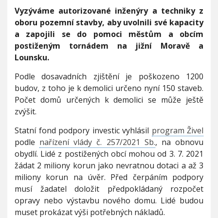
V
Č
h
Vyzýváme autorizované inženýry a techniky z
I
K
G
u
oboru pozemní stavby, aby uvolnili své kapacity
A
A
C
a zapojili se do pomoci městům a obcím
E
I
postiženým tornádem na jižní Moravě a
T
v
Lounsku.
y
z
Podle dosavadních zjištění je poškozeno 1200
ý
budov, z toho je k demolici určeno nyní 150 staveb.
v
Počet domů určených k demolici se může ještě
á
i
zvýšit.
n
ž
Statní fond podpory investic vyhlásil
program Živel
e
podle
nařízení vlády č. 257/2021 Sb.
, na obnovu
n
obydlí. Lidé z postižených obcí mohou od 3. 7. 2021
ý
žádat 2 miliony korun jako nevratnou dotaci a až 3
r
y
miliony korun na úvěr. Před čerpáním podpory
a
musí žadatel doložit předpokládaný rozpočet
t
opravy nebo výstavbu nového domu. Lidé budou
e
muset prokázat výši potřebných nákladů.
c