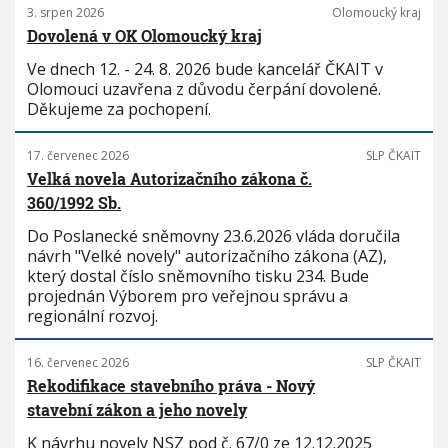
3. srpen 2026
Olomoucký kraj
Dovolená v OK Olomoucký kraj
Ve dnech 12. - 24. 8. 2026 bude kancelář ČKAIT v
Olomouci uzavřena z důvodu čerpání dovolené.
Děkujeme za pochopení.
17. červenec 2026
SLP ČKAIT
Velká novela Autorizačního zákona č.
360/1992 Sb.
Do Poslanecké sněmovny 23.6.2026 vláda doručila
návrh "Velké novely" autorizačního zákona (AZ),
který dostal číslo sněmovního tisku 234. Bude
projednán Výborem pro veřejnou správu a
regionální rozvoj.
16. červenec 2026
SLP ČKAIT
Rekodifikace stavebního práva - Nový
stavební zákon a jeho novely
K návrhu novely NSZ pod č. 67/0 ze 12.12.2025