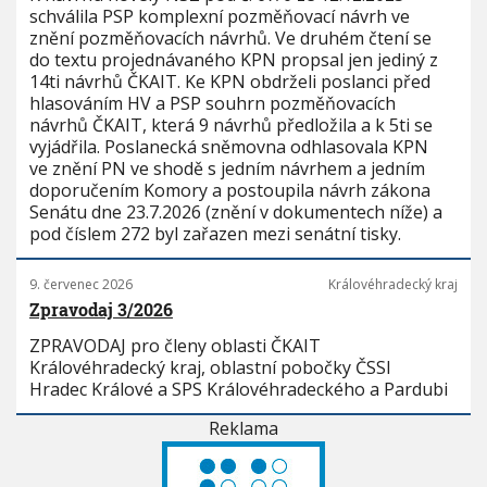
schválila PSP komplexní pozměňovací návrh ve
znění pozměňovacích návrhů. Ve druhém čtení se
do textu projednávaného KPN propsal jen jediný z
14ti návrhů ČKAIT. Ke KPN obdrželi poslanci před
hlasováním HV a PSP souhrn pozměňovacích
návrhů ČKAIT, která 9 návrhů předložila a k 5ti se
vyjádřila. Poslanecká sněmovna odhlasovala KPN
ve znění PN ve shodě s jedním návrhem a jedním
doporučením Komory a postoupila návrh zákona
Senátu dne 23.7.2026 (znění v dokumentech níže) a
pod číslem 272 byl zařazen mezi senátní tisky.
9. červenec 2026
Královéhradecký kraj
Zpravodaj 3/2026
ZPRAVODAJ pro členy oblasti ČKAIT
Královéhradecký kraj, oblastní pobočky ČSSI
Hradec Králové a SPS Královéhradeckého a Pardubi
Reklama