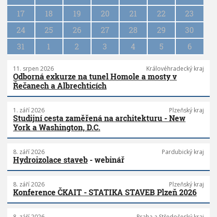
i
17
18
19
20
21
22
23
o
n
24
25
26
27
28
29
30
31
1
2
3
4
5
6
11. srpen 2026
Královéhradecký kraj
Odborná exkurze na tunel Homole a mosty v
Řečanech a Albrechticích
1. září 2026
Plzeňský kraj
Studijní cesta zaměřená na architekturu - New
York a Washington, D.C.
8. září 2026
Pardubický kraj
Hydroizolace staveb
- webinář
8. září 2026
Plzeňský kraj
Konference ČKAIT - STATIKA STAVEB Plzeň 2026
8. září 2026
Praha a Středočeský kraj