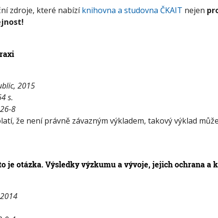
ní zdroje, které nabízí
knihovna a studovna ČKAIT
nejen
pr
jnost!
raxi
ublic, 2015
64 s.
-26-8
 platí, že není právně závazným výkladem, takový výklad mů
to je otázka. Výsledky výzkumu a vývoje, jejich ochrana a 
, 2014