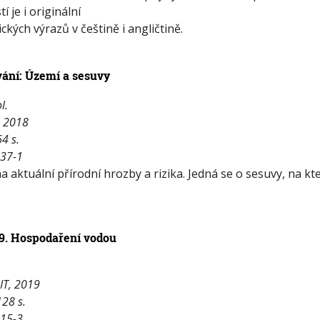
 je i originální
ckých výrazů v češtině i angličtině.
ání: Území a sesuvy
l.
, 2018
64 s.
-37-1
a aktuální přírodní hrozby a rizika. Jedná se o sesuvy, na kte
19. Hospodaření vodou
AIT, 2019
128 s.
-15-3