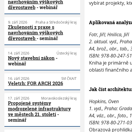
navrhováním výškových
vybírat projekty, kte
dřevostaveb
- webinář
Aplikovaná analýz
9. září 2026
Praha a Středočeský kraj
Zkušenosti z praxe s
navrhováním výškových
Fotr, Jiří; Hnilica, Jiří
dřevostaveb
- seminář
2. aktual. vyd., Prah
A4, brož., obr., tab., 
14. září 2026
Ústecký kraj
ISBN: 978-80-247-5
Nový stavební zákon
-
Kniha je primárně
webinář
oblasti finančního 
16. září 2026
SVI ČKAIT
Veletrh: FOR ARCH 2026
Jak číst architektu
17. září 2026
Moravskoslezský kraj
Hopkins, Oven
Propojené systémy
1. vyd., Praha: Grad
modrozelené infrastruktury
ve městech 21. století
-
A4, váz., obr., foto., 
seminář
ISBN: 978-80-271-0
Obrazová prohlídka