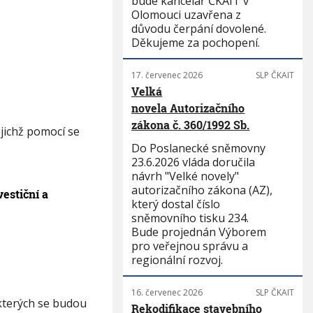
bude kancelář ČKAIT v
Olomouci uzavřena z
důvodu čerpání dovolené.
Děkujeme za pochopení.
17. červenec 2026
SLP ČKAIT
Velká
novela Autorizačního
zákona č. 360/1992 Sb.
ejichž pomocí se
Do Poslanecké sněmovny
23.6.2026 vláda doručila
návrh "Velké novely"
autorizačního zákona (AZ),
vestiční a
který dostal číslo
sněmovního tisku 234.
Bude projednán Výborem
pro veřejnou správu a
regionální rozvoj.
16. červenec 2026
SLP ČKAIT
kterých se budou
Rekodifikace stavebního