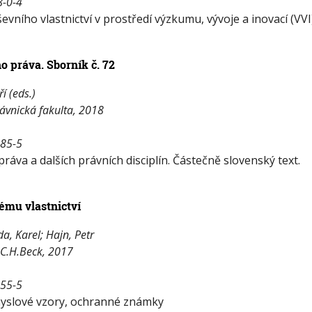
8-0-4
vního vlastnictví v prostředí výzkumu, vývoje a inovací (VVI)
o práva. Sborník č. 72
ří (eds.)
rávnická fakulta, 2018
-85-5
ráva a dalších právních disciplín. Částečně slovenský text.
ému vlastnictví
, Karel; Hajn, Petr
: C.H.Beck, 2017
655-5
myslové vzory, ochranné známky