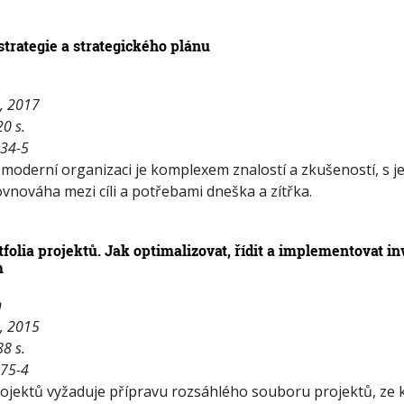
strategie a strategického plánu
a, 2017
20 s.
434-5
v moderní organizaci je komplexem znalostí a zkušeností, s j
ovnováha mezi cíli a potřebami dneška a zítřka.
tfolia projektů. Jak optimalizovat, řídit a implementovat in
m
n
a, 2015
88 s.
275-4
rojektů vyžaduje přípravu rozsáhlého souboru projektů, ze 