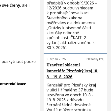
předpisů v období 9/2026 –
o své členy
, ale i
12/2026 budou vzhledem
k probíhající novelizaci
Stavebního zákona
ověřovány dle dokumentu
„Otázky k písemné části
zkoušky odborné
způsobilosti ČKAIT, 2.
vydání, aktualizovaného k
30 7. 2026“.
3. srpen 2026
Plzeňský kraj
že poskytnout pouze
Uzavření oblastní
kanceláře Plzeňský kraj 10.
8. - 19. 8. 2026
komercializace
Kancelář pro Plzeňský kraj
v ulici Hřímalého 37 bude
uzavřena ve dnech 10. 8.-
19. 8. 2026 z důvodu
čerpání řádné dovolené.
Využít můžete schránku