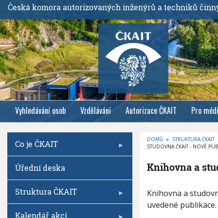
P
Česká komora autorizovaných inženýrů a techniků činn
ř
e
j
í
t
k
h
l
Vyhledávání osob
Vzdělávání
Autorizace ČKAIT
Pro méd
a
v
n
DOMŮ
»
STRUKTURA ČKAIT
Co je ČKAIT
í
STUDOVNA ČKAIT - NOVÉ PUB
D
R
m
O
Knihovna a stu
Úřední deska
B
u
E
Č
o
K
O
Struktura ČKAIT
K
b
Knihovna a studovn
V
n
Á
s
uvedené publikace.
N
i
A
Kalendář akcí
a