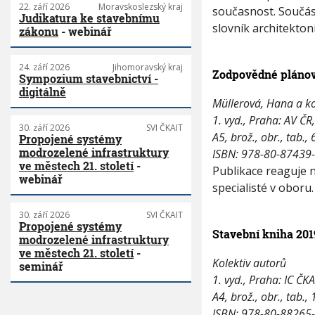
22. září 2026
Moravskoslezský kraj
současnost. Součástí
Judikatura ke stavebnímu
slovník architektoni
zákonu
- webinář
24. září 2026
Jihomoravský kraj
Zodpovědné plánov
Sympozium stavebnictví -
digitálně
Müllerová, Hana a ko
1. vyd., Praha: AV ČR
30. září 2026
SVI ČKAIT
A5, brož., obr., tab., 
Propojené systémy
modrozelené infrastruktury
ISBN: 978-80-87439
ve městech 21. století
-
Publikace reaguje n
webinář
specialisté v oboru.
30. září 2026
SVI ČKAIT
Propojené systémy
Stavební kniha 20
modrozelené infrastruktury
ve městech 21. století
-
Kolektiv autorů
seminář
1. vyd., Praha: IC ČK
A4, brož., obr., tab., 
ISBN: 978-80-88265