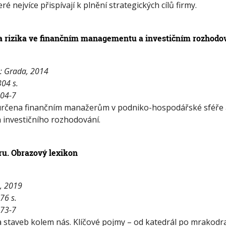
ré nejvíce přispívají k plnění strategických cílů firmy.
a rizika ve finančním managementu a investičním rozhodo
a: Grada, 2014
304 s.
104-7
 určena finančním manažerům v podniko-hospodářské sféře 
a investičního rozhodování.
ru. Obrazový lexikon
a, 2019
176 s.
373-7
 staveb kolem nás. Klíčové pojmy – od katedrál po mrakodra