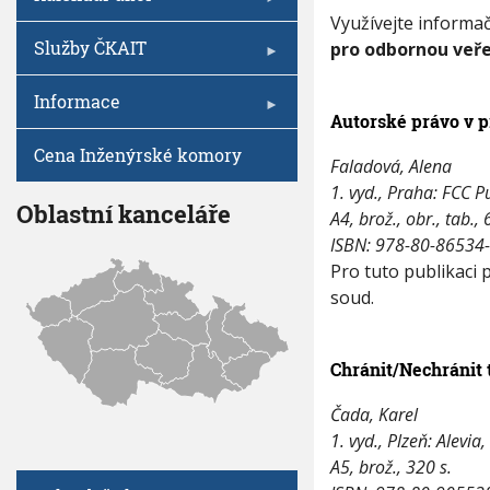
h
V
I
h
Využívejte informač
o
G
v
A
u
Služby ČKAIT
pro odbornou veře
C
n
E
a
Informace
a
Autorské právo v p
s
t
Cena Inženýrské komory
Faladová, Alena
u
d
1. vyd., Praha: FCC P
Oblastní kanceláře
o
A4, brož., obr., tab., 
v
ISBN: 978-80-86534
n
Pro tuto publikaci
a
Č
soud.
K
A
I
Chránit/Nechránit 
T
-
Čada, Karel
n
o
1. vyd., Plzeň: Alevia
v
A5, brož., 320 s.
é