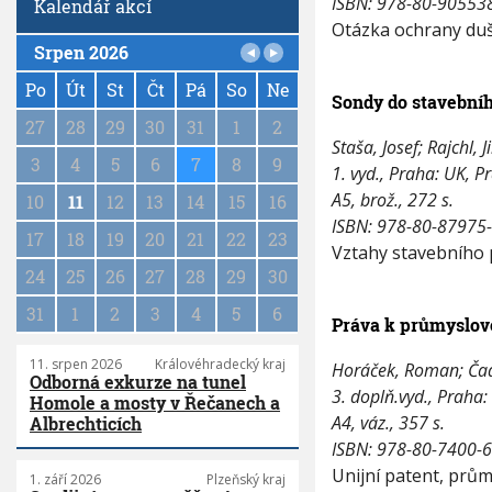
ISBN: 978-80-90553
Kalendář akcí
p
Otázka ochrany duše
u
Srpen 2026
b
P
l
a
Po
Út
St
Čt
Pá
So
Ne
i
Sondy do stavebníh
g
k
27
28
29
30
31
1
2
i
a
Staša, Josef; Rajchl, Ji
c
n
3
4
5
6
7
8
9
1. vyd., Praha: UK, P
e
a
d
A5, brož., 272 s.
10
11
12
13
14
15
16
t
o
ISBN: 978-80-87975
i
17
18
19
20
21
22
23
5
o
Vztahy stavebního p
/
n
24
25
26
27
28
29
30
2
0
31
1
2
3
4
5
6
1
Práva k průmyslov
9
11. srpen 2026
Královéhradecký kraj
Horáček, Roman; Čada
Odborná exkurze na tunel
3. doplň.vyd., Praha
Homole a mosty v Řečanech a
A4, váz., 357 s.
Albrechticích
ISBN: 978-80-7400-
Unijní patent, prů
1. září 2026
Plzeňský kraj