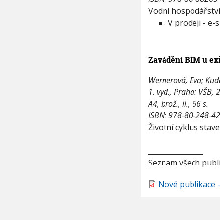
Vodní hospodářství,
V prodeji - e-
Zavádění BIM u exi
Wernerová, Eva; Kuda,
1. vyd., Praha: VŠB, 
A4, brož., il., 66 s.
ISBN: 978-80-248-4
Životní cyklus sta
________________
Seznam všech publi
Nové publikace 