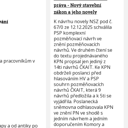
práva - Nový stavební
zákon a jeho novely
K návrhu novely NSZ pod č.
vání
67/0 ze 12.12.2025 schválila
PSP komplexní
pozměňovací návrh ve
znění pozměňovacích
návrhů. Ve druhém čtení se
do textu projednávaného
a pracovníkům v
KPN propsal jen jediný z
14ti návrhů ČKAIT. Ke KPN
obdrželi poslanci před
hlasováním HV a PSP
souhrn pozměňovacích
návrhů ČKAIT, která 9
návrhů předložila a k 5ti se
vyjádřila. Poslanecká
sněmovna odhlasovala KPN
ve znění PN ve shodě s
jedním návrhem a jedním
doporučením Komory a
py a od antiky po