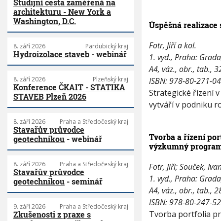
Studijní cesta zaměřená na
architekturu - New York a
Washington, D.C.
Úspěšná realizace 
Fotr, Jiří a kol.
8. září 2026
Pardubický kraj
Hydroizolace staveb
- webinář
1. vyd., Praha: Grad
A4, váz., obr., tab., 3
8. září 2026
Plzeňský kraj
ISBN: 978-80-271-0
Konference ČKAIT - STATIKA
Strategické řízení 
STAVEB Plzeň 2026
vytváří v podniku r
8. září 2026
Praha a Středočeský kraj
Stavařův průvodce
Tvorba a řízení por
geotechnikou
- webinář
výzkumný progra
8. září 2026
Praha a Středočeský kraj
Fotr, Jiří; Souček, Iva
Stavařův průvodce
1. vyd., Praha: Grad
geotechnikou
- seminář
A4, váz., obr., tab., 2
ISBN: 978-80-247-5
9. září 2026
Praha a Středočeský kraj
Tvorba portfolia p
Zkušenosti z praxe s