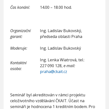
-
1
Čas konání:
14.00 – 18.00 hod.
N
a
v
r
h
Organizační
Ing. Ladislav Bukovský,
o
garant:
předseda oblasti Praha
v
á
n
Moderuje:
Ing. Ladislav Bukovský
í
s
Ing. Lenka Wiatrová, tel.:
t
Kontaktní
227 090 128,
e-mail:
ř
osoba:
e
praha@ckait.cz
c
h
-
O
b
Seminář byl akreditován v rámci projektu
e
celoživotního vzdělávání ČKAIT. Účast na
c
semináři je hodnocena 1 kreditním bodem. Pro
n