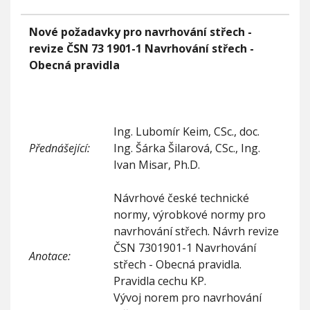
o
V
h
v
I
G
u
é
Nové požadavky pro navrhování střech -
A
C
p
revize ČSN 73 1901-1 Navrhování střech -
E
o
Obecná pravidla
ž
a
d
a
v
Ing. Lubomír Keim, CSc., doc.
k
Přednášející:
Ing. Šárka Šilarová, CSc., Ing.
y
p
Ivan Misar, Ph.D.
r
o
Návrhové české technické
n
normy, výrobkové normy pro
a
v
navrhování střech. Návrh revize
r
ČSN 7301901-1 Navrhování
h
Anotace:
střech - Obecná pravidla.
o
Pravidla cechu KP.
v
á
Vývoj norem pro navrhování
n