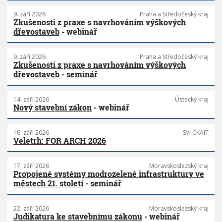
9. září 2026
Praha a Středočeský kraj
Zkušenosti z praxe s navrhováním výškových
dřevostaveb
- webinář
9. září 2026
Praha a Středočeský kraj
Zkušenosti z praxe s navrhováním výškových
dřevostaveb
- seminář
14. září 2026
Ústecký kraj
Nový stavební zákon
- webinář
16. září 2026
SVI ČKAIT
Veletrh: FOR ARCH 2026
17. září 2026
Moravskoslezský kraj
Propojené systémy modrozelené infrastruktury ve
městech 21. století
- seminář
22. září 2026
Moravskoslezský kraj
Judikatura ke stavebnímu zákonu
- webinář