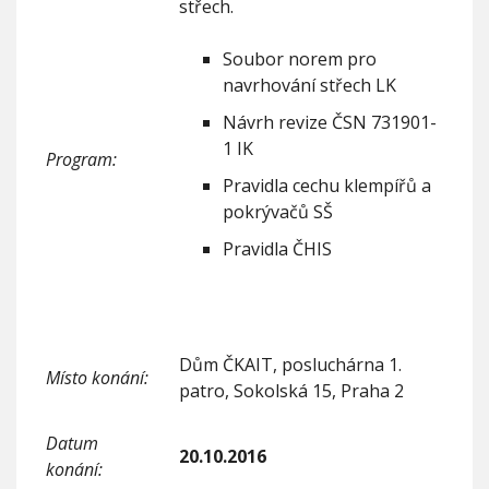
střech.
í
s
t
Soubor norem pro
ř
navrhování střech LK
e
c
Návrh revize ČSN 731901-
h
1 IK
Program:
-
r
Pravidla cechu klempířů a
e
pokrývačů SŠ
v
i
Pravidla ČHIS
z
e
Č
S
N
Dům ČKAIT, posluchárna 1.
7
Místo konání:
3
patro, Sokolská 15, Praha 2
1
9
Datum
0
20.10.2016
konání:
1