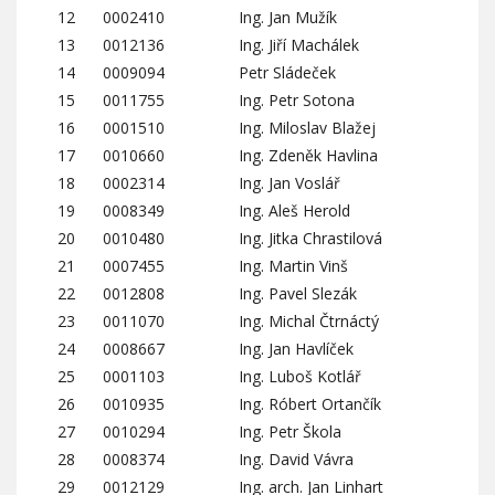
12
0002410
Ing. Jan Mužík
13
0012136
Ing. Jiří Machálek
14
0009094
Petr Sládeček
15
0011755
Ing. Petr Sotona
16
0001510
Ing. Miloslav Blažej
17
0010660
Ing. Zdeněk Havlina
18
0002314
Ing. Jan Voslář
19
0008349
Ing. Aleš Herold
20
0010480
Ing. Jitka Chrastilová
21
0007455
Ing. Martin Vinš
22
0012808
Ing. Pavel Slezák
23
0011070
Ing. Michal Čtrnáctý
24
0008667
Ing. Jan Havlíček
25
0001103
Ing. Luboš Kotlář
26
0010935
Ing. Róbert Ortančík
27
0010294
Ing. Petr Škola
28
0008374
Ing. David Vávra
29
0012129
Ing. arch. Jan Linhart