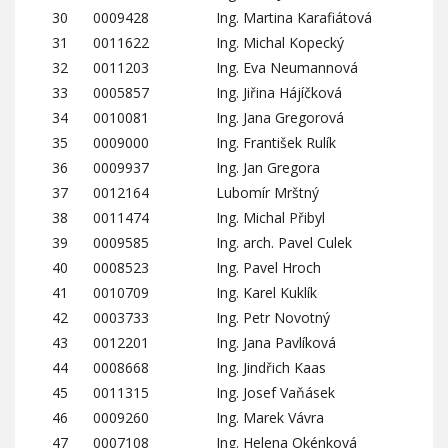
30
0009428
Ing. Martina Karafiátová
31
0011622
Ing. Michal Kopecký
32
0011203
Ing. Eva Neumannová
33
0005857
Ing. Jiřina Hájíčková
34
0010081
Ing. Jana Gregorová
35
0009000
Ing. František Rulík
36
0009937
Ing. Jan Gregora
37
0012164
Lubomír Mrštný
38
0011474
Ing. Michal Přibyl
39
0009585
Ing. arch. Pavel Culek
40
0008523
Ing. Pavel Hroch
41
0010709
Ing. Karel Kuklík
42
0003733
Ing. Petr Novotný
43
0012201
Ing. Jana Pavlíková
44
0008668
Ing. Jindřich Kaas
45
0011315
Ing. Josef Vaňásek
46
0009260
Ing. Marek Vávra
47
0007108
Ing. Helena Okénková