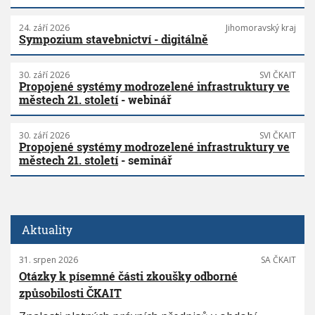
24. září 2026
Jihomoravský kraj
Sympozium stavebnictví - digitálně
30. září 2026
SVI ČKAIT
Propojené systémy modrozelené infrastruktury ve
městech 21. století
- webinář
30. září 2026
SVI ČKAIT
Propojené systémy modrozelené infrastruktury ve
městech 21. století
- seminář
Aktuality
31. srpen 2026
SA ČKAIT
Otázky k písemné části zkoušky odborné
způsobilosti ČKAIT