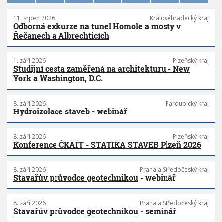
11. srpen 2026
Královéhradecký kraj
Odborná exkurze na tunel Homole a mosty v
Řečanech a Albrechticích
1. září 2026
Plzeňský kraj
Studijní cesta zaměřená na architekturu - New
York a Washington, D.C.
8. září 2026
Pardubický kraj
Hydroizolace staveb
- webinář
8. září 2026
Plzeňský kraj
Konference ČKAIT - STATIKA STAVEB Plzeň 2026
8. září 2026
Praha a Středočeský kraj
Stavařův průvodce geotechnikou
- webinář
8. září 2026
Praha a Středočeský kraj
Stavařův průvodce geotechnikou
- seminář