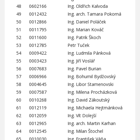
48
0602166
Ing. Oldřich Kalvoda
49
0012432
Ing. arch. Tamara Pokorná
50
0012866
Ing. Daniel Poláček
51
0011795
Ing. Marian Kováč
52
0011600
Ing. Patrik Škoch
53
0012785
Petr Tuček
54
0009422
Ing. Ludmila Pánková
55
0003423
Ing. Jiří Voslář
56
0007683
Ing. Pavel Burian
57
0006966
Ing. Bohumil Bydžovský
58
0004645
Ing. Libor Stamenovski
59
0007587
Ing. Milena Procházková
60
0010268
Ing. David Zákoutský
61
0012119
Ing. Michaela Hejtmánková
62
0012059
Ing. Vít Dolejší
63
0012965
Ing. arch. Martin Karhan
64
0012545
Ing. Milan Štochel
65
0010030
Ing. František Váňa