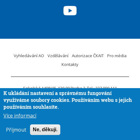
Vyhledávání AO
Vzdělávání
Autorizace ČKAIT
Pro média
Kontakty
Sokolská 1498/15
120 00 Praha 2
Tel.: 227 090 111
K ukládání nastavení a správnému fungování
ID DS:
krvaigt
E-mail.:
ckait@ckait.cz
Ochrana osobních údajů
využíváme soubory cookies. Používáním webu s jejich
Oznámení porušení práva EU
používáním souhlasíte.
Více informací
Vytvořila
Aira GROUP
© ČKAIT 2020 - 2026
Příjmout
Ne, děkuji.