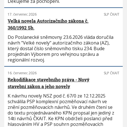
Děkujeme za pochopení.
17. červenec 2026
SLP ČKAIT
Velká novela Autorizačního zákona č.
360/1992 Sb.
Do Poslanecké sněmovny 23.6.2026 vláda doručila
návrh "Velké novely" autorizačního zákona (AZ),
který dostal číslo sněmovního tisku 234. Bude
projednán Výborem pro veřejnou správu a
regionální rozvoj.
16. červenec 2026
SLP ČKAIT
Rekodifikace stavebního práva - Nový
stavební zákon a jeho novely
K návrhu novely NSZ pod č. 67/0 ze 12.12.2025
schválila PSP komplexní pozměňovací návrh ve
znění pozměňovacích návrhů. Ve druhém čtení se
do textu projednávaného KPN propsal jen jediný z
14ti návrhů ČKAIT. Ke KPN obdrželi poslanci před
hlasováním HV a PSP souhrn pozměňovacích