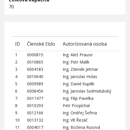
70
ID
Členské číslo
Autorizovaná osoba
1
0000815
Ing. Aleš Prause
2
0010865
Ing. Petr Malík
3
0004183
Ing. Zdeněk Jetmar
4
0010640
Ing. Jaroslav Holas
5
0009989
Ing. David Kupilík
6
0008456
Ing. Jaroslav Sedmidubský
7
0011477
Ing. Filip Pavelka
8
0010293
Petr Pospíchal
9
0012166
Ing. Ondřej Šefrna
10
0013132
Ing. Vít Řezáč
11
0004017
Ing. Božena Rusová