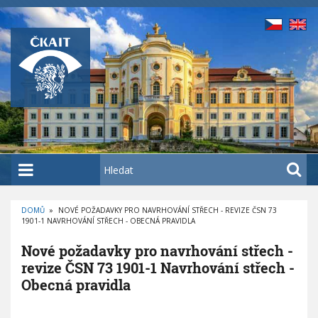
P
ř
e
j
í
t
k
h
l
a
H
v
l
n
e
í
DOMŮ
»
NOVÉ POŽADAVKY PRO NAVRHOVÁNÍ STŘECH - REVIZE ČSN 73
d
1901-1 NAVRHOVÁNÍ STŘECH - OBECNÁ PRAVIDLA
D
m
a
R
O
u
t
Nové požadavky pro navrhování střech -
B
E
o
revize ČSN 73 1901-1 Navrhování střech -
Č
K
b
Obecná pravidla
O
V
s
Á
N
N
a
A