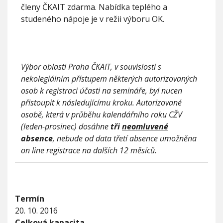
á
členy ČKAIT zdarma. Nabídka teplého a
p
studeného nápoje je v režii výboru OK.
r
a
v
i
d
Výbor oblasti Praha ČKAIT, v souvislosti s
l
nekolegiálním přístupem některých autorizovaných
a
osob k registraci účasti na semináře, byl nucen
přistoupit k následujícímu kroku. Autorizované
osobě, která v průběhu kalendářního roku CŽV
(leden-prosinec) dosáhne
tři
neomluvené
absence
, nebude od data třetí absence umožněna
on line registrace na dalších 12 měsíců.
Termín
20. 10. 2016
Celková kapacita