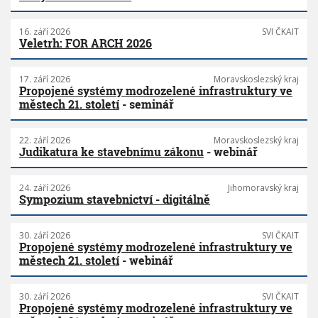
16. září 2026
SVI ČKAIT
Veletrh: FOR ARCH 2026
17. září 2026
Moravskoslezský kraj
Propojené systémy modrozelené infrastruktury ve
městech 21. století
- seminář
22. září 2026
Moravskoslezský kraj
Judikatura ke stavebnímu zákonu
- webinář
24. září 2026
Jihomoravský kraj
Sympozium stavebnictví - digitálně
30. září 2026
SVI ČKAIT
Propojené systémy modrozelené infrastruktury ve
městech 21. století
- webinář
30. září 2026
SVI ČKAIT
Propojené systémy modrozelené infrastruktury ve