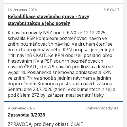
16. červenec 2026
SLP ČKAIT
Rekodifikace stavebního práva - Nový
stavební zákon a jeho novely
K návrhu novely NSZ pod č. 67/0 ze 12.12.2025
schválila PSP komplexní pozměňovací návrh ve
znění pozměňovacích návrhů. Ve druhém čtení se
do textu projednávaného KPN propsal jen jediný z
14ti návrhů ČKAIT. Ke KPN obdrželi poslanci před
hlasováním HV a PSP souhrn pozměňovacích
návrhů ČKAIT, která 9 návrhů předložila a k 5ti se
vyjádřila. Poslanecká sněmovna odhlasovala KPN
ve znění PN ve shodě s jedním návrhem a jedním
doporučením Komory a postoupila návrh zákona
Senátu dne 23.7.2026 (znění v dokumentech níže) a
pod číslem 272 byl zařazen mezi senátní tisky.
9. červenec 2026
Královéhradecký kraj
Zpravodaj 3/2026
ZPRAVODAJ pro členy oblasti ČKAIT