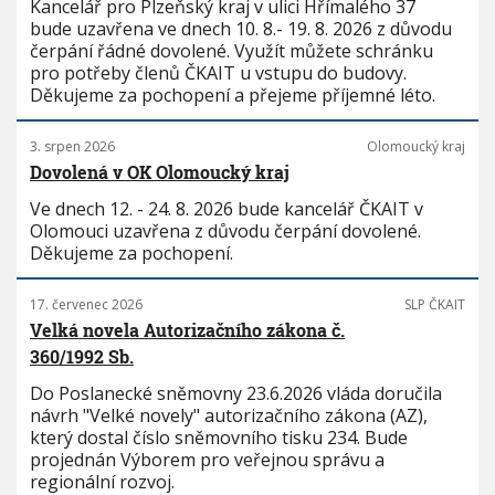
Kancelář pro Plzeňský kraj v ulici Hřímalého 37
bude uzavřena ve dnech 10. 8.- 19. 8. 2026 z důvodu
čerpání řádné dovolené. Využít můžete schránku
pro potřeby členů ČKAIT u vstupu do budovy.
Děkujeme za pochopení a přejeme příjemné léto.
3. srpen 2026
Olomoucký kraj
Dovolená v OK Olomoucký kraj
Ve dnech 12. - 24. 8. 2026 bude kancelář ČKAIT v
Olomouci uzavřena z důvodu čerpání dovolené.
Děkujeme za pochopení.
17. červenec 2026
SLP ČKAIT
Velká novela Autorizačního zákona č.
360/1992 Sb.
Do Poslanecké sněmovny 23.6.2026 vláda doručila
návrh "Velké novely" autorizačního zákona (AZ),
který dostal číslo sněmovního tisku 234. Bude
projednán Výborem pro veřejnou správu a
regionální rozvoj.