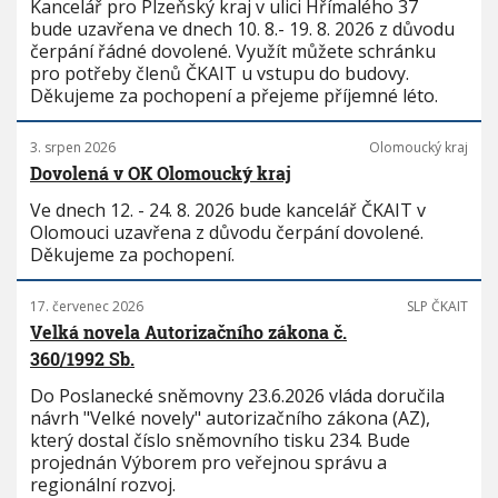
Kancelář pro Plzeňský kraj v ulici Hřímalého 37
bude uzavřena ve dnech 10. 8.- 19. 8. 2026 z důvodu
čerpání řádné dovolené. Využít můžete schránku
pro potřeby členů ČKAIT u vstupu do budovy.
Děkujeme za pochopení a přejeme příjemné léto.
3. srpen 2026
Olomoucký kraj
Dovolená v OK Olomoucký kraj
Ve dnech 12. - 24. 8. 2026 bude kancelář ČKAIT v
Olomouci uzavřena z důvodu čerpání dovolené.
Děkujeme za pochopení.
17. červenec 2026
SLP ČKAIT
Velká novela Autorizačního zákona č.
360/1992 Sb.
Do Poslanecké sněmovny 23.6.2026 vláda doručila
návrh "Velké novely" autorizačního zákona (AZ),
který dostal číslo sněmovního tisku 234. Bude
projednán Výborem pro veřejnou správu a
regionální rozvoj.