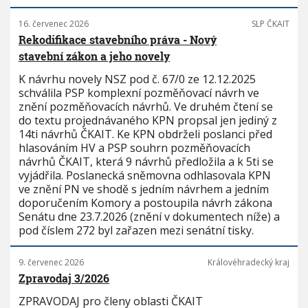
16. červenec 2026
SLP ČKAIT
Rekodifikace stavebního práva - Nový
stavební zákon a jeho novely
K návrhu novely NSZ pod č. 67/0 ze 12.12.2025
schválila PSP komplexní pozměňovací návrh ve
znění pozměňovacích návrhů. Ve druhém čtení se
do textu projednávaného KPN propsal jen jediný z
14ti návrhů ČKAIT. Ke KPN obdrželi poslanci před
hlasováním HV a PSP souhrn pozměňovacích
návrhů ČKAIT, která 9 návrhů předložila a k 5ti se
vyjádřila. Poslanecká sněmovna odhlasovala KPN
ve znění PN ve shodě s jedním návrhem a jedním
doporučením Komory a postoupila návrh zákona
Senátu dne 23.7.2026 (znění v dokumentech níže) a
pod číslem 272 byl zařazen mezi senátní tisky.
9. červenec 2026
Královéhradecký kraj
Zpravodaj 3/2026
ZPRAVODAJ pro členy oblasti ČKAIT