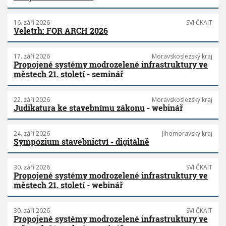
16. září 2026
SVI ČKAIT
Veletrh: FOR ARCH 2026
17. září 2026
Moravskoslezský kraj
Propojené systémy modrozelené infrastruktury ve
městech 21. století
- seminář
22. září 2026
Moravskoslezský kraj
Judikatura ke stavebnímu zákonu
- webinář
24. září 2026
Jihomoravský kraj
Sympozium stavebnictví - digitálně
30. září 2026
SVI ČKAIT
Propojené systémy modrozelené infrastruktury ve
městech 21. století
- webinář
30. září 2026
SVI ČKAIT
Propojené systémy modrozelené infrastruktury ve