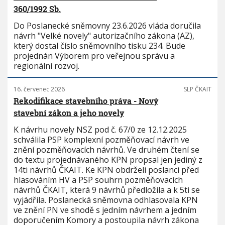
360/1992 Sb.
Do Poslanecké sněmovny 23.6.2026 vláda doručila
návrh "Velké novely" autorizačního zákona (AZ),
který dostal číslo sněmovního tisku 234. Bude
projednán Výborem pro veřejnou správu a
regionální rozvoj.
16. červenec 2026
SLP ČKAIT
Rekodifikace stavebního práva - Nový
stavební zákon a jeho novely
K návrhu novely NSZ pod č. 67/0 ze 12.12.2025
schválila PSP komplexní pozměňovací návrh ve
znění pozměňovacích návrhů. Ve druhém čtení se
do textu projednávaného KPN propsal jen jediný z
14ti návrhů ČKAIT. Ke KPN obdrželi poslanci před
hlasováním HV a PSP souhrn pozměňovacích
návrhů ČKAIT, která 9 návrhů předložila a k 5ti se
vyjádřila. Poslanecká sněmovna odhlasovala KPN
ve znění PN ve shodě s jedním návrhem a jedním
doporučením Komory a postoupila návrh zákona