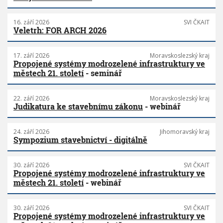
16. září 2026
SVI ČKAIT
Veletrh: FOR ARCH 2026
17. září 2026
Moravskoslezský kraj
Propojené systémy modrozelené infrastruktury ve
městech 21. století
- seminář
22. září 2026
Moravskoslezský kraj
Judikatura ke stavebnímu zákonu
- webinář
24. září 2026
Jihomoravský kraj
Sympozium stavebnictví - digitálně
30. září 2026
SVI ČKAIT
Propojené systémy modrozelené infrastruktury ve
městech 21. století
- webinář
30. září 2026
SVI ČKAIT
Propojené systémy modrozelené infrastruktury ve