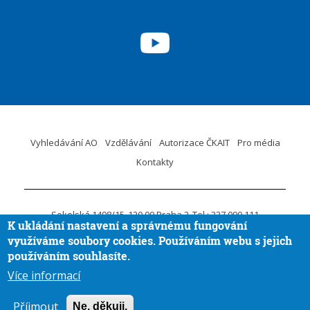
Vyhledávání AO
Vzdělávání
Autorizace ČKAIT
Pro média
Kontakty
Sokolská 1498/15
120 00 Praha 2
Tel.: 227 090 111
K ukládání nastavení a správnému fungování
ID DS:
krvaigt
E-mail.:
ckait@ckait.cz
Ochrana osobních údajů
využíváme soubory cookies. Používáním webu s jejich
Oznámení porušení práva EU
používáním souhlasíte.
Více informací
Vytvořila
Aira GROUP
© ČKAIT 2020 - 2026
Příjmout
Ne, děkuji.