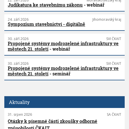
22. září 2026
Moravskoslezský kraj
Judikatura ke stavebnímu zákonu
- webinář
24. září 2026
Jihomoravský kraj
Sympozium stavebnictví - digitálně
30. září 2026
SVI ČKAIT
Propojené systémy modrozelené infrastruktury ve
městech 21. století
- webinář
30. září 2026
SVI ČKAIT
Propojené systémy modrozelené infrastruktury ve
městech 21. století
- seminář
Aktuality
31. srpen 2026
SA ČKAIT
Otázky k písemné části zkoušky odborné
způsobilosti ČKAIT