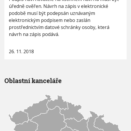
l
úředně ověřen. Návrh na zápis v elektronické
ů
o
podobě musí být podepsán uznávaným
b
elektronickým podpisem nebo zaslán
c
prostřednictvím datové schránky osoby, která
h
o
návrh na zápis podává.
d
n
í
26. 11. 2018
c
h
k
o
r
Oblastní kanceláře
p
o
r
a
c
í