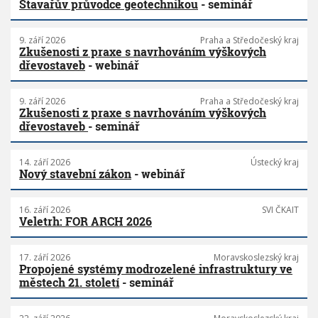
Stavařův průvodce geotechnikou
- seminář
9. září 2026
Praha a Středočeský kraj
Zkušenosti z praxe s navrhováním výškových
dřevostaveb
- webinář
9. září 2026
Praha a Středočeský kraj
Zkušenosti z praxe s navrhováním výškových
dřevostaveb
- seminář
14. září 2026
Ústecký kraj
Nový stavební zákon
- webinář
16. září 2026
SVI ČKAIT
Veletrh: FOR ARCH 2026
17. září 2026
Moravskoslezský kraj
Propojené systémy modrozelené infrastruktury ve
městech 21. století
- seminář