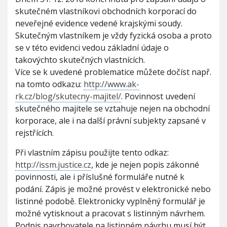
v
V
h
skutečném vlastníkovi obchodních korporací do
I
i
G
u
neveřejné evidence vedené krajskými soudy.
A
d
C
Skutečným vlastníkem je vždy fyzická osoba a proto
e
E
n
se v této evidenci vedou základní údaje o
c
takovýchto skutečných vlastnících.
e
Více se k uvedené problematice můžete dočíst např.
s
k
na tomto odkazu:
http://www.ak-
u
rk.cz/blog/skutecny-majitel/
. Povinnost uvedení
t
skutečného majitele se vztahuje nejen na obchodní
e
korporace, ale i na další právní subjekty zapsané v
č
n
rejstřících.
ý
c
Při vlastním zápisu použijte tento odkaz:
h
http://issm.justice.cz
, kde je nejen popis zákonné
m
povinnosti, ale i příslušné formuláře nutné k
a
podání. Zápis je možné provést v elektronické nebo
j
i
listinné podobě. Elektronicky vyplněný formulář je
t
možné vytisknout a pracovat s listinným návrhem.
e
Podpis navrhovatele na listinném návrhu musí být