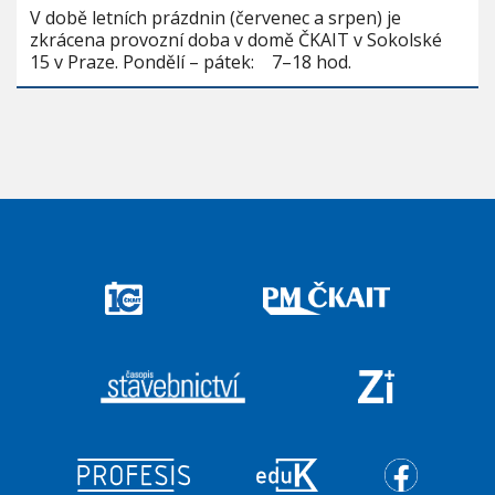
V době letních prázdnin (červenec a srpen) je
zkrácena provozní doba v domě ČKAIT v Sokolské
15 v Praze. Pondělí – pátek: 7–18 hod.