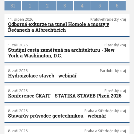
31
1
2
3
4
5
6
11. srpen 2026
Královéhradecký kraj
Odborná exkurze na tunel Homole a mosty v
Řečanech a Albrechticích
1. září 2026
Plzeňský kraj
Studijní cesta zaměřená na architekturu - New
York a Washington, D.C.
8. září 2026
Pardubický kraj
Hydroizolace staveb
- webinář
8. září 2026
Plzeňský kraj
Konference ČKAIT - STATIKA STAVEB Plzeň 2026
8. září 2026
Praha a Středočeský kraj
Stavařův průvodce geotechnikou
- webinář
8. září 2026
Praha a Středočeský kraj