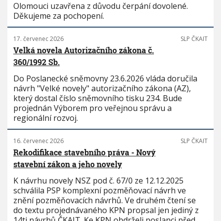
Olomouci uzavřena z důvodu čerpání dovolené.
Děkujeme za pochopení.
17. červenec 2026
SLP ČKAIT
Velká novela Autorizačního zákona č.
360/1992 Sb.
Do Poslanecké sněmovny 23.6.2026 vláda doručila
návrh "Velké novely" autorizačního zákona (AZ),
který dostal číslo sněmovního tisku 234. Bude
projednán Výborem pro veřejnou správu a
regionální rozvoj.
16. červenec 2026
SLP ČKAIT
Rekodifikace stavebního práva - Nový
stavební zákon a jeho novely
K návrhu novely NSZ pod č. 67/0 ze 12.12.2025
schválila PSP komplexní pozměňovací návrh ve
znění pozměňovacích návrhů. Ve druhém čtení se
do textu projednávaného KPN propsal jen jediný z
14ti návrhů ČKAIT. Ke KPN obdrželi poslanci před