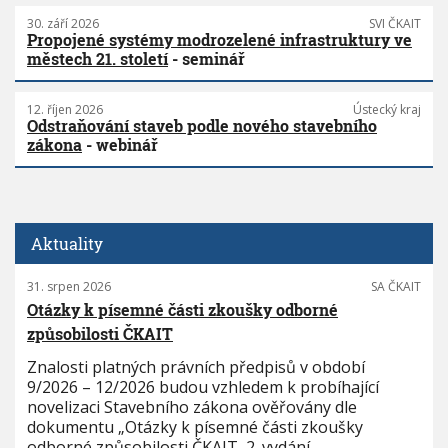
30. září 2026
SVI ČKAIT
Propojené systémy modrozelené infrastruktury ve
městech 21. století
- seminář
12. říjen 2026
Ústecký kraj
Odstraňování staveb podle nového stavebního
zákona
- webinář
Aktuality
31. srpen 2026
SA ČKAIT
Otázky k písemné části zkoušky odborné
způsobilosti ČKAIT
Znalosti platných právních předpisů v období
9/2026 – 12/2026 budou vzhledem k probíhající
novelizaci Stavebního zákona ověřovány dle
dokumentu „Otázky k písemné části zkoušky
odborné způsobilosti ČKAIT, 2. vydání,