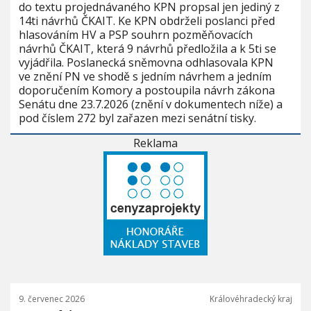
do textu projednávaného KPN propsal jen jediný z
14ti návrhů ČKAIT. Ke KPN obdrželi poslanci před
hlasováním HV a PSP souhrn pozměňovacích
návrhů ČKAIT, která 9 návrhů předložila a k 5ti se
vyjádřila. Poslanecká sněmovna odhlasovala KPN
ve znění PN ve shodě s jedním návrhem a jedním
doporučením Komory a postoupila návrh zákona
Senátu dne 23.7.2026 (znění v dokumentech níže) a
pod číslem 272 byl zařazen mezi senátní tisky.
Reklama
9. červenec 2026
Královéhradecký kraj