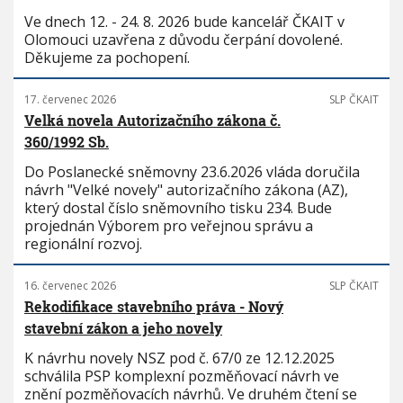
Ve dnech 12. - 24. 8. 2026 bude kancelář ČKAIT v
Olomouci uzavřena z důvodu čerpání dovolené.
Děkujeme za pochopení.
17. červenec 2026
SLP ČKAIT
Velká novela Autorizačního zákona č.
360/1992 Sb.
Do Poslanecké sněmovny 23.6.2026 vláda doručila
návrh "Velké novely" autorizačního zákona (AZ),
který dostal číslo sněmovního tisku 234. Bude
projednán Výborem pro veřejnou správu a
regionální rozvoj.
16. červenec 2026
SLP ČKAIT
Rekodifikace stavebního práva - Nový
stavební zákon a jeho novely
K návrhu novely NSZ pod č. 67/0 ze 12.12.2025
schválila PSP komplexní pozměňovací návrh ve
znění pozměňovacích návrhů. Ve druhém čtení se