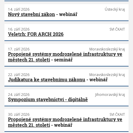
14. září 2026
Ústecký kraj
Nový stavební zákon
- webinář
16. září 2026
SVI ČKAIT
Veletrh: FOR ARCH 2026
17. září 2026
Moravskoslezský kraj
Propojené systémy modrozelené infrastruktury ve
městech 21. století
- seminář
22. září 2026
Moravskoslezský kraj
Judikatura ke stavebnímu zákonu
- webinář
24. září 2026
Jihomoravský kraj
Sympozium stavebnictví - digitálně
30. září 2026
SVI ČKAIT
Propojené systémy modrozelené infrastruktury ve
městech 21. století
- webinář