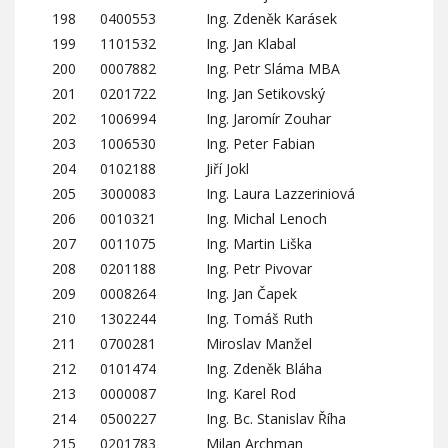
198
0400553
Ing. Zdeněk Karásek
199
1101532
Ing. Jan Klabal
200
0007882
Ing. Petr Sláma MBA
201
0201722
Ing. Jan Setikovský
202
1006994
Ing. Jaromír Zouhar
203
1006530
Ing. Peter Fabian
204
0102188
Jiří Jokl
205
3000083
Ing. Laura Lazzeriniová
206
0010321
Ing. Michal Lenoch
207
0011075
Ing. Martin Liška
208
0201188
Ing. Petr Pivovar
209
0008264
Ing. Jan Čapek
210
1302244
Ing. Tomáš Ruth
211
0700281
Miroslav Manžel
212
0101474
Ing. Zdeněk Bláha
213
0000087
Ing. Karel Rod
214
0500227
Ing. Bc. Stanislav Říha
215
0201783
Milan Archman