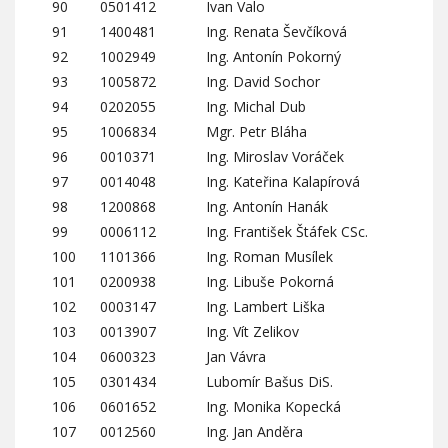
90
0501412
Ivan Valo
91
1400481
Ing. Renata Ševčíková
92
1002949
Ing. Antonín Pokorný
93
1005872
Ing. David Sochor
94
0202055
Ing. Michal Dub
95
1006834
Mgr. Petr Bláha
96
0010371
Ing. Miroslav Voráček
97
0014048
Ing. Kateřina Kalapírová
98
1200868
Ing. Antonín Hanák
99
0006112
Ing. František Štáfek CSc.
100
1101366
Ing. Roman Musílek
101
0200938
Ing. Libuše Pokorná
102
0003147
Ing. Lambert Liška
103
0013907
Ing. Vít Zelikov
104
0600323
Jan Vávra
105
0301434
Lubomír Bašus DiS.
106
0601652
Ing. Monika Kopecká
107
0012560
Ing. Jan Anděra