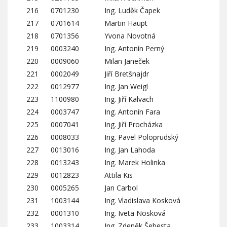
216
0701230
Ing. Luděk Čapek
217
0701614
Martin Haupt
218
0701356
Yvona Novotná
219
0003240
Ing. Antonín Perný
220
0009060
Milan Janeček
221
0002049
Jiří Bretšnajdr
222
0012977
Ing. Jan Weigl
223
1100980
Ing. Jiří Kalvach
224
0003747
Ing. Antonín Fara
225
0007041
Ing. Jiří Procházka
226
0008033
Ing. Pavel Poloprudský
227
0013016
Ing. Jan Lahoda
228
0013243
Ing. Marek Holinka
229
0012823
Attila Kis
230
0005265
Jan Carbol
231
1003144
Ing. Vladislava Kosková
232
0001310
Ing. Iveta Nosková
233
1003314
Ing. Zdeněk Šebesta