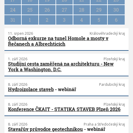
o
n
24
25
26
27
28
29
30
31
1
2
3
4
5
6
11. srpen 2026
Královéhradecký kraj
Odborná exkurze na tunel Homole a mosty v
Řečanech a Albrechticích
1. září 2026
Plzeňský kraj
Studijní cesta zaměřená na architekturu - New
York a Washington, D.C.
8. září 2026
Pardubický kraj
Hydroizolace staveb
- webinář
8. září 2026
Plzeňský kraj
Konference ČKAIT - STATIKA STAVEB Plzeň 2026
8. září 2026
Praha a Středočeský kraj
Stavařův průvodce geotechnikou
- webinář