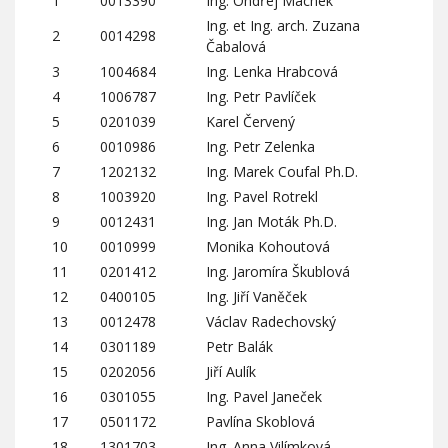
1
0013390
Ing. Ondřej Machek
Ing. et Ing. arch. Zuzana
2
0014298
Čabalová
3
1004684
Ing. Lenka Hrabcová
4
1006787
Ing. Petr Pavlíček
5
0201039
Karel Červený
6
0010986
Ing. Petr Zelenka
7
1202132
Ing. Marek Coufal Ph.D.
8
1003920
Ing. Pavel Rotrekl
9
0012431
Ing. Jan Moták Ph.D.
10
0010999
Monika Kohoutová
11
0201412
Ing. Jaromíra Škublová
12
0400105
Ing. Jiří Vaněček
13
0012478
Václav Radechovský
14
0301189
Petr Balák
15
0202056
Jiří Aulík
16
0301055
Ing. Pavel Janeček
17
0501172
Pavlína Skoblová
18
1301703
Ing. Anna Vilímková