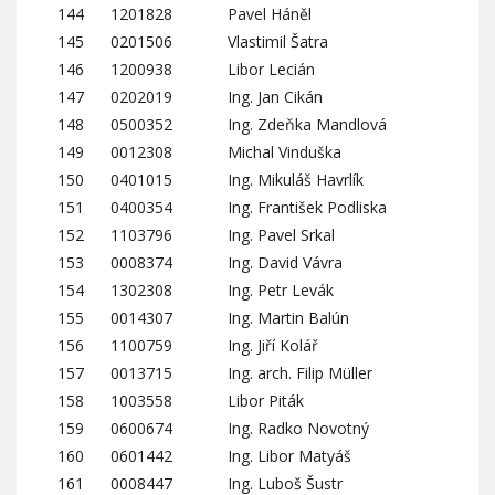
144
1201828
Pavel Háněl
145
0201506
Vlastimil Šatra
146
1200938
Libor Lecián
147
0202019
Ing. Jan Cikán
148
0500352
Ing. Zdeňka Mandlová
149
0012308
Michal Vinduška
150
0401015
Ing. Mikuláš Havrlík
151
0400354
Ing. František Podliska
152
1103796
Ing. Pavel Srkal
153
0008374
Ing. David Vávra
154
1302308
Ing. Petr Levák
155
0014307
Ing. Martin Balún
156
1100759
Ing. Jiří Kolář
157
0013715
Ing. arch. Filip Müller
158
1003558
Libor Piták
159
0600674
Ing. Radko Novotný
160
0601442
Ing. Libor Matyáš
161
0008447
Ing. Luboš Šustr