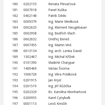
180
0202153
Renata Plevačová
181
0007018
Pavel Kuška
182
0402148
Patrik Dědic
183
0009379
Ing. Marie Medková
184
0002625
Ing. Klement Neugebauer
185
0002958
Ing. Bedřich Vlach
186
0602632
Ondřej Beneš
187
0007455
Ing. Martin Vinš
188
0013134
Ing. arch. Lenka David
189
1302467
Ing. Michal Křížek
190
0101390
Vladimír Charypar
191
1400469
Václav Švoma
192
1006726
Ing. Věra Poláková
193
0201915
Jan Krysl
194
0201519
Ing. Jiří Růžička
195
0202329
Bc. Karolína Monhartová
196
0200955
Karel Cynybulk
197
0001113
Leoš Krejčín