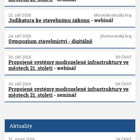
22. září 2026
Moravskoslezský kraj
Judikatura ke stavebnímu zákonu
- webinář
24. září 2026
Jihomoravský kraj
Sympozium stavebnictví - digitálně
30. září 2026
SVI ČKAIT
Propojené systémy modrozelené infrastruktury ve
městech 21. století
- webinář
30. září 2026
SVI ČKAIT
Propojené systémy modrozelené infrastruktury ve
městech 21. století
- seminář
Aktuality
31. srpen 2026
SA ČKAIT