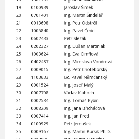
19
0100939
Jaroslav Šimek
20
0701401
Ing. Martin Šindelář
21
0013698
Ing. Petr Odstrčil
22
1005840
Ing. Pavel Ćmiel
23
0602433
Petr Slezák
24
0202327
Ing. Dušan Martiniak
25
1003624
Ing. Eva Cimflová
26
0402437
Ing. Miroslava Vondrová
27
0009015
Ing. Petr Chotěborský
28
1103633
Bc. Pavel Němčanský
29
0001524
Ing. Josef Malý
30
0007708
Václav Klaboch
31
0002534
Ing. Tomáš Rybín
32
0008209
Ing. Jana Břicháčová
33
0007414
Ing. Jan Pretl
34
0100929
Petr Jeroušek
35
0009167
Ing. Martin Bursík Ph.D.