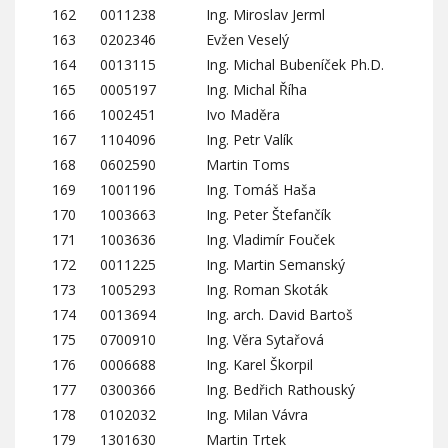
162
0011238
Ing. Miroslav Jerml
163
0202346
Evžen Veselý
164
0013115
Ing. Michal Bubeníček Ph.D.
165
0005197
Ing. Michal Říha
166
1002451
Ivo Maděra
167
1104096
Ing. Petr Valík
168
0602590
Martin Toms
169
1001196
Ing. Tomáš Haša
170
1003663
Ing. Peter Štefančík
171
1003636
Ing. Vladimír Fouček
172
0011225
Ing. Martin Semanský
173
1005293
Ing. Roman Skoták
174
0013694
Ing. arch. David Bartoš
175
0700910
Ing. Věra Sytařová
176
0006688
Ing. Karel Škorpil
177
0300366
Ing. Bedřich Rathouský
178
0102032
Ing. Milan Vávra
179
1301630
Martin Trtek