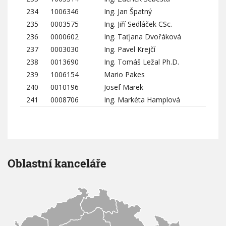
234
1006346
Ing. Jan Špatný
235
0003575
Ing. Jiří Sedláček CSc.
236
0000602
Ing. Taťjana Dvořáková
237
0003030
Ing. Pavel Krejčí
238
0013690
Ing. Tomáš Ležal Ph.D.
239
1006154
Mario Pakes
240
0010196
Josef Marek
241
0008706
Ing. Markéta Hamplová
Oblastní kanceláře