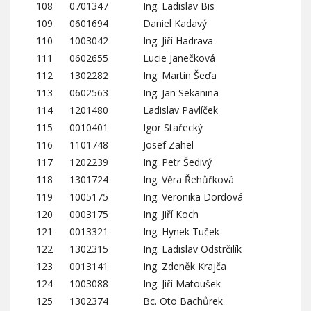
108
0701347
Ing. Ladislav Bis
109
0601694
Daniel Kadavý
110
1003042
Ing. Jiří Hadrava
111
0602655
Lucie Janečková
112
1302282
Ing. Martin Šeďa
113
0602563
Ing. Jan Sekanina
114
1201480
Ladislav Pavlíček
115
0010401
Igor Stařecký
116
1101748
Josef Zahel
117
1202239
Ing. Petr Šedivý
118
1301724
Ing. Věra Řehůřková
119
1005175
Ing. Veronika Dordová
120
0003175
Ing. Jiří Koch
121
0013321
Ing. Hynek Tuček
122
1302315
Ing. Ladislav Odstrčilík
123
0013141
Ing. Zdeněk Krajča
124
1003088
Ing. Jiří Matoušek
125
1302374
Bc. Oto Bachůrek