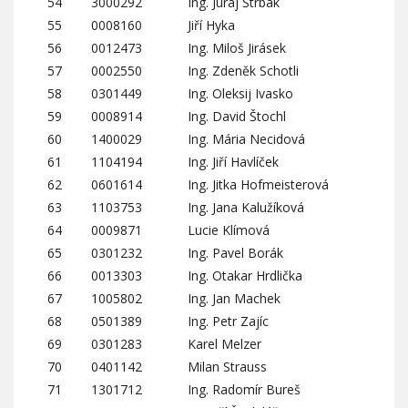
54
3000292
Ing. Juraj Štrbák
55
0008160
Jiří Hyka
56
0012473
Ing. Miloš Jirásek
57
0002550
Ing. Zdeněk Schotli
58
0301449
Ing. Oleksij Ivasko
59
0008914
Ing. David Štochl
60
1400029
Ing. Mária Necidová
61
1104194
Ing. Jiří Havlíček
62
0601614
Ing. Jitka Hofmeisterová
63
1103753
Ing. Jana Kalužíková
64
0009871
Lucie Klímová
65
0301232
Ing. Pavel Borák
66
0013303
Ing. Otakar Hrdlička
67
1005802
Ing. Jan Machek
68
0501389
Ing. Petr Zajíc
69
0301283
Karel Melzer
70
0401142
Milan Strauss
71
1301712
Ing. Radomír Bureš