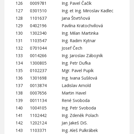
126
0009781
Ing. Pavel Čačík
127
0301510
Ing. et Ing. Miroslav Kadlec
128
1101637
Jana Štvrtňová
129
0402196
Pavlína Kratochvílová
130
1302340
Ing. Milan Martinka
131
1103547
Ing. Radim Kytnar
132
0701044
Josef Čech
133
0014266
Ing. Jaroslav Zábojník
134
1300805
Ing. Petr Dufka
135
0102237
Mgr. Pavel Pupík
136
1301698
Ing. Ivana Sušilová
137
0013874
Ladislav Arnold
138
0007656
Martin Havel
139
0011134
René Svoboda
140
1004105
Ing. Petr Svoboda
141
1102442
Ing. Zdeněk Polach
142
1202124
Jan Jakeš DiS.
143
1103371
Ing. Aleš Pulkrábek