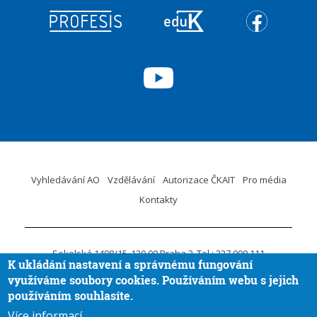
Vyhledávání AO
Vzdělávání
Autorizace ČKAIT
Pro média
Kontakty
Sokolská 1498/15
120 00 Praha 2
Tel.: 227 090 111
K ukládání nastavení a správnému fungování
ID DS:
krvaigt
E-mail.:
ckait@ckait.cz
Ochrana osobních údajů
využíváme soubory cookies. Používáním webu s jejich
Oznámení porušení práva EU
používáním souhlasíte.
Více informací