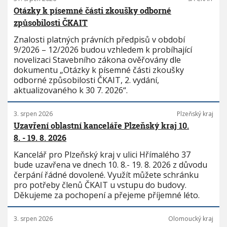
Otázky k písemné části zkoušky odborné
způsobilosti ČKAIT
Znalosti platných právních předpisů v období
9/2026 – 12/2026 budou vzhledem k probíhající
novelizaci Stavebního zákona ověřovány dle
dokumentu „Otázky k písemné části zkoušky
odborné způsobilosti ČKAIT, 2. vydání,
aktualizovaného k 30 7. 2026“.
3. srpen 2026
Plzeňský kraj
Uzavření oblastní kanceláře Plzeňský kraj 10.
8. - 19. 8. 2026
Kancelář pro Plzeňský kraj v ulici Hřímalého 37
bude uzavřena ve dnech 10. 8.- 19. 8. 2026 z důvodu
čerpání řádné dovolené. Využít můžete schránku
pro potřeby členů ČKAIT u vstupu do budovy.
Děkujeme za pochopení a přejeme příjemné léto.
3. srpen 2026
Olomoucký kraj