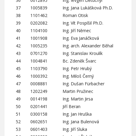
36
0012895
Ing. Ievgen Lietuchyi
37
1005839
Ing. Jana Lukášková Ph.D.
38
1101462
Roman Otisk
39
0202082
Ing. Vít Pospíšil Ph.D.
40
1104100
Ing. Jiří Němec
41
1001908
Ing. Eva Janáčková
42
1005235
Ing. arch. Alexander Běhal
43
0701270
Ing. Stanislav Kroulík
44
1004841
Bc. Zdeněk Švarc
45
1103790
Ing. Petr Hrubý
46
1000392
Ing. Miloš Černý
47
0008881
Ing. Dušan Fürbacher
48
1202249
Martin Pružinec
49
0014198
Ing. Martin Jirsa
50
0201441
Jiří Beran
51
0300158
Ing. Jan Hruška
52
0602651
Ing. Jana Bulenová
53
0601403
Ing. Jiří Sluka