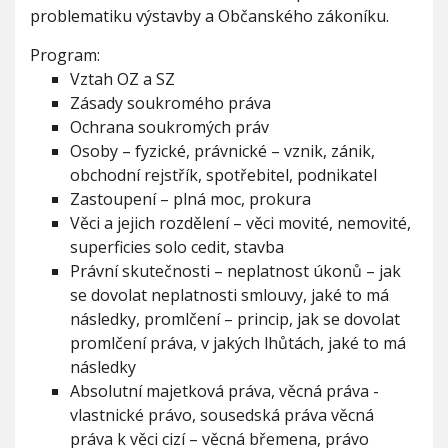
a
V
problematiku výstavby a Občanského zákoníku.
h
n
I
G
u
s
A
Program:
C
k
E
Vztah OZ a SZ
ý
z
Zásady soukromého práva
á
Ochrana soukromých práv
k
Osoby – fyzické, právnické – vznik, zánik,
o
obchodní rejstřík, spotřebitel, podnikatel
n
í
Zastoupení – plná moc, prokura
k
Věci a jejich rozdělení – věci movité, nemovité,
s
superficies solo cedit, stavba
v
Právní skutečnosti – neplatnost úkonů – jak
a
z
se dovolat neplatnosti smlouvy, jaké to má
b
následky, promlčení – princip, jak se dovolat
o
promlčení práva, v jakých lhůtách, jaké to má
u
následky
n
a
Absolutní majetková práva, věcná práva -
v
vlastnické právo, sousedská práva věcná
ý
práva k věci cizí – věcná břemena, právo
s