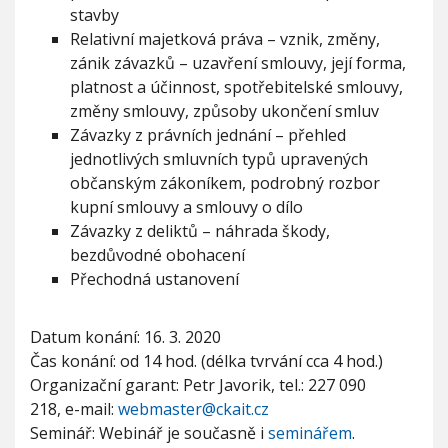
t
stavby
a
Relativní majetková práva – vznik, změny,
v
zánik závazků – uzavření smlouvy, její forma,
b
platnost a účinnost, spotřebitelské smlouvy,
u
-
změny smlouvy, způsoby ukončení smluv
w
Závazky z právních jednání – přehled
e
jednotlivých smluvních typů upravených
b
občanským zákoníkem, podrobný rozbor
i
n
kupní smlouvy a smlouvy o dílo
á
Závazky z deliktů – náhrada škody,
ř
bezdůvodné obohacení
Přechodná ustanovení
Datum konání: 16. 3. 2020
Čas konání: od 14 hod. (délka tvrvání cca 4 hod.)
Organizační garant: Petr Javorik, tel.: 227 090
218, e-mail:
webmaster@ckait.cz
Seminář: Webinář je současně i
seminářem
.