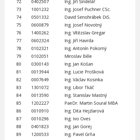
72
0402507
Ing. Jiří Šindelář
73
1001232
Ing. Josef Puchner CSc.
74
0501332
David Senohrábek DiS.
75
0600879
Ing. Josef Novotný
76
1400262
Ing. Vítězslav Gregar
77
0602324
Ing. Jiří Havrda
78
0102321
Ing. Antonín Pokorný
79
0102051
Miroslav Běle
80
0300143
Ing. Jan Košan
81
0013944
Ing. Lucie Prošková
82
0007649
Ing. Václav Kosinka
83
1301072
Ing. Libor Tkáč
84
0013590
Ing. Stanislav Mastný
85
1202227
PaeDr. Martin Soural MBA
86
0010910
Ing. Dita Hejzlarová
87
0010296
Ing. Ivo Oves
88
0401823
Ing. Jan Gorej
89
1200533
Ing. Pavel Grňa