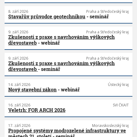
8. září 2026
Praha a Středočeský kraj
Stavařův průvodce geotechnikou
- seminář
9. září 2026
Praha a Středočeský kraj
Zkušenosti z praxe s navrhováním výškových
dřevostaveb
- webinář
9. září 2026
Praha a Středočeský kraj
Zkušenosti z praxe s navrhováním výškových
dřevostaveb
- seminář
14. září 2026
Ústecký kraj
Nový stavební zákon
- webinář
16. září 2026
SVI ČKAIT
Veletrh: FOR ARCH 2026
17. září 2026
Moravskoslezský kraj
Propojené systémy modrozelené infrastruktury ve
městech 21. století
- seminář