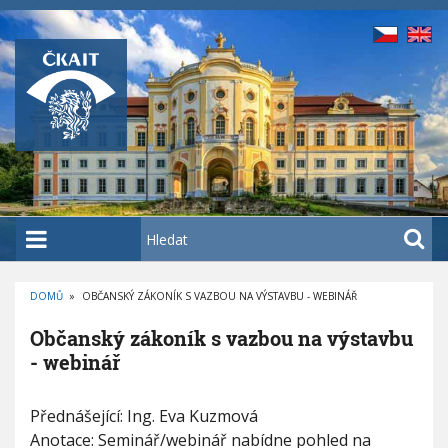
P
ř
e
j
í
t
k
h
l
a
H
v
l
n
e
í
DOMŮ
»
OBČANSKÝ ZÁKONÍK S VAZBOU NA VÝSTAVBU - WEBINÁŘ
d
D
m
a
R
Občanský zákoník s vazbou na výstavbu
O
u
t
B
- webinář
E
o
Č
K
b
O
O
V
Přednášející: Ing. Eva Kuzmová
b
s
Á
č
N
Anotace: Seminář/webinář nabídne pohled na
a
A