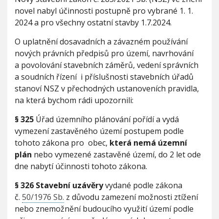
ř
V
h
novel nabyl účinnosti postupně pro vybrané 1. 1.
I
e
G
u
2024 a pro všechny ostatní stavby 1.7.2024.
A
c
C
h
E
O uplatnění dosavadních a závazném používání
o
d
nových právních předpisů pro území, navrhování
n
a povolování stavebních záměrů, vedení správních
á
a soudních řízení i příslušnosti stavebních úřadů
u
stanoví NSZ v přechodných ustanoveních pravidla,
s
t
na která bychom rádi upozornili:
a
n
§ 325
Úřad územního plánování pořídí a vydá
o
vymezení zastavěného území postupem podle
v
tohoto zákona pro obec,
která nemá územní
e
plán
nebo vymezené zastavěné území, do 2 let ode
n
í
dne nabytí účinnosti tohoto zákona.
k
a
§ 326 Stavební uzávěry
vydané podle zákona
p
č.
50/1976 Sb.
z důvodu zamezení možnosti ztížení
l
nebo znemožnění budoucího využití území podle
i