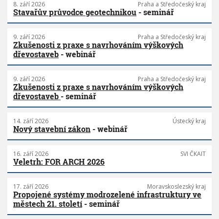
8. září 2026
Praha a Středočeský kraj
Stavařův průvodce geotechnikou
- seminář
9. září 2026
Praha a Středočeský kraj
Zkušenosti z praxe s navrhováním výškových
dřevostaveb
- webinář
9. září 2026
Praha a Středočeský kraj
Zkušenosti z praxe s navrhováním výškových
dřevostaveb
- seminář
14. září 2026
Ústecký kraj
Nový stavební zákon
- webinář
16. září 2026
SVI ČKAIT
Veletrh: FOR ARCH 2026
17. září 2026
Moravskoslezský kraj
Propojené systémy modrozelené infrastruktury ve
městech 21. století
- seminář