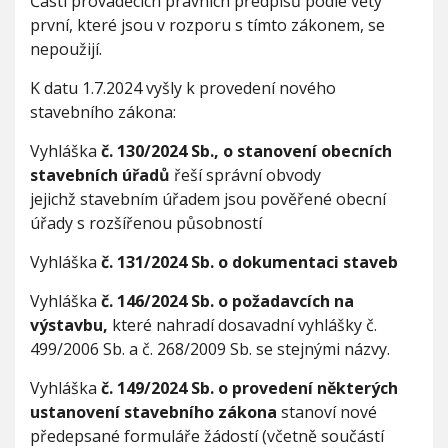
Části prováděcích právních předpisů podle věty
první, které jsou v rozporu s tímto zákonem, se
nepoužijí.
K datu 1.7.2024 vyšly k provedení nového
stavebního zákona:
Vyhláška
č. 130/2024 Sb., o stanovení obecních
stavebních úřadů
řeší správní obvody
jejichž stavebním úřadem jsou pověřené obecní
úřady s rozšířenou působností
Vyhláška
č. 131/2024 Sb. o dokumentaci staveb
Vyhláška
č. 146/2024 Sb. o požadavcích na
výstavbu,
které nahradí dosavadní vyhlášky č.
499/2006 Sb. a č. 268/2009 Sb. se stejnými názvy.
Vyhláška
č. 149/2024 Sb. o provedení některých
ustanovení stavebního zákona
stanoví nové
předepsané formuláře žádostí (včetně součástí