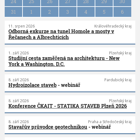
n
24
25
26
27
28
29
30
31
1
2
3
4
5
6
11. srpen 2026
Královéhradecký kraj
Odborná exkurze na tunel Homole a mosty v
Řečanech a Albrechticích
1. září 2026
Plzeňský kraj
Studijní cesta zaměřená na architekturu - New
York a Washington, D.C.
8. září 2026
Pardubický kraj
Hydroizolace staveb
- webinář
8. září 2026
Plzeňský kraj
Konference ČKAIT - STATIKA STAVEB Plzeň 2026
8. září 2026
Praha a Středočeský kraj
Stavařův průvodce geotechnikou
- webinář