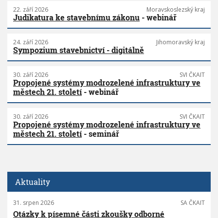
22. září 2026
Moravskoslezský kraj
Judikatura ke stavebnímu zákonu
- webinář
24. září 2026
Jihomoravský kraj
Sympozium stavebnictví - digitálně
30. září 2026
SVI ČKAIT
Propojené systémy modrozelené infrastruktury ve
městech 21. století
- webinář
30. září 2026
SVI ČKAIT
Propojené systémy modrozelené infrastruktury ve
městech 21. století
- seminář
Aktuality
31. srpen 2026
SA ČKAIT
Otázky k písemné části zkoušky odborné