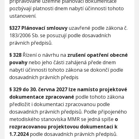
k
připravované územně plánovací dokumentace
a
pozbývají platnosti dnem nabytí účinnosti tohoto
c
ustanovení.
i
n
§327 Plánovací smlouvy
uzavřené podle zákona č.
o
183/2006 Sb. se posuzují podle dosavadních
v
é
právních předpisů.
h
o
§ 328
Řízení o návrhu na
zrušení opatření obecné
s
povahy
nebo jeho části zahájená přede dnem
t
nabytí účinnosti tohoto zákona se dokončí podle
a
dosavadních právních předpis
v
e
b
§ 329 do 30. června 2027 lze namísto projektové
n
dokumentace zpracované
podle tohoto zákona
í
předložit i dokumentaci zpracovanou podle
h
dosavadních právních předpisů. Podle připojeného
o
z
metodiského stanoviska MMR se jedná spíše
o
á
rozpracovanou projektovou dokumentaci k
k
1.7.2024
podle dosavadních právních předpisů.
o