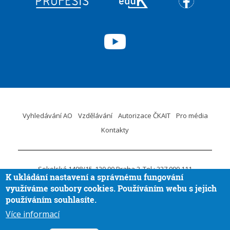
Vyhledávání AO
Vzdělávání
Autorizace ČKAIT
Pro média
Kontakty
Sokolská 1498/15
120 00 Praha 2
Tel.: 227 090 111
K ukládání nastavení a správnému fungování
ID DS:
krvaigt
E-mail.:
ckait@ckait.cz
Ochrana osobních údajů
využíváme soubory cookies. Používáním webu s jejich
Oznámení porušení práva EU
používáním souhlasíte.
Více informací
Vytvořila
Aira GROUP
© ČKAIT 2020 - 2026