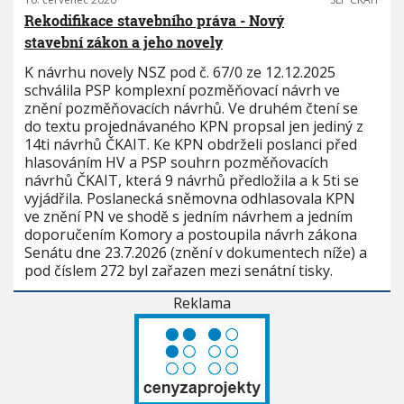
Rekodifikace stavebního práva - Nový
stavební zákon a jeho novely
K návrhu novely NSZ pod č. 67/0 ze 12.12.2025
schválila PSP komplexní pozměňovací návrh ve
znění pozměňovacích návrhů. Ve druhém čtení se
do textu projednávaného KPN propsal jen jediný z
14ti návrhů ČKAIT. Ke KPN obdrželi poslanci před
hlasováním HV a PSP souhrn pozměňovacích
návrhů ČKAIT, která 9 návrhů předložila a k 5ti se
vyjádřila. Poslanecká sněmovna odhlasovala KPN
ve znění PN ve shodě s jedním návrhem a jedním
doporučením Komory a postoupila návrh zákona
Senátu dne 23.7.2026 (znění v dokumentech níže) a
pod číslem 272 byl zařazen mezi senátní tisky.
Reklama