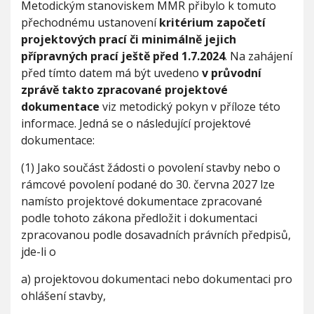
Metodickým stanoviskem MMR přibylo k tomuto
n
a
přechodnému ustanovení
kritérium započetí
č
projektových prací či minimálně jejich
.
přípravných prací ještě před 1.7.2024
. Na zahájení
2
před tímto datem má být uvedeno
v průvodní
8
3
zprávě takto zpracované projektové
/
dokumentace
viz metodický pokyn v příloze této
2
informace. Jedná se o následující projektové
0
dokumentace:
2
1
S
(1) Jako součást žádosti o povolení stavby nebo o
b
rámcové povolení podané do 30. června 2027 lze
.
namísto projektové dokumentace zpracované
podle tohoto zákona předložit i dokumentaci
zpracovanou podle dosavadních právních předpisů,
jde-li o
a) projektovou dokumentaci nebo dokumentaci pro
ohlášení stavby,