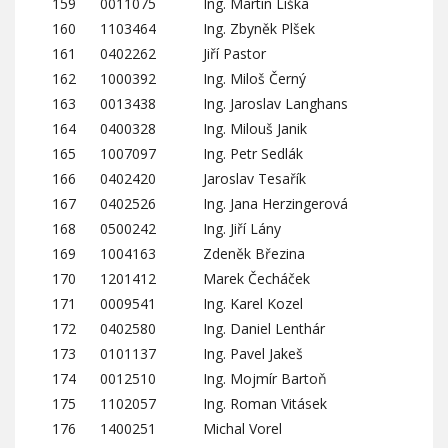
159
0011075
Ing. Martin Liška
160
1103464
Ing. Zbyněk Plšek
161
0402262
Jiří Pastor
162
1000392
Ing. Miloš Černý
163
0013438
Ing. Jaroslav Langhans
164
0400328
Ing. Milouš Janik
165
1007097
Ing. Petr Sedlák
166
0402420
Jaroslav Tesařík
167
0402526
Ing. Jana Herzingerová
168
0500242
Ing. Jiří Lány
169
1004163
Zdeněk Březina
170
1201412
Marek Čecháček
171
0009541
Ing. Karel Kozel
172
0402580
Ing. Daniel Lenthár
173
0101137
Ing. Pavel Jakeš
174
0012510
Ing. Mojmír Bartoň
175
1102057
Ing. Roman Vitásek
176
1400251
Michal Vorel