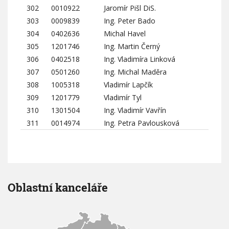
302
0010922
Jaromír Pišl DiS.
303
0009839
Ing. Peter Bado
304
0402636
Michal Havel
305
1201746
Ing. Martin Černý
306
0402518
Ing. Vladimíra Linková
307
0501260
Ing. Michal Maděra
308
1005318
Vladimír Lapčík
309
1201779
Vladimír Tyl
310
1301504
Ing. Vladimír Vavřín
311
0014974
Ing. Petra Pavlousková
Oblastní kanceláře