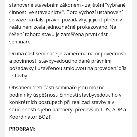
v
V
stanovené stavebním zákonem - zajištění "vybrané
h
b
I
G
činnosti ve stavebnictví". Toto výchozí ustanovení
u
y
A
C
v
se váže na další právní požadavky, jejichž plnění v
E
e
reálu není zcela jednoznačně prokazováno. Na
d
řešení tohoto stavu je zaměřena první část
o
semináře.
u
c
Druhá část semináře je zaměřena na odpovědnosti
í
-
a povinnosti stavbyvedoucího dané právními
o
požadavky i uzavřenou smlouvou na provedení díla
d
- stavby.
b
o
Obsahem třetí části semináře jsou možné
r
podmínky úspěšnosti činnosti stavbyvedoucího v
n
é
konkrétních postupech při realizaci stavby a v
v
součinnosti s jeho partnery, především TDS, ADP a
e
Koordinátor BOZP.
d
e
PROGRAM:
n
í