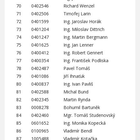
70
0402546
Richard Wenzel
71
0402506
Timofej Larin
72
0401599
Ing. Jaroslav Horák
73
0401204
Ing. Miloslav Dittrich
74
0401247
Ing. Martin Bergmann
75
0401625
Ing. Jan Lenner
76
0400412
Ing. Robert Gennert
77
0400354
Ing. František Podliska
78
0402487
Pavel Tomáš
79
0401086
Jiří Ihnaťuk
80
0400837
Ing. Ivan Pavliš
81
0402588
Michal Bund
82
0402345
Martin Rynda
83
0008278
Bohumil Bartuněk
84
0402460
Mgr. Tomáš Studenovský
85
0601652
Ing. Monika Kopecká
86
0100965
Vladimír Bendl
87
1005488
Vladimír Kotačka