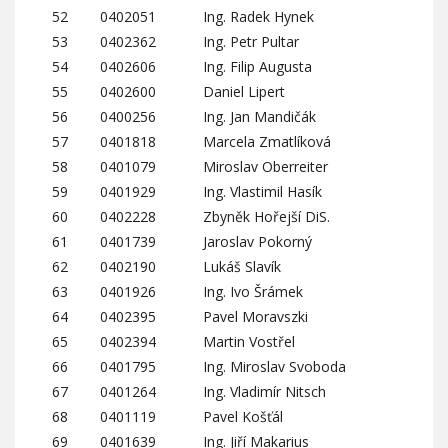
52
0402051
Ing. Radek Hynek
53
0402362
Ing. Petr Pultar
54
0402606
Ing. Filip Augusta
55
0402600
Daniel Lipert
56
0400256
Ing. Jan Mandičák
57
0401818
Marcela Zmatlíková
58
0401079
Miroslav Oberreiter
59
0401929
Ing. Vlastimil Hasík
60
0402228
Zbyněk Hořejší DiS.
61
0401739
Jaroslav Pokorný
62
0402190
Lukáš Slavík
63
0401926
Ing. Ivo Šrámek
64
0402395
Pavel Moravszki
65
0402394
Martin Vostřel
66
0401795
Ing. Miroslav Svoboda
67
0401264
Ing. Vladimír Nitsch
68
0401119
Pavel Košťál
69
0401639
Ing. Jiří Makarius