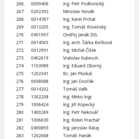
266
0009406
Ing. Petr Podkonický
267
0202392
Miroslav Novák
268
0014787
Ing. Karel Prchal
269
0013205
Ing. Tomáš Rovenský
270
0401997
Ondřej Janák DiS.
271
0014565
Ing. arch. Šárka Bečková
272
0012991
Ing. Michal Čížek
273
0402619
Vratislav Kubesch
274
1103989
Ing. Eduard Oborný
275
1202341
Bc. Jan Pluskal
276
0008088
Ing. Jan Dvořák
277
0014202
Tomáš Valík
278
1302208
Ing. Mirko Ingr
279
1006424
Ing. Jiří Kopecký
280
1400269
Ing. Petr Nekovář
281
1006630
Ing. Robin Prachař
282
0400893
Ing. Jaroslav Rataj
283
1202068
Tomáš Hanák