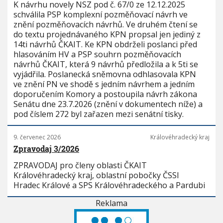
K návrhu novely NSZ pod č. 67/0 ze 12.12.2025
schválila PSP komplexní pozměňovací návrh ve
znění pozměňovacích návrhů. Ve druhém čtení se
do textu projednávaného KPN propsal jen jediný z
14ti návrhů ČKAIT. Ke KPN obdrželi poslanci před
hlasováním HV a PSP souhrn pozměňovacích
návrhů ČKAIT, která 9 návrhů předložila a k 5ti se
vyjádřila. Poslanecká sněmovna odhlasovala KPN
ve znění PN ve shodě s jedním návrhem a jedním
doporučením Komory a postoupila návrh zákona
Senátu dne 23.7.2026 (znění v dokumentech níže) a
pod číslem 272 byl zařazen mezi senátní tisky.
9. červenec 2026
Královéhradecký kraj
Zpravodaj 3/2026
ZPRAVODAJ pro členy oblasti ČKAIT
Královéhradecký kraj, oblastní pobočky ČSSI
Hradec Králové a SPS Královéhradeckého a Pardubi
Reklama