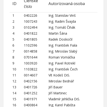
Členské
ID
Autorizovaná osoba
číslo
1
0402226
Ing. Stanislav Vinš
2
1007243
Ing. Radim Švajda
3
0102494
Ing. Tomáš Čihák
4
0401822
Martin Šána
5
0401805
Radek Doskočil
6
1102596
Ing. František Fiala
7
0014858
Ing. Miroslav Slabý
8
0701644
Roman Vomáčka
9
1003920
Ing. Pavel Rotrekl
10
1103822
Ing. František Čech
11
0014607
Vít Kodeš DiS.
12
0402156
Miroslav Bednář
13
0401726
Jiří Bauer
14
0401252
Jiří Martinec
15
0401971
Vladimír Jehlička DiS.
16
0400864
Ing. Karel Pabišta