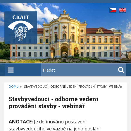
P
ř
e
j
í
t
k
h
l
a
H
v
l
n
e
í
DOMŮ
»
STAVBYVEDOUCÍ - ODBORNÉ VEDENÍ PROVÁDĚNÍ STAVBY - WEBINÁŘ
d
D
m
a
R
Stavbyvedoucí - odborné vedení
O
u
t
B
provádění stavby - webinář
E
o
Č
K
b
S
O
V
ANOTACE:
Je definováno postavení
t
s
Á
a
N
stavbyvedoucího ve vazbě na jeho poslání
a
A