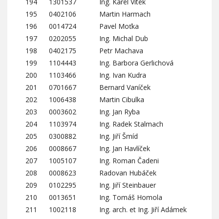
194
1301537
Ing. Karel Vítek
195
0402106
Martin Harmach
196
0014724
Pavel Moťka
197
0202055
Ing. Michal Dub
198
0402175
Petr Machava
199
1104443
Ing. Barbora Gerlichová
200
1103466
Ing. Ivan Kudra
201
0701667
Bernard Vaníček
202
1006438
Martin Cibulka
203
0003602
Ing. Jan Ryba
204
1103974
Ing. Radek Stalmach
205
0300882
Ing. Jiří Šmíd
206
0008667
Ing. Jan Havlíček
207
1005107
Ing. Roman Čadeni
208
0008623
Radovan Hubáček
209
0102295
Ing. Jiří Steinbauer
210
0013651
Ing. Tomáš Homola
211
1002118
Ing. arch. et Ing. Jiří Adámek