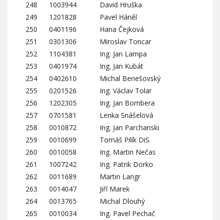
248
1003944
David Hruška
249
1201828
Pavel Háněl
250
0401196
Hana Čejková
251
0301306
Miroslav Toncar
252
1104381
Ing. Jan Lampa
253
0401974
Ing. Jan Kubát
254
0402610
Michal Benešovský
255
0201526
Ing. Václav Tolar
256
1202305
Ing. Jan Bombera
257
0701581
Lenka Snášelová
258
0010872
Ing. Jan Parchanski
259
0010699
Tomáš Pilík DiS.
260
0010058
Ing. Martin Nečas
261
1007242
Ing. Patrik Dorko
262
0011689
Martin Langr
263
0014047
Jiří Marek
264
0013765
Michal Dlouhý
265
0010034
Ing. Pavel Pechač