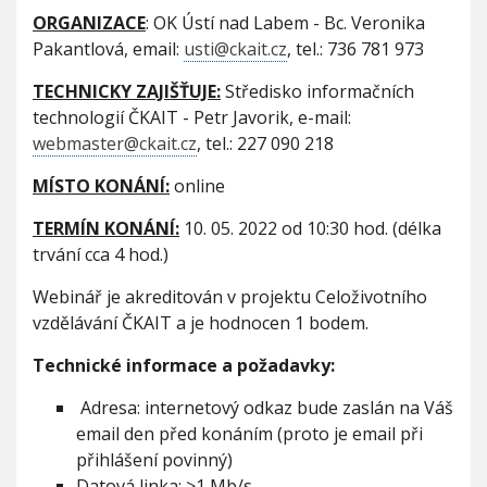
ORGANIZACE
: OK Ústí nad Labem - Bc. Veronika
Pakantlová, email:
usti@ckait.cz
, tel.: 736 781 973
TECHNICKY ZAJIŠŤUJE:
Středisko informačních
technologií ČKAIT - Petr Javorik, e-mail:
webmaster@ckait.cz
, tel.: 227 090 218
MÍSTO KONÁNÍ:
online
TERMÍN KONÁNÍ:
10. 05. 2022 od 10:30 hod. (délka
trvání cca 4 hod.)
Webinář je akreditován v projektu Celoživotního
vzdělávání ČKAIT a je hodnocen 1 bodem.
Technické informace a požadavky:
Adresa: internetový odkaz bude zaslán na Váš
email den před konáním (proto je email při
přihlášení povinný)
Datová linka: >1 Mb/s