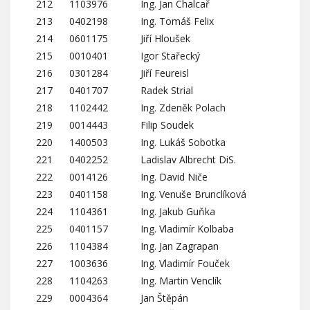
212
1103976
Ing. Jan Chalcař
213
0402198
Ing. Tomáš Felix
214
0601175
Jiří Hloušek
215
0010401
Igor Stařecký
216
0301284
Jiří Feureisl
217
0401707
Radek Strial
218
1102442
Ing. Zdeněk Polach
219
0014443
Filip Soudek
220
1400503
Ing. Lukáš Sobotka
221
0402252
Ladislav Albrecht DiS.
222
0014126
Ing. David Niče
223
0401158
Ing. Venuše Brunclíková
224
1104361
Ing. Jakub Guňka
225
0401157
Ing. Vladimír Kolbaba
226
1104384
Ing. Jan Zagrapan
227
1003636
Ing. Vladimír Fouček
228
1104263
Ing. Martin Venclík
229
0004364
Jan Štěpán