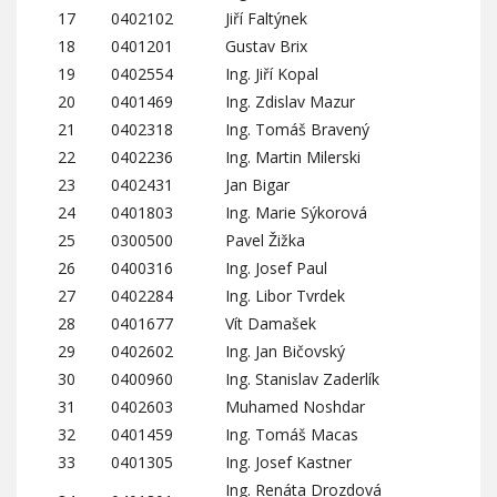
17
0402102
Jiří Faltýnek
18
0401201
Gustav Brix
19
0402554
Ing. Jiří Kopal
20
0401469
Ing. Zdislav Mazur
21
0402318
Ing. Tomáš Bravený
22
0402236
Ing. Martin Milerski
23
0402431
Jan Bigar
24
0401803
Ing. Marie Sýkorová
25
0300500
Pavel Žižka
26
0400316
Ing. Josef Paul
27
0402284
Ing. Libor Tvrdek
28
0401677
Vít Damašek
29
0402602
Ing. Jan Bičovský
30
0400960
Ing. Stanislav Zaderlík
31
0402603
Muhamed Noshdar
32
0401459
Ing. Tomáš Macas
33
0401305
Ing. Josef Kastner
Ing. Renáta Drozdová