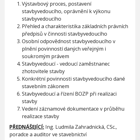
Výstavbový proces, postavení
p
r
stavbyvedoucího, oprávnění k výkonu
o
stavbyvedoucího
v
Přehled a charakteristika základních právních
á
předpisů v činnosti stavbyvedoucího
d
ě
Osobní odpovědnost stavbyvedoucího v
n
plnění povinností daných veřejným i
í
soukromým právem
s
Stavbyvedoucí - vedoucí zaměstnanec
t
a
zhotovitele stavby
v
Konkrétní povinnosti stavbyvedoucího dané
b
stavebním zákonem
y
-
Stavbyvedoucí a řízení BOZP při realizaci
w
stavby
e
Vedení záznamové dokumentace v průběhu
b
realizace stavby
i
n
PŘEDNÁŠEJÍCÍ:
Ing. Ludmila Zahradnická, CSc.,
á
poradce a auditor ve stavebnictví
ř