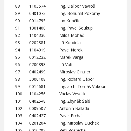
88
1103574
Ing. Dalibor Vavroš
89
0401073
Ing. Bohumil Pokorný
90
0014795
Jan Kopčík
91
1301408
Ing. Pavel Soukup
92
1104330
Miloš Mohač
93
0202381
Jiří Koudela
94
1104019
Pavel Norek
95
0012232
Marek Varga
96
0700898
Jiří Volf
97
0402499
Miroslav Gintner
98
3000108
Ing. Richard Gábor
99
0014681
Ing. arch. Tomáš Vokoun
100
1104256
Václav Veselík
101
0402548
Ing. Zbyněk Šalé
102
0009507
Antonín Ballada
103
0402427
Pavel Prchal
104
0201204
Ing. Miroslav Duchek
105
0010293
Petr Pospíchal