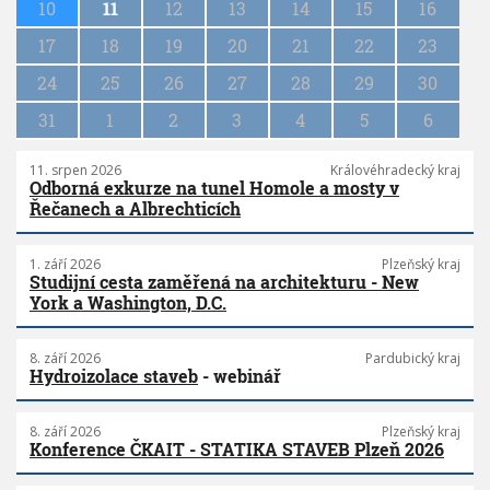
10
11
12
13
14
15
16
t
i
17
18
19
20
21
22
23
o
n
24
25
26
27
28
29
30
31
1
2
3
4
5
6
11. srpen 2026
Královéhradecký kraj
Odborná exkurze na tunel Homole a mosty v
Řečanech a Albrechticích
1. září 2026
Plzeňský kraj
Studijní cesta zaměřená na architekturu - New
York a Washington, D.C.
8. září 2026
Pardubický kraj
Hydroizolace staveb
- webinář
8. září 2026
Plzeňský kraj
Konference ČKAIT - STATIKA STAVEB Plzeň 2026