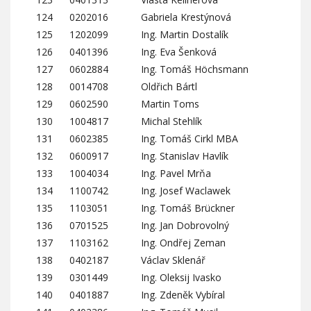
124
0202016
Gabriela Krestýnová
125
1202099
Ing. Martin Dostalík
126
0401396
Ing. Eva Šenková
127
0602884
Ing. Tomáš Höchsmann
128
0014708
Oldřich Bártl
129
0602590
Martin Toms
130
1004817
Michal Stehlík
131
0602385
Ing. Tomáš Cirkl MBA
132
0600917
Ing. Stanislav Havlík
133
1004034
Ing. Pavel Mrňa
134
1100742
Ing. Josef Waclawek
135
1103051
Ing. Tomáš Brückner
136
0701525
Ing. Jan Dobrovolný
137
1103162
Ing. Ondřej Zeman
138
0402187
Václav Sklenář
139
0301449
Ing. Oleksij Ivasko
140
0401887
Ing. Zdeněk Vybíral