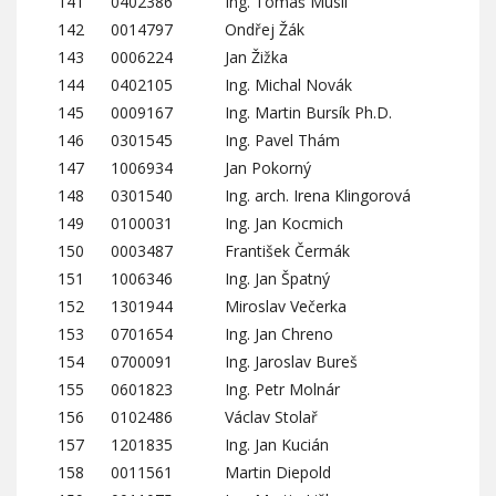
141
0402386
Ing. Tomáš Musil
142
0014797
Ondřej Žák
143
0006224
Jan Žižka
144
0402105
Ing. Michal Novák
145
0009167
Ing. Martin Bursík Ph.D.
146
0301545
Ing. Pavel Thám
147
1006934
Jan Pokorný
148
0301540
Ing. arch. Irena Klingorová
149
0100031
Ing. Jan Kocmich
150
0003487
František Čermák
151
1006346
Ing. Jan Špatný
152
1301944
Miroslav Večerka
153
0701654
Ing. Jan Chreno
154
0700091
Ing. Jaroslav Bureš
155
0601823
Ing. Petr Molnár
156
0102486
Václav Stolař
157
1201835
Ing. Jan Kucián
158
0011561
Martin Diepold