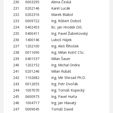
230
0003295
Alena Česká
231
0202146
Karel Lucák
232
0202316
Marek Blabol
233
0009722
Ing. Róbert Doboš
234
0402453
Bc. Jan Hrodek DiS.
235
0400411
Ing. Pavel Žubretovský
236
1400146
Luboš Hájek
237
1202100
Ing. Aleš Říhošek
238
0011690
Ing. Milan Kotrč CSc.
239
0401537
Milan Šauer
240
1202152
Ing. Michal Ondra
241
0201246
Milan Rubáš
242
1102682
Ing. Mir Shirzad Ph.D.
243
0012655
Ing. Petr Dvořák
244
1007070
Ing. Tomáš Kopecký
245
0600973
Ing. Pavel Hurta
246
1004717
Ing. Jan Hlavatý
247
0009045
Tomáš David