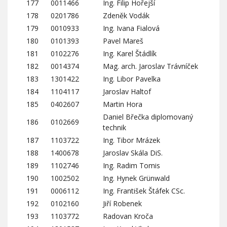
177
0011466
Ing. Filip Hořejší
178
0201786
Zdeněk Vodák
179
0010933
Ing. Ivana Fialová
180
0101393
Pavel Mareš
181
0102276
Ing. Karel Štádlík
182
0014374
Mag. arch. Jaroslav Trávníček
183
1301422
Ing. Libor Pavelka
184
1104117
Jaroslav Haltof
185
0402607
Martin Hora
Daniel Břečka diplomovaný
186
0102669
technik
187
1103722
Ing. Tibor Mrázek
188
1400678
Jaroslav Skála DiS.
189
1102746
Ing. Radim Tomis
190
1002502
Ing. Hynek Grünwald
191
0006112
Ing. František Štáfek CSc.
192
0102160
Jiří Robenek
193
1103772
Radovan Kroča