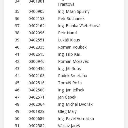
34
0401801
Frantová
35
0400905
Ing. Milan Spurný
36
0402158
Petr Suchánek
37
0402162
Ing. Blanka Všetečková
38
0402096
Petr Hanzl
39
0402551
Lukáš Klaus
40
0402335
Roman Koubek
41
0402615
Ing. Filip Kail
42
0300946
Roman Moravec
43
0400436
Ing. Jiří Rous
44
0402108
Radek Smetana
45
0402516
Tomáš Roža
46
0402508
Ing. Jan Jelínek
47
0402571
Jan Čapek
48
0402064
Ing. Michal Dvořák
49
0401828
Oleg Malý
50
0400689
Ing. Pavel Vomáčka
51
0402582
Václav Jareš