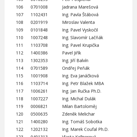
106
0701008
Jadrana Marešová
107
1102431
Ing. Pavla Štábová
108
0201919
Miroslav Valenta
109
0101848
Ing. Pavel Vyskočil
110
1007248
Ing. Slavomír Lačňák
111
1103708
Ing. Pavel Krupička
112
1400386
Pavel Jiřík
113
1302353
Ing. Jiří Balvín
114
0701589
Ondřej Peňák
115
1001908
Ing. Eva Janáčková
116
1103714
Ing. Petr Blažek MBA
117
1006261
Ing. Jan Ručka Ph.D.
118
1007227
Ing. Michal Dulák
119
0006821
Milan Bartoloměj
120
0500635
Zdeněk Melichar
121
1400280
Ing. Tomáš Sobotka
122
1202132
Ing. Marek Coufal Ph.D.
123
0401313
Vlasta Kellnerová