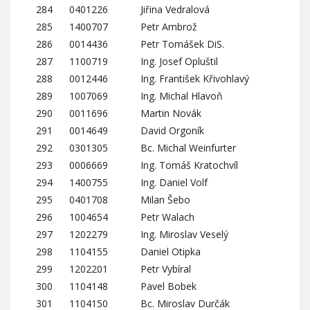
284
0401226
Jiřina Vedralová
285
1400707
Petr Ambrož
286
0014436
Petr Tomášek DiS.
287
1100719
Ing. Josef Opluštil
288
0012446
Ing. František Křivohlavý
289
1007069
Ing. Michal Hlavoň
290
0011696
Martin Novák
291
0014649
David Orgoník
292
0301305
Bc. Michal Weinfurter
293
0006669
Ing. Tomáš Kratochvíl
294
1400755
Ing. Daniel Volf
295
0401708
Milan Šebo
296
1004654
Petr Walach
297
1202279
Ing. Miroslav Veselý
298
1104155
Daniel Otipka
299
1202201
Petr Vybíral
300
1104148
Pavel Bobek
301
1104150
Bc. Miroslav Durčák