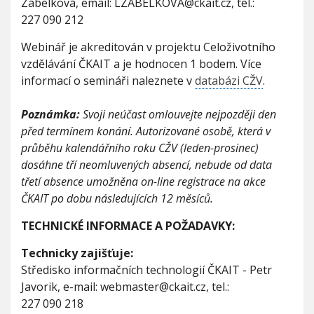
Zábelková, email: LZABELKOVA@ckait.cz, tel.:
227 090 212
Webinář je akreditován v projektu Celoživotního
vzdělávání ČKAIT a je hodnocen 1 bodem. Více
informací o semináři naleznete v
databázi CŽV
.
Poznámka:
Svoji neúčast omlouvejte nejpozději den
před termínem konání. Autorizované osobě, která v
průběhu kalendářního roku CŽV (leden-prosinec)
dosáhne tří neomluvených absencí, nebude od data
třetí absence umožněna on-line registrace na akce
ČKAIT po dobu následujících 12 měsíců.
TECHNICKÉ INFORMACE A POŽADAVKY:
Technicky zajišťuje:
Středisko informačních technologií ČKAIT - Petr
Javorik, e-mail: webmaster@ckait.cz, tel.:
227 090 218