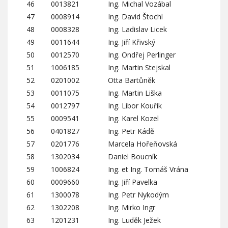
46
0013821
Ing. Michal Vozábal
47
0008914
Ing. David Štochl
48
0008328
Ing. Ladislav Licek
49
0011644
Ing. Jiří Křivský
50
0012570
Ing. Ondřej Perlinger
51
1006185
Ing. Martin Stejskal
52
0201002
Otta Bartůněk
53
0011075
Ing. Martin Liška
54
0012797
Ing. Libor Kouřík
55
0009541
Ing. Karel Kozel
56
0401827
Ing. Petr Kádě
57
0201776
Marcela Hořeňovská
58
1302034
Daniel Boucník
59
1006824
Ing. et Ing. Tomáš Vrána
60
0009660
Ing. Jiří Pavelka
61
1300078
Ing. Petr Nykodým
62
1302208
Ing. Mirko Ingr
63
1201231
Ing. Luděk Ježek