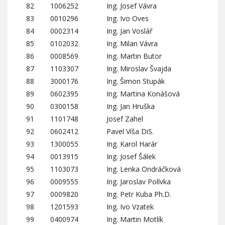
82
1006252
Ing. Josef Vávra
83
0010296
Ing. Ivo Oves
84
0002314
Ing. Jan Voslář
85
0102032
Ing. Milan Vávra
86
0008569
Ing. Martin Butor
87
1103307
Ing. Miroslav Švajda
88
3000176
Ing. Šimon Stupák
89
0602395
Ing. Martina Konášová
90
0300158
Ing. Jan Hruška
91
1101748
Josef Zahel
92
0602412
Pavel Víša DiS.
93
1300055
Ing. Karol Harár
94
0013915
Ing. Josef Šálek
95
1103073
Ing. Lenka Ondráčková
96
0009555
Ing. Jaroslav Polívka
97
0009820
Ing. Petr Kuba Ph.D.
98
1201593
Ing. Ivo Vzatek
99
0400974
Ing. Martin Motlík