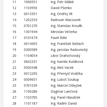
11
1006551
Ing. Petr Málek
12
1103950
David Pšenko
13
0013351
Ing. Ondřej Vít
14
1202333
Radovan Macourek
15
0701270
Ing. Stanislav Kroulík
16
1301944
Miroslav Večerka
17
0101674
Pavel Běle
18
0014455
Ing. František Betlach
19
0300589
Ing. Jaroslav Radovnický
20
1104054
Libor Drahoňovský
21
0602331
Ing. Kamila Kuťáková
22
0500348
Ing. Aleš Vacek
23
0012295
Ing. Přemysl Vodička
24
0009651
Ing. Luboš Soukup
25
0701039
Ing. Marcel Ošlejšek
26
1100286
Dagmar Lančová
27
1103705
Ing. Pavel Hlaváček
28
1101187
Ing. Radim David