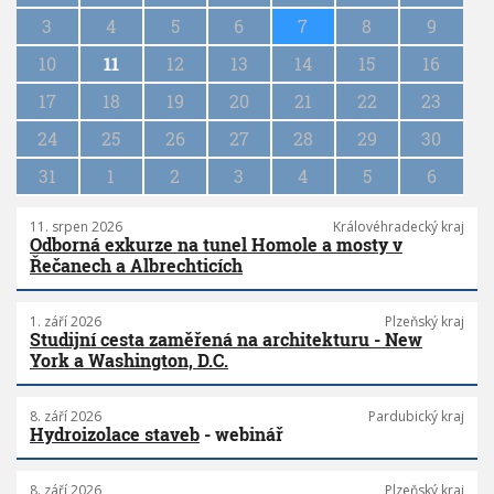
n
3
4
5
6
7
8
9
a
10
11
12
13
14
15
16
t
i
17
18
19
20
21
22
23
o
n
24
25
26
27
28
29
30
31
1
2
3
4
5
6
11. srpen 2026
Královéhradecký kraj
Odborná exkurze na tunel Homole a mosty v
Řečanech a Albrechticích
1. září 2026
Plzeňský kraj
Studijní cesta zaměřená na architekturu - New
York a Washington, D.C.
8. září 2026
Pardubický kraj
Hydroizolace staveb
- webinář
8. září 2026
Plzeňský kraj