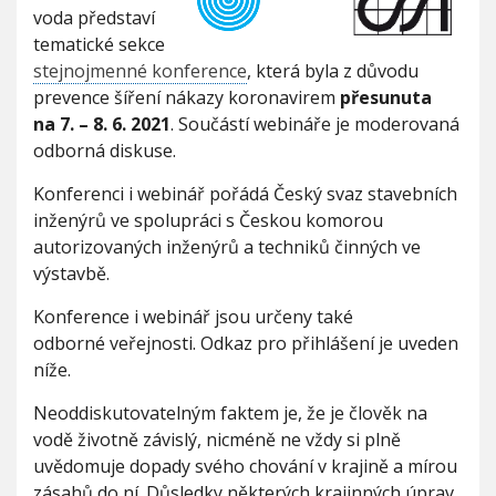
2
V
voda představí
h
0
I
G
2
tematické sekce
u
A
0
C
stejnojmenné konference
, která byla z důvodu
E
-
prevence šíření nákazy koronavirem
přesunuta
s
na 7. –
8. 6. 2021
. Součástí webináře je moderovaná
t
a
odborná diskuse.
v
b
Konferenci i webinář pořádá Český svaz stavebních
a
inženýrů ve spolupráci s Českou komorou
a
autorizovaných inženýrů a techniků činných ve
v
výstavbě.
o
d
Konference i webinář jsou určeny také
a
–
odborné veřejnosti. Odkaz pro přihlášení je uveden
w
níže.
e
b
Neoddiskutovatelným faktem je, že je člověk na
i
vodě životně závislý, nicméně ne vždy si plně
n
á
uvědomuje dopady svého chování v krajině a mírou
ř
zásahů do ní. Důsledky některých krajinných úprav