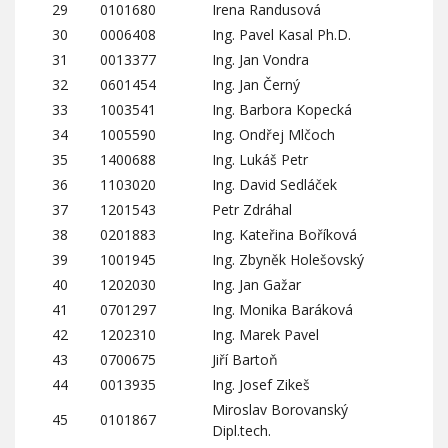
29
0101680
Irena Randusová
30
0006408
Ing. Pavel Kasal Ph.D.
31
0013377
Ing. Jan Vondra
32
0601454
Ing. Jan Černý
33
1003541
Ing. Barbora Kopecká
34
1005590
Ing. Ondřej Mlčoch
35
1400688
Ing. Lukáš Petr
36
1103020
Ing. David Sedláček
37
1201543
Petr Zdráhal
38
0201883
Ing. Kateřina Boříková
39
1001945
Ing. Zbyněk Holešovský
40
1202030
Ing. Jan Gažar
41
0701297
Ing. Monika Baráková
42
1202310
Ing. Marek Pavel
43
0700675
Jiří Bartoň
44
0013935
Ing. Josef Zikeš
Miroslav Borovanský
45
0101867
Dipl.tech.