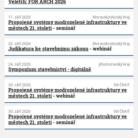
Veletrh: FOR ARCH 2026
17. září 2026
Moravskoslezský kraj
Propojené systémy modrozelené infrastruktury ve
městech 21. století
- seminář
22. září 2026
Moravskoslezský kraj
Judikatura ke stavebnímu zákonu
- webinář
24. září 2026
Jihomoravský kraj
Sympozium stavebnictví - digitálně
30. září 2026
SVI ČKAIT
Propojené systémy modrozelené infrastruktury ve
městech 21. století
- webinář
30. září 2026
SVI ČKAIT
Propojené systémy modrozelené infrastruktury ve
městech 21. století
- seminář