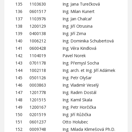
135
1103630
Ing. Jana Turečková
136
0601517
Ing. Milan Kunert
137
1103976
Ing. Jan Chalcař
138
1200129
Ing. Jiří Otrusina
139
0400138
Ing. Jiří Zima
140
1006212
Ing. Dominika Schubertová
141
0600428
Ing. Věra Kindlová
142
1104019
Pavel Norek
143
0701178
Ing. Přemysl Socha
144
1002118
Ing. arch. et Ing. Jiří Adámek
145
0501126
Ing. Petr Olyšar
146
0003863
Ing. Vladimír Veselý
147
1201778
Ing. Radim Dostál
148
1201515
Ing. Kamil Skala
149
1200167
Ing. Petr Horčička
150
0201519
Ing. Jiří Růžička
151
0601237
Otto Holubec
152
0009748
Ing. Milada Klimešová Ph.D.