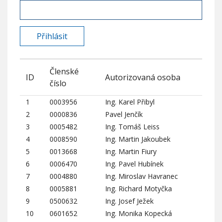
Členské
ID
Autorizovaná osoba
číslo
1
0003956
Ing. Karel Přibyl
2
0000836
Pavel Jenčík
3
0005482
Ing. Tomáš Leiss
4
0008590
Ing. Martin Jakoubek
5
0013668
Ing. Martin Fiury
6
0006470
Ing. Pavel Hubínek
7
0004880
Ing. Miroslav Havranec
8
0005881
Ing. Richard Motyčka
9
0500632
Ing. Josef Ježek
10
0601652
Ing. Monika Kopecká