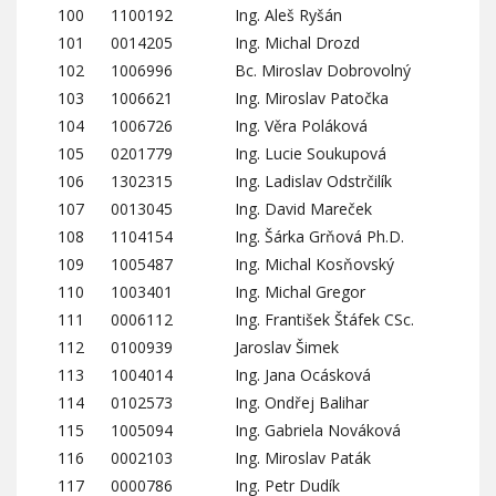
100
1100192
Ing. Aleš Ryšán
101
0014205
Ing. Michal Drozd
102
1006996
Bc. Miroslav Dobrovolný
103
1006621
Ing. Miroslav Patočka
104
1006726
Ing. Věra Poláková
105
0201779
Ing. Lucie Soukupová
106
1302315
Ing. Ladislav Odstrčilík
107
0013045
Ing. David Mareček
108
1104154
Ing. Šárka Grňová Ph.D.
109
1005487
Ing. Michal Kosňovský
110
1003401
Ing. Michal Gregor
111
0006112
Ing. František Štáfek CSc.
112
0100939
Jaroslav Šimek
113
1004014
Ing. Jana Ocásková
114
0102573
Ing. Ondřej Balihar
115
1005094
Ing. Gabriela Nováková
116
0002103
Ing. Miroslav Paták
117
0000786
Ing. Petr Dudík