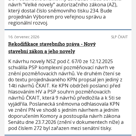
návrh "Velké novely" autorizačního zákona (AZ),
který dostal číslo sněmovního tisku 234. Bude
projednán Výborem pro veřejnou správu a
regionální rozvoj.
16. červenec 2026
SLP ČKAIT
Rekodifikace stavebního práva - Nový
stavební zákon a jeho novely
K návrhu novely NSZ pod č. 67/0 ze 12.12.2025
schválila PSP komplexní pozměňovací návrh ve
znění pozměňovacích návrhů. Ve druhém čtení se
do textu projednávaného KPN propsal jen jediný z
14ti návrhů ČKAIT. Ke KPN obdrželi poslanci před
hlasováním HV a PSP souhrn pozměňovacích
návrhů ČKAIT, která 9 návrhů předložila a k 5ti se
vyjádřila. Poslanecká sněmovna odhlasovala KPN
ve znění PN ve shodě s jedním návrhem a jedním
doporučením Komory a postoupila návrh zákona
Senátu dne 23.7.2026 (znění v dokumentech níže) a
pod číslem 272 byl zařazen mezi senátní tisky.