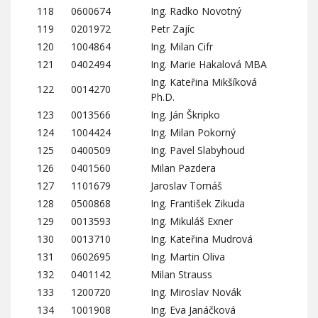
118
0600674
Ing. Radko Novotný
119
0201972
Petr Zajíc
120
1004864
Ing. Milan Cifr
121
0402494
Ing. Marie Hakalová MBA
Ing. Kateřina Mikšíková
122
0014270
Ph.D.
123
0013566
Ing. Ján Škripko
124
1004424
Ing. Milan Pokorný
125
0400509
Ing. Pavel Slabyhoud
126
0401560
Milan Pazdera
127
1101679
Jaroslav Tomáš
128
0500868
Ing. František Zikuda
129
0013593
Ing. Mikuláš Exner
130
0013710
Ing. Kateřina Mudrová
131
0602695
Ing. Martin Oliva
132
0401142
Milan Strauss
133
1200720
Ing. Miroslav Novák
134
1001908
Ing. Eva Janáčková