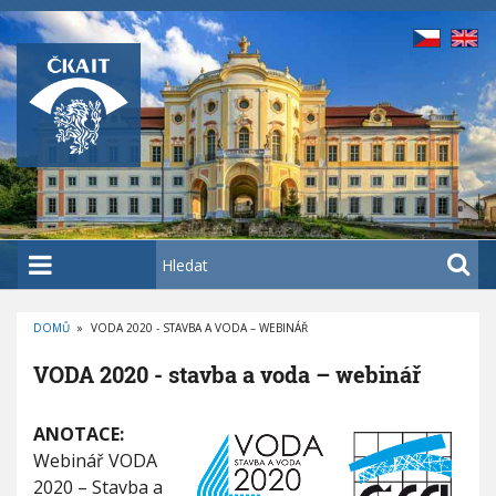
P
ř
e
j
í
t
k
h
l
a
H
v
l
n
e
í
DOMŮ
»
VODA 2020 - STAVBA A VODA – WEBINÁŘ
d
D
m
a
R
VODA 2020 - stavba a voda – webinář
O
u
t
B
E
o
V
Č
K
ANOTACE:
O
b
O
D
V
Webinář VODA
s
Á
A
N
2020 – Stavba a
a
A