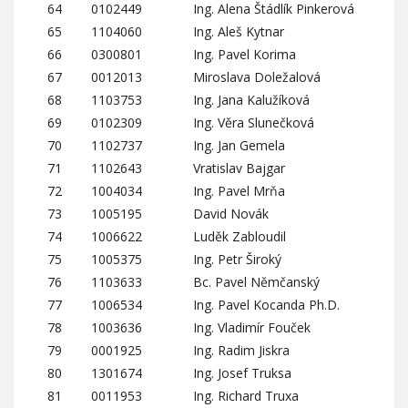
64
0102449
Ing. Alena Štádlík Pinkerová
65
1104060
Ing. Aleš Kytnar
66
0300801
Ing. Pavel Korima
67
0012013
Miroslava Doležalová
68
1103753
Ing. Jana Kalužíková
69
0102309
Ing. Věra Slunečková
70
1102737
Ing. Jan Gemela
71
1102643
Vratislav Bajgar
72
1004034
Ing. Pavel Mrňa
73
1005195
David Novák
74
1006622
Luděk Zabloudil
75
1005375
Ing. Petr Široký
76
1103633
Bc. Pavel Němčanský
77
1006534
Ing. Pavel Kocanda Ph.D.
78
1003636
Ing. Vladimír Fouček
79
0001925
Ing. Radim Jiskra
80
1301674
Ing. Josef Truksa
81
0011953
Ing. Richard Truxa