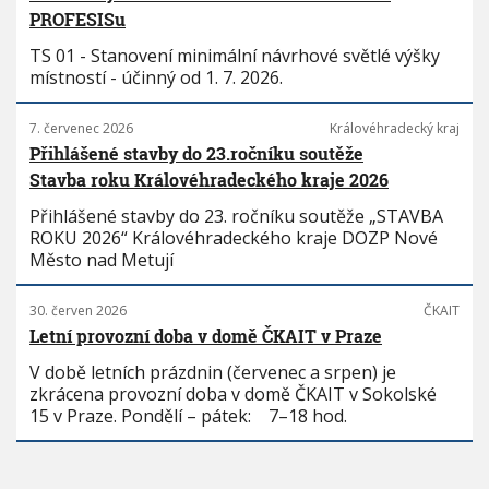
PROFESISu
TS 01 - Stanovení minimální návrhové světlé výšky
místností - účinný od 1. 7. 2026.
7. červenec 2026
Královéhradecký kraj
Přihlášené stavby do 23.ročníku soutěže
Stavba roku Královéhradeckého kraje 2026
Přihlášené stavby do 23. ročníku soutěže „STAVBA
ROKU 2026“ Královéhradeckého kraje DOZP Nové
Město nad Metují
30. červen 2026
ČKAIT
Letní provozní doba v domě ČKAIT v Praze
V době letních prázdnin (červenec a srpen) je
zkrácena provozní doba v domě ČKAIT v Sokolské
15 v Praze. Pondělí – pátek: 7–18 hod.