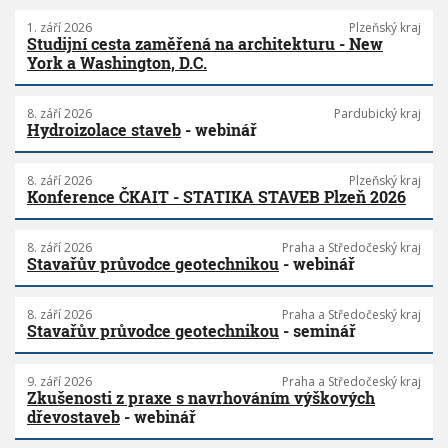
1. září 2026
Plzeňský kraj
Studijní cesta zaměřená na architekturu - New
York a Washington, D.C.
8. září 2026
Pardubický kraj
Hydroizolace staveb
- webinář
8. září 2026
Plzeňský kraj
Konference ČKAIT - STATIKA STAVEB Plzeň 2026
8. září 2026
Praha a Středočeský kraj
Stavařův průvodce geotechnikou
- webinář
8. září 2026
Praha a Středočeský kraj
Stavařův průvodce geotechnikou
- seminář
9. září 2026
Praha a Středočeský kraj
Zkušenosti z praxe s navrhováním výškových
dřevostaveb
- webinář