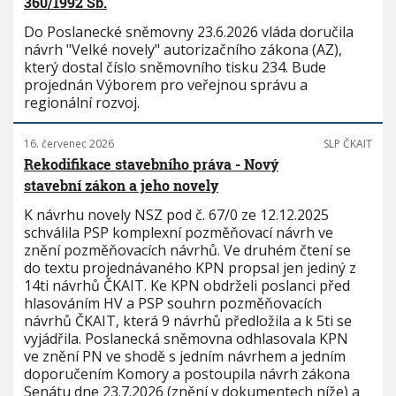
360/1992 Sb.
Do Poslanecké sněmovny 23.6.2026 vláda doručila
návrh "Velké novely" autorizačního zákona (AZ),
který dostal číslo sněmovního tisku 234. Bude
projednán Výborem pro veřejnou správu a
regionální rozvoj.
16. červenec 2026
SLP ČKAIT
Rekodifikace stavebního práva - Nový
stavební zákon a jeho novely
K návrhu novely NSZ pod č. 67/0 ze 12.12.2025
schválila PSP komplexní pozměňovací návrh ve
znění pozměňovacích návrhů. Ve druhém čtení se
do textu projednávaného KPN propsal jen jediný z
14ti návrhů ČKAIT. Ke KPN obdrželi poslanci před
hlasováním HV a PSP souhrn pozměňovacích
návrhů ČKAIT, která 9 návrhů předložila a k 5ti se
vyjádřila. Poslanecká sněmovna odhlasovala KPN
ve znění PN ve shodě s jedním návrhem a jedním
doporučením Komory a postoupila návrh zákona
Senátu dne 23.7.2026 (znění v dokumentech níže) a