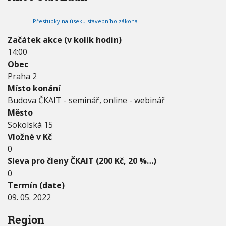
2
V
h
I
0
G
u
Přestupky na úseku stavebního zákona
2
A
C
2
E
Začátek akce (v kolik hodin)
-
14:00
0
9
Obec
.
Praha 2
0
Místo konání
5
Budova ČKAIT - seminář, online - webinář
.
2
Město
0
Sokolská 15
2
Vložné v Kč
2
0
Sleva pro členy ČKAIT (200 Kč, 20 %…)
0
Termín (date)
09. 05. 2022
Region