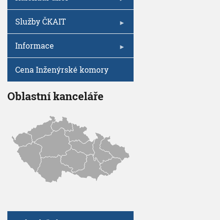
V
I
h
G
A
u
Služby ČKAIT
C
E
Informace
Cena Inženýrské komory
Oblastní kanceláře