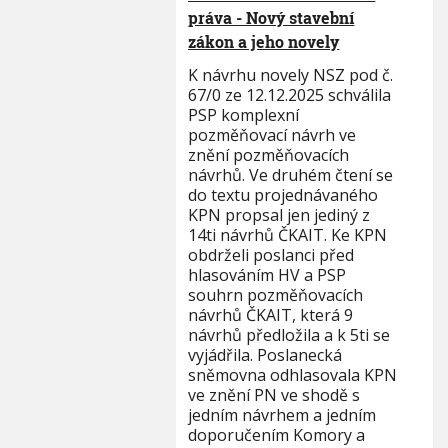
práva - Nový stavební
zákon a jeho novely
K návrhu novely NSZ pod č.
67/0 ze 12.12.2025 schválila
PSP komplexní
pozměňovací návrh ve
znění pozměňovacích
návrhů. Ve druhém čtení se
do textu projednávaného
KPN propsal jen jediný z
14ti návrhů ČKAIT. Ke KPN
obdrželi poslanci před
hlasováním HV a PSP
souhrn pozměňovacích
návrhů ČKAIT, která 9
návrhů předložila a k 5ti se
vyjádřila. Poslanecká
sněmovna odhlasovala KPN
ve znění PN ve shodě s
jedním návrhem a jedním
doporučením Komory a