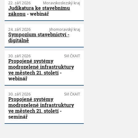
22. září 2026
Moravskoslezský kraj
Judikatura ke stavebnímu
zákonu
- webinář
24. září 2026
Jihomoravský kraj
Sympozium stavebnictví -
digitálně
30. září 2026
SVI ČKAIT
Propojené systémy
modrozelené infrastruktury
ve městech 21. století
-
webinář
30. září 2026
SVI ČKAIT
Propojené systémy
modrozelené infrastruktury
ve městech 21. století
-
seminář