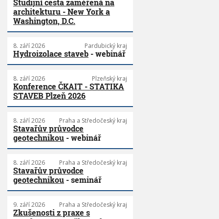
Studijní cesta zaměřená na
architekturu - New York a
Washington, D.C.
8. září 2026
Pardubický kraj
Hydroizolace staveb
- webinář
8. září 2026
Plzeňský kraj
Konference ČKAIT - STATIKA
STAVEB Plzeň 2026
8. září 2026
Praha a Středočeský kraj
Stavařův průvodce
geotechnikou
- webinář
8. září 2026
Praha a Středočeský kraj
Stavařův průvodce
geotechnikou
- seminář
9. září 2026
Praha a Středočeský kraj
Zkušenosti z praxe s