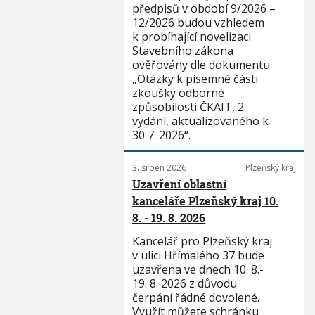
předpisů v období 9/2026 –
12/2026 budou vzhledem
k probíhající novelizaci
Stavebního zákona
ověřovány dle dokumentu
„Otázky k písemné části
zkoušky odborné
způsobilosti ČKAIT, 2.
vydání, aktualizovaného k
30 7. 2026“.
3. srpen 2026
Plzeňský kraj
Uzavření oblastní
kanceláře Plzeňský kraj 10.
8. - 19. 8. 2026
Kancelář pro Plzeňský kraj
v ulici Hřímalého 37 bude
uzavřena ve dnech 10. 8.-
19. 8. 2026 z důvodu
čerpání řádné dovolené.
Využít můžete schránku