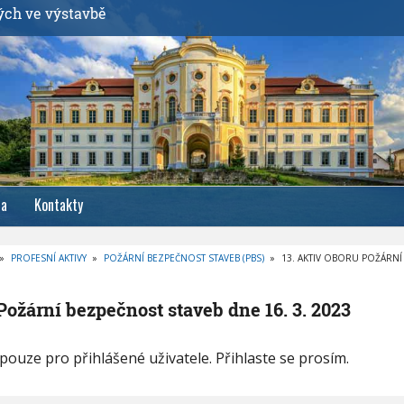
ých ve výstavbě
ia
Kontakty
»
PROFESNÍ AKTIVY
»
POŽÁRNÍ BEZPEČNOST STAVEB (PBS)
»
13. AKTIV OBORU POŽÁRNÍ
 Požární bezpečnost staveb dne 16. 3. 2023
ouze pro přihlášené uživatele. Přihlaste se prosím.