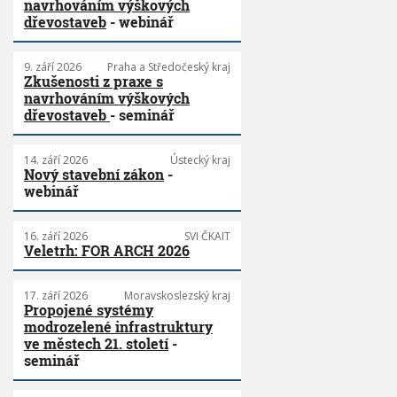
navrhováním výškových
dřevostaveb
- webinář
9. září 2026
Praha a Středočeský kraj
Zkušenosti z praxe s
navrhováním výškových
dřevostaveb
- seminář
14. září 2026
Ústecký kraj
Nový stavební zákon
-
webinář
16. září 2026
SVI ČKAIT
Veletrh: FOR ARCH 2026
17. září 2026
Moravskoslezský kraj
Propojené systémy
modrozelené infrastruktury
ve městech 21. století
-
seminář