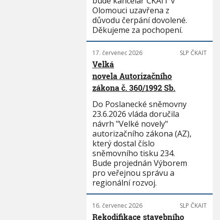
bude kancelář ČKAIT v
Olomouci uzavřena z
důvodu čerpání dovolené.
Děkujeme za pochopení.
17. červenec 2026
SLP ČKAIT
Velká
novela Autorizačního
zákona č. 360/1992 Sb.
Do Poslanecké sněmovny
23.6.2026 vláda doručila
návrh "Velké novely"
autorizačního zákona (AZ),
který dostal číslo
sněmovního tisku 234.
Bude projednán Výborem
pro veřejnou správu a
regionální rozvoj.
16. červenec 2026
SLP ČKAIT
Rekodifikace stavebního