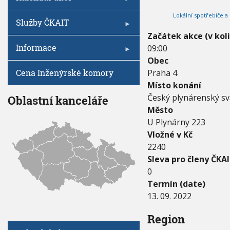
V
I
0
h
G
Lokální spotřebiče a
2
A
u
Služby ČKAIT
C
2
E
Začátek akce (v kol
-
Informace
09:00
1
3
Obec
.
Cena Inženýrské komory
Praha 4
0
Místo konání
9
.
Český plynárenský sv
Oblastní kanceláře
2
Město
0
U Plynárny 223
2
Vložné v Kč
2
2240
Sleva pro členy ČKAI
0
Termín (date)
13. 09. 2022
Region