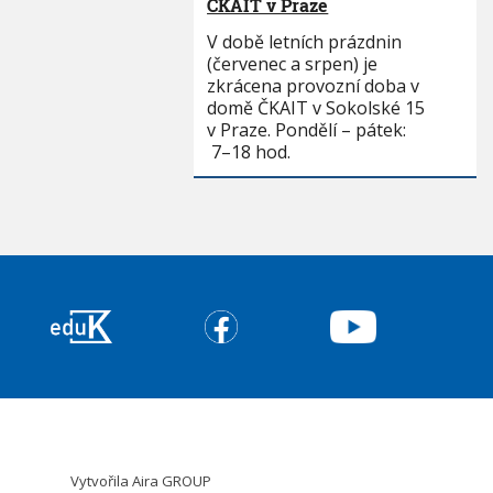
ČKAIT v Praze
V době letních prázdnin
(červenec a srpen) je
zkrácena provozní doba v
domě ČKAIT v Sokolské 15
v Praze. Pondělí – pátek:
7–18 hod.
Vytvořila
Aira GROUP