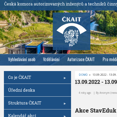
P
Česká komora autorizovaných inženýrů a techniků činn
ř
e
j
í
t
k
h
l
Vyhledávání osob
Vzdělávání
Autorizace ČKAIT
Pro méd
a
v
n
DOMŮ
»
13.09.2022 - 13.09
Co je ČKAIT
í
D
13.09.2022 - 13.0
R
m
O
1
Úřední deska
B
u
3
E
4 roky ago
By
Anonym (neov
Č
o
.
K
0
O
Struktura ČKAIT
b
V
9
Á
Akce StavEduk
s
.
N
A
Kalendář akcí
a
2