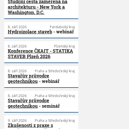
Studijní cesta zaměřená na
architekturu - New York a
Washington, D.C.
8. září 2026
Pardubický kraj
Hydroizolace staveb
- webinář
8. září 2026
Plzeňský kraj
Konference ČKAIT - STATIKA
STAVEB Plzeň 2026
8. září 2026
Praha a Středočeský kraj
Stavařův průvodce
geotechnikou
- webinář
8. září 2026
Praha a Středočeský kraj
Stavařův průvodce
geotechnikou
- seminář
9. září 2026
Praha a Středočeský kraj
Zkušenosti z praxe s