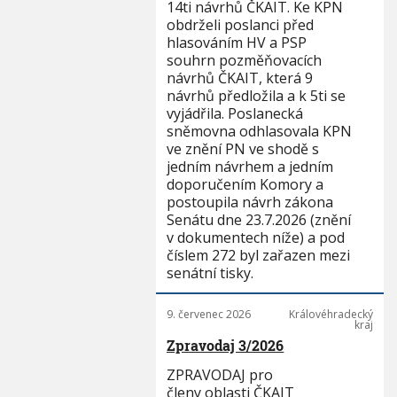
14ti návrhů ČKAIT. Ke KPN
obdrželi poslanci před
hlasováním HV a PSP
souhrn pozměňovacích
návrhů ČKAIT, která 9
návrhů předložila a k 5ti se
vyjádřila. Poslanecká
sněmovna odhlasovala KPN
ve znění PN ve shodě s
jedním návrhem a jedním
doporučením Komory a
postoupila návrh zákona
Senátu dne 23.7.2026 (znění
v dokumentech níže) a pod
číslem 272 byl zařazen mezi
senátní tisky.
9. červenec 2026
Královéhradecký
kraj
Zpravodaj 3/2026
ZPRAVODAJ pro
členy oblasti ČKAIT