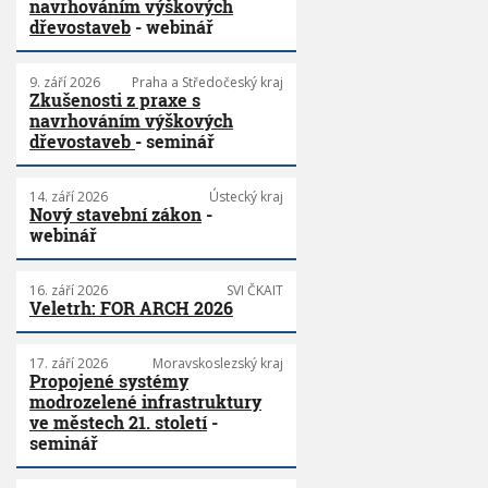
navrhováním výškových
dřevostaveb
- webinář
9. září 2026
Praha a Středočeský kraj
Zkušenosti z praxe s
navrhováním výškových
dřevostaveb
- seminář
14. září 2026
Ústecký kraj
Nový stavební zákon
-
webinář
16. září 2026
SVI ČKAIT
Veletrh: FOR ARCH 2026
17. září 2026
Moravskoslezský kraj
Propojené systémy
modrozelené infrastruktury
ve městech 21. století
-
seminář