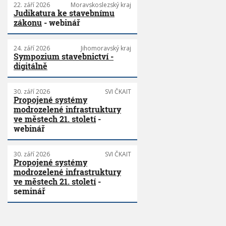
22. září 2026
Moravskoslezský kraj
Judikatura ke stavebnímu
zákonu
- webinář
24. září 2026
Jihomoravský kraj
Sympozium stavebnictví -
digitálně
30. září 2026
SVI ČKAIT
Propojené systémy
modrozelené infrastruktury
ve městech 21. století
-
webinář
30. září 2026
SVI ČKAIT
Propojené systémy
modrozelené infrastruktury
ve městech 21. století
-
seminář