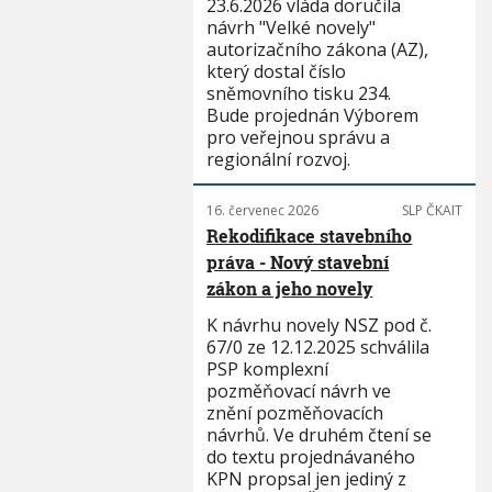
23.6.2026 vláda doručila
návrh "Velké novely"
autorizačního zákona (AZ),
který dostal číslo
sněmovního tisku 234.
Bude projednán Výborem
pro veřejnou správu a
regionální rozvoj.
16. červenec 2026
SLP ČKAIT
Rekodifikace stavebního
práva - Nový stavební
zákon a jeho novely
K návrhu novely NSZ pod č.
67/0 ze 12.12.2025 schválila
PSP komplexní
pozměňovací návrh ve
znění pozměňovacích
návrhů. Ve druhém čtení se
do textu projednávaného
KPN propsal jen jediný z