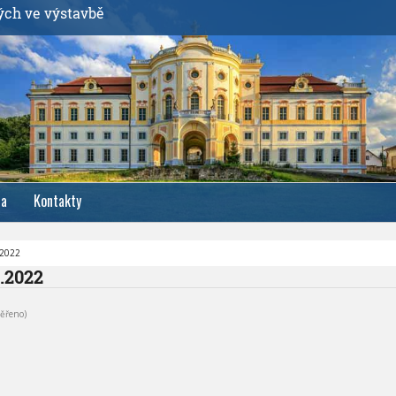
ých ve výstavbě
ia
Kontakty
.2022
9.2022
ěřeno)