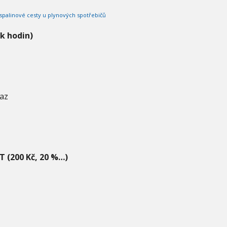
 spalinové cesty u plynových spotřebičů
ik hodin)
az
T (200 Kč, 20 %…)