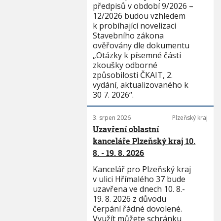
předpisů v období 9/2026 –
12/2026 budou vzhledem
k probíhající novelizaci
Stavebního zákona
ověřovány dle dokumentu
„Otázky k písemné části
zkoušky odborné
způsobilosti ČKAIT, 2.
vydání, aktualizovaného k
30 7. 2026“.
3. srpen 2026
Plzeňský kraj
Uzavření oblastní
kanceláře Plzeňský kraj 10.
8. - 19. 8. 2026
Kancelář pro Plzeňský kraj
v ulici Hřímalého 37 bude
uzavřena ve dnech 10. 8.-
19. 8. 2026 z důvodu
čerpání řádné dovolené.
Využít můžete schránku