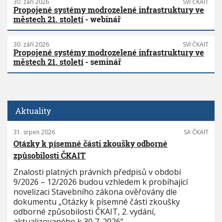
30. září 2026
SVI ČKAIT
Propojené systémy modrozelené infrastruktury ve
městech 21. století
- webinář
30. září 2026
SVI ČKAIT
Propojené systémy modrozelené infrastruktury ve
městech 21. století
- seminář
Aktuality
31. srpen 2026
SA ČKAIT
Otázky k písemné části zkoušky odborné
způsobilosti ČKAIT
Znalosti platných právních předpisů v období
9/2026 – 12/2026 budou vzhledem k probíhající
novelizaci Stavebního zákona ověřovány dle
dokumentu „Otázky k písemné části zkoušky
odborné způsobilosti ČKAIT, 2. vydání,
aktualizovaného k 30 7. 2026“.