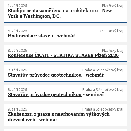
1. září 2026
Plzeňský kraj
Studijní cesta zaměřená na architekturu - New
York a Washington, D.C.
8. září 2026
Pardubický kraj
Hydroizolace staveb
- webinář
8. září 2026
Plzeňský kraj
Konference ČKAIT - STATIKA STAVEB Plzeň 2026
8. září 2026
Praha a Středočeský kraj
Stavařův průvodce geotechnikou
- webinář
8. září 2026
Praha a Středočeský kraj
Stavařův průvodce geotechnikou
- seminář
9. září 2026
Praha a Středočeský kraj
Zkušenosti z praxe s navrhováním výškových
dřevostaveb
- webinář