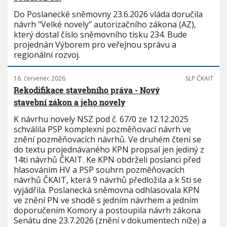
Do Poslanecké sněmovny 23.6.2026 vláda doručila
návrh "Velké novely" autorizačního zákona (AZ),
který dostal číslo sněmovního tisku 234. Bude
projednán Výborem pro veřejnou správu a
regionální rozvoj.
16. červenec 2026
SLP ČKAIT
Rekodifikace stavebního práva - Nový
stavební zákon a jeho novely
K návrhu novely NSZ pod č. 67/0 ze 12.12.2025
schválila PSP komplexní pozměňovací návrh ve
znění pozměňovacích návrhů. Ve druhém čtení se
do textu projednávaného KPN propsal jen jediný z
14ti návrhů ČKAIT. Ke KPN obdrželi poslanci před
hlasováním HV a PSP souhrn pozměňovacích
návrhů ČKAIT, která 9 návrhů předložila a k 5ti se
vyjádřila. Poslanecká sněmovna odhlasovala KPN
ve znění PN ve shodě s jedním návrhem a jedním
doporučením Komory a postoupila návrh zákona
Senátu dne 23.7.2026 (znění v dokumentech níže) a