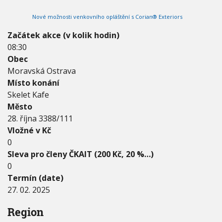
2
V
h
I
0
Nové možnosti venkovního opláštění s Corian® Exteriors
G
u
2
A
C
5
Začátek akce (v kolik hodin)
E
-
08:30
2
Obec
7
.
Moravská Ostrava
0
Místo konání
2
Skelet Kafe
.
Město
2
0
28. října 3388/111
2
Vložné v Kč
5
0
Sleva pro členy ČKAIT (200 Kč, 20 %…)
0
Termín (date)
27. 02. 2025
Region