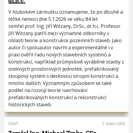
dr.h.c.
V hlubokém zármutku oznamujeme, že po dlouhé a
těžké nemoci dne 5.1.2026 ve věku 84 let
zemřel prof. Ing. Jiří Witzany, DrSc., dr.h.c. Profesor
Jiří Witzany patřil mezi významné odborníky v
oblasti teorie a konstrukce pozemních staveb. Jako
autor či spoluautor navrhl a experimentálně i v
praxi ověřil řadu nových stavebních systémů a
konstrukcí, například průmyslově vyráběné stavby z
ocelových prostorových jednotek, prefabrikovaný
sloupový systém s deskovou stropní konstrukcí a
mnoho dalších. Významným způsobem se také
podílel na rozvoji teorie navrhování
prefabrikovaných konstrukcí a rekonstrukcí
historických staveb.
ČKAIT
5. leden 2026