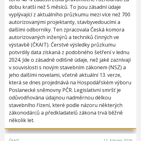
i
h
dobu kratší než 5 měsíců. To jsou zásadní údaje
o
u
vyplývající z aktuálního průzkumu mezi více než 700
n
autorizovanými projektanty, stavbyvedoucími a
dalšími odborníky. Ten zpracovala Česká komora
autorizovaných inženýrů a techniků činných ve
výstavbě (ČKAIT). Čerstvé výsledky průzkumu
potvrdily data získaná z podobného šetření v lednu
2024. Jde o zásadně odlišné údaje, než jaké zaznívají
v souvislosti s novým stavebním zákonem (NSZ) a
jeho dalšími novelami, včetně aktuální 13. verze,
která se dnes projednává na Hospodářském výboru
Poslanecké sněmovny PČR. Legislativní smršť je
odůvodňována údajnou nadměrnou délkou
stavebního řízení, které podle názoru některých
zákonodárců a předkladatelů zákona trvá běžně
několik let.
ČKAIT
11. březen 2026