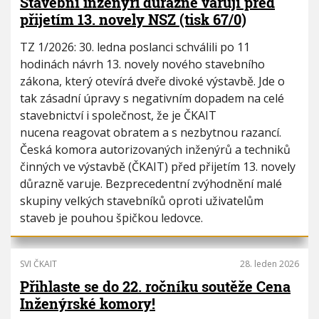
Stavební inženýři důrazně varují před
přijetím 13. novely NSZ (tisk 67/0)
TZ 1/2026: 30. ledna poslanci schválili po 11
hodinách návrh 13. novely nového stavebního
zákona, který otevírá dveře divoké výstavbě. Jde o
tak zásadní úpravy s negativním dopadem na celé
stavebnictví i společnost, že je ČKAIT
nucena reagovat obratem a s nezbytnou razancí.
Česká komora autorizovaných inženýrů a techniků
činných ve výstavbě (ČKAIT) před přijetím 13. novely
důrazně varuje. Bezprecedentní zvýhodnění malé
skupiny velkých stavebníků oproti uživatelům
staveb je pouhou špičkou ledovce.
SVI ČKAIT
28. leden 2026
Přihlaste se do 22. ročníku soutěže Cena
Inženýrské komory!