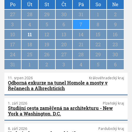
a
Po
Út
St
Čt
Pá
So
Ne
g
27
28
29
30
31
1
2
i
n
3
4
5
6
7
8
9
a
10
11
12
13
14
15
16
t
i
17
18
19
20
21
22
23
o
n
24
25
26
27
28
29
30
31
1
2
3
4
5
6
11. srpen 2026
Královéhradecký kraj
Odborná exkurze na tunel Homole a mosty v
Řečanech a Albrechticích
1. září 2026
Plzeňský kraj
Studijní cesta zaměřená na architekturu - New
York a Washington, D.C.
8. září 2026
Pardubický kraj