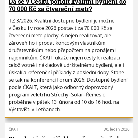
Dá se v Česku pořídit kvalitní bydlení do
70 000 Kč za čtvereční metr?
TZ 3/2026: Kvalitní dostupné bydlení je možné
v Česku i v roce 2026 postavit za 70 000 Kč za
čtvereční metr plochy. A nejen realizovat, ale
zároveň ho i prodat koncovým vlastníkům,
družstevníkům nebo přepočtem na pronájem i
nájemníkům. ČKAIT ukáže nejen cesty k realizaci
celoživotně i nákladově udržitelnému bydlení, ale i
úskalí a referenční příklady z poslední doby. Stane
se tak na konferenci Fórum 2026: Dostupné bydlení
podle ČKAIT, která jako odborný doprovodný
program veletrhu Střechy–Solar–Řemeslo
proběhne v pátek 13. února od 10 do 16 hod. na
Výstavišti v Letňanech.
ČKAIT
30. leden 2026