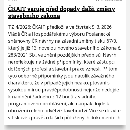
ČKAIT varuje před dopady další změny
stavebního zákona
TZ 4/2026: ČKAIT předložila ve čtvrtek 5. 3. 2026
Vládě ČR a Hospodářskému výboru Poslanecké
sněmovny ČR návrhy na zásadní změny tisku 67/0,
který je již 13. novelou nového stavebního zákona č.
283/2021 Sb., ve znění pozdějších předpisů. Návrh
nereflektuje na žádné připomínky, které zástupci
dotčených profesí a stavební praxe vznesli. Přitom
tyto odborné připomínky jsou natolik závažného
charakteru, že v případě jejich neakceptování s
vysokou mírou pravděpodobnosti nejenže nedojde
k naplnění žádného z 12 bodů z vládního
programového prohlášení, ale naopak dojde k
ohrožení celého odvětví stavebnictví. Více se dozvíte
v tiskové zprávě a dalších přiložených dokumentech.