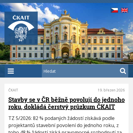
P
ř
e
j
í
t
k
h
l
a
H
v
l
n
e
í
d
ČKAIT
19. březen 2026
P
m
a
a
Stavby se v ČR běžně povolují do jednoho
u
t
g
roku, dokládá čerstvý průzkum ČKAIT
o
i
n
b
TZ 5/2026: 82 % podaných žádostí získává podle
a
s
projektantů stavební povolení do jednoho roku, z
t
a
toho 48 % žádostí získá pravomocné rozhodnutí za