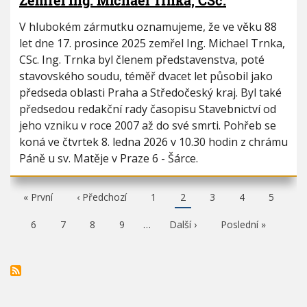
Zemřel Ing. Michael Trnka, CSc.
V hlubokém zármutku oznamujeme, že ve věku 88
let dne 17. prosince 2025 zemřel Ing. Michael Trnka,
CSc. Ing. Trnka byl členem představenstva, poté
stavovského soudu, téměř dvacet let působil jako
předseda oblasti Praha a Středočeský kraj. Byl také
předsedou redakční rady časopisu Stavebnictví od
jeho vzniku v roce 2007 až do své smrti. Pohřeb se
koná ve čtvrtek 8. ledna 2026 v 10.30 hodin z chrámu
Páně u sv. Matěje v Praze 6 - Šárce.
F
« První
P
‹ Předchozí
P
1
A
2
P
3
P
4
P
5
i
ř
a
k
a
a
a
r
e
g
t
g
g
g
P
6
P
7
P
8
P
9
…
N
Další ›
P
Poslední »
s
d
e
u
e
e
e
a
a
a
a
á
o
t
c
á
g
g
g
g
s
s
p
h
l
e
e
e
e
l
l
a
o
n
e
e
g
z
í
d
d
e
í
s
u
n
s
t
j
í
t
r
í
s
r
á