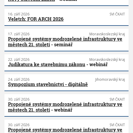
16. září 2026
SVI ČKAIT
Veletrh: FOR ARCH 2026
17. září 2026
Moravskoslezský kraj
Propojené systémy modrozelené infrastruktury ve
městech 21. století
- seminář
22. září 2026
Moravskoslezský kraj
Judikatura ke stavebnímu zákonu
- webinář
24. září 2026
Jihomoravský kraj
Sympozium stavebnictví - digitálně
30. září 2026
SVI ČKAIT
Propojené systémy modrozelené infrastruktury ve
městech 21. století
- webinář
30. září 2026
SVI ČKAIT
Propojené systémy modrozelené infrastruktury ve