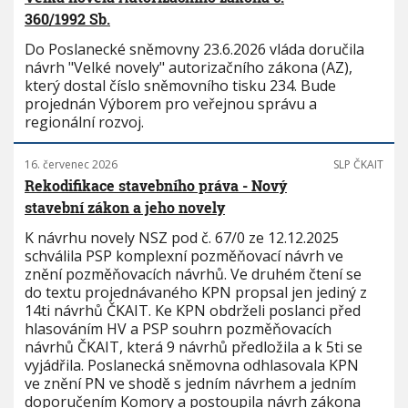
360/1992 Sb.
Do Poslanecké sněmovny 23.6.2026 vláda doručila
návrh "Velké novely" autorizačního zákona (AZ),
který dostal číslo sněmovního tisku 234. Bude
projednán Výborem pro veřejnou správu a
regionální rozvoj.
16. červenec 2026
SLP ČKAIT
Rekodifikace stavebního práva - Nový
stavební zákon a jeho novely
K návrhu novely NSZ pod č. 67/0 ze 12.12.2025
schválila PSP komplexní pozměňovací návrh ve
znění pozměňovacích návrhů. Ve druhém čtení se
do textu projednávaného KPN propsal jen jediný z
14ti návrhů ČKAIT. Ke KPN obdrželi poslanci před
hlasováním HV a PSP souhrn pozměňovacích
návrhů ČKAIT, která 9 návrhů předložila a k 5ti se
vyjádřila. Poslanecká sněmovna odhlasovala KPN
ve znění PN ve shodě s jedním návrhem a jedním
doporučením Komory a postoupila návrh zákona