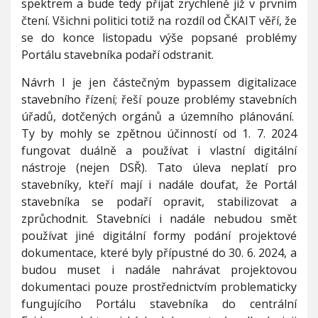
spektrem a bude tedy přijat zrychleně již v prvním
čtení. Všichni politici totiž na rozdíl od ČKAIT věří, že
se do konce listopadu výše popsané problémy
Portálu stavebníka podaří odstranit.
Návrh I je jen částečným bypassem digitalizace
stavebního řízení; řeší pouze problémy stavebních
úřadů, dotčených orgánů a územního plánování.
Ty by mohly se zpětnou účinností od 1. 7. 2024
fungovat duálně a používat i vlastní digitální
nástroje (nejen DSŘ). Tato úleva neplatí pro
stavebníky, kteří mají i nadále doufat, že Portál
stavebníka se podaří opravit, stabilizovat a
zprůchodnit. Stavebníci i nadále nebudou smět
používat jiné digitální formy podání projektové
dokumentace, které byly přípustné do 30. 6. 2024, a
budou muset i nadále nahrávat projektovou
dokumentaci pouze prostřednictvím problematicky
fungujícího Portálu stavebníka do centrální