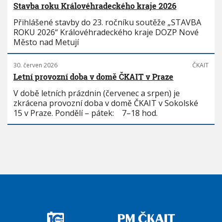
Stavba roku Královéhradeckého kraje 2026
Přihlášené stavby do 23. ročníku soutěže „STAVBA
ROKU 2026“ Královéhradeckého kraje DOZP Nové
Město nad Metují
30. červen 2026
ČKAIT
Letní provozní doba v domě ČKAIT v Praze
V době letních prázdnin (červenec a srpen) je
zkrácena provozní doba v domě ČKAIT v Sokolské
15 v Praze. Pondělí – pátek: 7–18 hod.