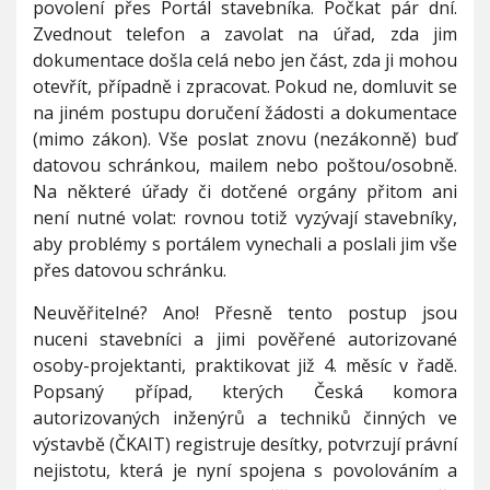
povolení přes Portál stavebníka. Počkat pár dní.
V
j
h
I
Zvednout telefon a zavolat na úřad, zda jim
i
G
u
A
dokumentace došla celá nebo jen část, zda ji mohou
s
C
t
E
otevřít, případně i zpracovat. Pokud ne, domluvit se
o
na jiném postupu doručení žádosti a dokumentace
t
(mimo zákon). Vše poslat znovu (nezákonně) buď
a
k
datovou schránkou, mailem nebo poštou/osobně.
o
Na některé úřady či dotčené orgány přitom ani
l
není nutné volat: rovnou totiž vyzývají stavebníky,
e
aby problémy s portálem vynechali a poslali jim vše
m
d
přes datovou schránku.
i
g
Neuvěřitelné? Ano! Přesně tento postup jsou
i
nuceni stavebníci a jimi pověřené autorizované
t
osoby-projektanti, praktikovat již 4. měsíc v řadě.
a
Popsaný případ, kterých Česká komora
l
i
autorizovaných inženýrů a techniků činných ve
z
výstavbě (ČKAIT) registruje desítky, potvrzují právní
a
nejistotu, která je nyní spojena s povolováním a
c