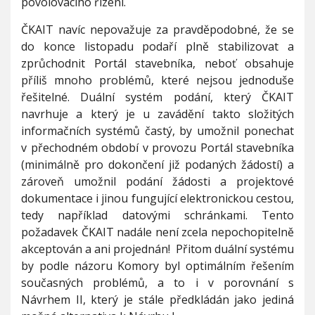
povolovacího řízení.
ČKAIT navíc nepovažuje za pravděpodobné, že se
do konce listopadu podaří plně stabilizovat a
zprůchodnit Portál stavebníka, neboť obsahuje
příliš mnoho problémů, které nejsou jednoduše
řešitelné. Duální systém podání, který ČKAIT
navrhuje a který je u zavádění takto složitých
informačních systémů častý, by umožnil ponechat
v přechodném období v provozu Portál stavebníka
(minimálně pro dokončení již podaných žádostí) a
zároveň umožnil podání žádosti a projektové
dokumentace i jinou fungující elektronickou cestou,
tedy například datovými schránkami. Tento
požadavek ČKAIT nadále není zcela nepochopitelně
akceptován a ani projednán! Přitom duální systému
by podle názoru Komory byl optimálním řešením
současných problémů, a to i v porovnání s
Návrhem II, který je stále předkládán jako jediná