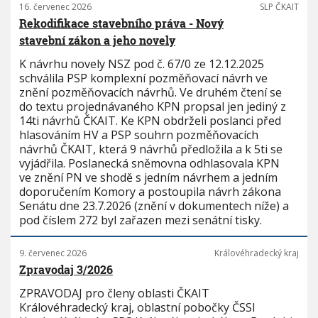
16. červenec 2026
SLP ČKAIT
Rekodifikace stavebního práva - Nový
stavební zákon a jeho novely
K návrhu novely NSZ pod č. 67/0 ze 12.12.2025
schválila PSP komplexní pozměňovací návrh ve
znění pozměňovacích návrhů. Ve druhém čtení se
do textu projednávaného KPN propsal jen jediný z
14ti návrhů ČKAIT. Ke KPN obdrželi poslanci před
hlasováním HV a PSP souhrn pozměňovacích
návrhů ČKAIT, která 9 návrhů předložila a k 5ti se
vyjádřila. Poslanecká sněmovna odhlasovala KPN
ve znění PN ve shodě s jedním návrhem a jedním
doporučením Komory a postoupila návrh zákona
Senátu dne 23.7.2026 (znění v dokumentech níže) a
pod číslem 272 byl zařazen mezi senátní tisky.
9. červenec 2026
Královéhradecký kraj
Zpravodaj 3/2026
ZPRAVODAJ pro členy oblasti ČKAIT
Královéhradecký kraj, oblastní pobočky ČSSI