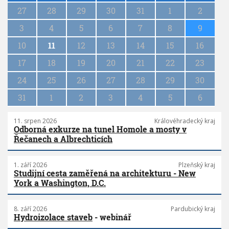
g
27
28
29
30
31
1
2
i
n
3
4
5
6
7
8
9
a
10
11
12
13
14
15
16
t
i
17
18
19
20
21
22
23
o
n
24
25
26
27
28
29
30
31
1
2
3
4
5
6
11. srpen 2026
Královéhradecký kraj
Odborná exkurze na tunel Homole a mosty v
Řečanech a Albrechticích
1. září 2026
Plzeňský kraj
Studijní cesta zaměřená na architekturu - New
York a Washington, D.C.
8. září 2026
Pardubický kraj
Hydroizolace staveb
- webinář