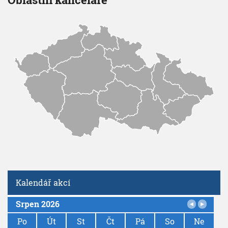
Kalendář akcí
Srpen 2026
P
a
Po
Út
St
Čt
Pá
So
Ne