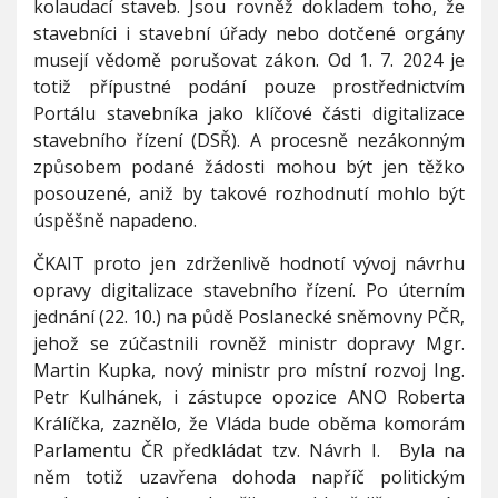
kolaudací staveb. Jsou rovněž dokladem toho, že
e
s
stavebníci i stavební úřady nebo dotčené orgány
t
musejí vědomě porušovat zákon. Od 1. 7. 2024 je
a
totiž přípustné podání pouze prostřednictvím
v
e
Portálu stavebníka jako klíčové části digitalizace
b
stavebního řízení (DSŘ). A procesně nezákonným
n
způsobem podané žádosti mohou být jen těžko
í
posouzené, aniž by takové rozhodnutí mohlo být
h
o
úspěšně napadeno.
ř
í
ČKAIT proto jen zdrženlivě hodnotí vývoj návrhu
z
opravy digitalizace stavebního řízení. Po úterním
e
jednání (22. 10.) na půdě Poslanecké sněmovny PČR,
n
jehož se zúčastnili rovněž ministr dopravy Mgr.
í
t
Martin Kupka, nový ministr pro místní rozvoj Ing.
r
Petr Kulhánek, i zástupce opozice ANO Roberta
v
Králíčka, zaznělo, že Vláda bude oběma komorám
á
Parlamentu ČR předkládat tzv. Návrh I. Byla na
něm totiž uzavřena dohoda napříč politickým