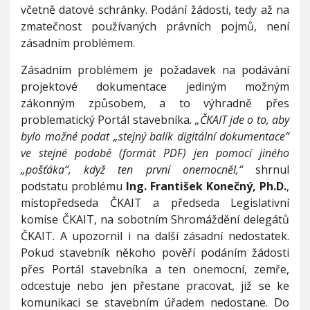
včetně datové schránky. Podání žádosti, tedy až na
zmatečnost používaných právních pojmů, není
zásadním problémem.
Zásadním problémem je požadavek na podávání
projektové dokumentace jediným možným
zákonným způsobem, a to výhradně přes
problematický Portál stavebníka
. „ČKAIT jde o to, aby
bylo možné podat „stejný balík digitální dokumentace“
ve stejné podobě (formát PDF) jen pomocí jiného
„pošťáka“, když ten první onemocněl,“
shrnul
podstatu problému
Ing. František Konečný, Ph.D.
,
místopředseda ČKAIT a předseda Legislativní
komise ČKAIT, na sobotním Shromáždění delegátů
ČKAIT. A upozornil i na další zásadní nedostatek.
Pokud stavebník někoho pověří podáním žádosti
přes Portál stavebníka a ten onemocní, zemře,
odcestuje nebo jen přestane pracovat, již se ke
komunikaci se stavebním úřadem nedostane. Do