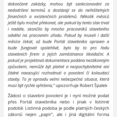
dokončené zakázky, mohou být sankcionováni za
nedodržení termínů a dostávají se do neřešitelných
finančních a existenčních problémů. Několik měsíců
ještě bylo možné překonat, ale pokud by tento stav trval
i nadále, skončilo by mnoho pracovníků stavebního
odvětví na pracovním úřadu. Pokud by museli i další
měsíce čekat, až bude Portál stavebníka opraven a
bude fungovat spolehlivě, bylo by to pro řadu
stavebních firem a jejich zaměstnance likvidační. A
pokud je projektová dokumentace podána nezákonným
způsobem, nemůže být platné a nezpochybnitelné ani
žádné navazující rozhodnutí o povolení či kolaudaci
stavby. To je opravdu velmi nebezpečná situace, která
musí být rychle vyřešena,“
upozorňuje Robert Špalek
Žádost o stavební povolení je i nyní možné podat
přes Portál stavebníka nebo i jinak v listinné
podobě. Listinná podoba je podle platných českých
zákonů nejen „papír“, ale i jiná digitální forma