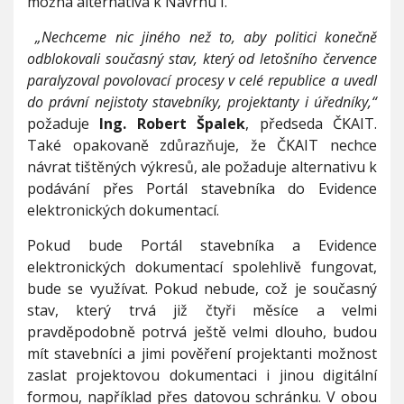
možná alternativa k Návrhu I.
„Nechceme nic jiného než to, aby politici konečně
odblokovali současný stav, který od letošního července
paralyzoval povolovací procesy v celé republice a uvedl
do právní nejistoty stavebníky, projektanty i úředníky,“
požaduje
Ing. Robert Špalek
, předseda ČKAIT.
Také opakovaně zdůrazňuje, že ČKAIT nechce
návrat tištěných výkresů, ale požaduje alternativu k
podávání přes Portál stavebníka do Evidence
elektronických dokumentací.
Pokud bude Portál stavebníka a Evidence
elektronických dokumentací spolehlivě fungovat,
bude se využívat. Pokud nebude, což je současný
stav, který trvá již čtyři měsíce a velmi
pravděpodobně potrvá ještě velmi dlouho, budou
mít stavebníci a jimi pověření projektanti možnost
zaslat projektovou dokumentaci i jinou digitální
formou, například přes datovou schránku. V obou