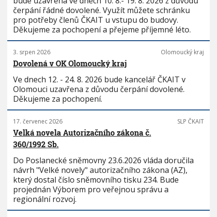
bude uzavřena ve dnech 10. 8.- 19. 8. 2026 z důvodu
čerpání řádné dovolené. Využít můžete schránku
pro potřeby členů ČKAIT u vstupu do budovy.
Děkujeme za pochopení a přejeme příjemné léto.
3. srpen 2026
Olomoucký kraj
Dovolená v OK Olomoucký kraj
Ve dnech 12. - 24. 8. 2026 bude kancelář ČKAIT v
Olomouci uzavřena z důvodu čerpání dovolené.
Děkujeme za pochopení.
17. červenec 2026
SLP ČKAIT
Velká novela Autorizačního zákona č.
360/1992 Sb.
Do Poslanecké sněmovny 23.6.2026 vláda doručila
návrh "Velké novely" autorizačního zákona (AZ),
který dostal číslo sněmovního tisku 234. Bude
projednán Výborem pro veřejnou správu a
regionální rozvoj.