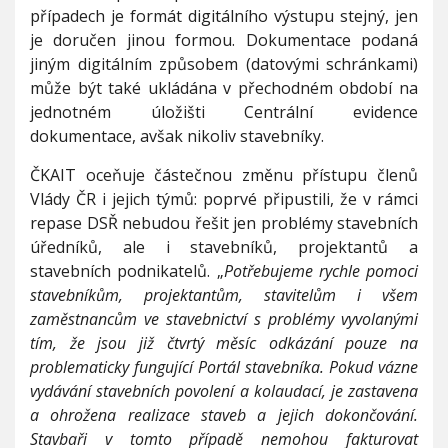
případech je formát digitálního výstupu stejný, jen
je doručen jinou formou. Dokumentace podaná
jiným digitálním způsobem (datovými schránkami)
může být také ukládána v přechodném období na
jednotném úložišti Centrální evidence
dokumentace, avšak nikoliv stavebníky.
ČKAIT oceňuje částečnou změnu přístupu členů
Vlády ČR i jejich týmů: poprvé připustili, že v rámci
repase DSŘ nebudou řešit jen problémy stavebních
úředníků, ale i stavebníků, projektantů a
stavebních podnikatelů. „
Potřebujeme rychle pomoci
stavebníkům, projektantům, stavitelům i všem
zaměstnancům ve stavebnictví s problémy vyvolanými
tím, že jsou již čtvrtý měsíc odkázání pouze na
problematicky fungující Portál stavebníka.
Pokud vázne
vydávání stavebních povolení a kolaudací, je zastavena
a ohrožena realizace staveb a jejich dokončování.
Stavbaři v tomto případě nemohou fakturovat