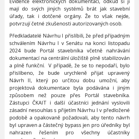
Evidence elektronických dokumentací, odkud si ji
mají do svých jiných systémů brát jak stavební
úřady, tak i dotčené orgány. Že to však nejde,
potvrzují četné zkušenosti autorizovaných osob.
Předkladatelé Návrhu I přislíbili, že před případným
schválením Návrhu I v Senátu na konci listopadu
2024 bude Portál stavebníka včetně nahrávání
dokumentací na centrální úložiště plně stabilizován
a plně funkční. V případě, že se to nepodaří, bylo
přislíbeno, že bude urychleně přijat upravený
Návrh II, který po určitou dobu umožní, aby
projektová dokumentace byla podávána i jiným
způsobem než pouze přes Portál stavebníka.
Zástupci ČKAIT i další účastníci jednání vyslovili
zásadní nesouhlas s přijetím Návrhu I v předložené
podobě a opakovaně požadovali, aby tento návrh
byl upraven a částečný bypass jen pro úředníky byl
nahrazen řešením pro všechny účastníky