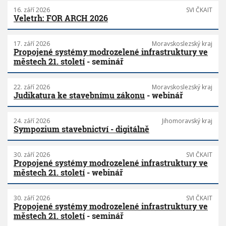
16. září 2026
SVI ČKAIT
Veletrh: FOR ARCH 2026
17. září 2026
Moravskoslezský kraj
Propojené systémy modrozelené infrastruktury ve
městech 21. století
- seminář
22. září 2026
Moravskoslezský kraj
Judikatura ke stavebnímu zákonu
- webinář
24. září 2026
Jihomoravský kraj
Sympozium stavebnictví - digitálně
30. září 2026
SVI ČKAIT
Propojené systémy modrozelené infrastruktury ve
městech 21. století
- webinář
30. září 2026
SVI ČKAIT
Propojené systémy modrozelené infrastruktury ve
městech 21. století
- seminář