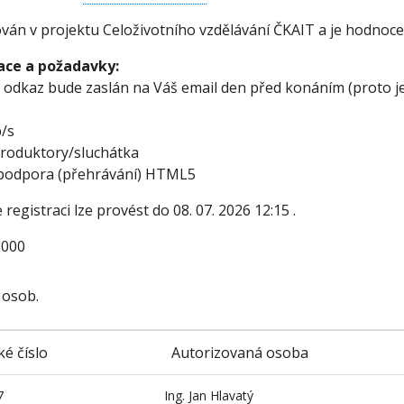
ován v projektu Celoživotního vzdělávání ČKAIT a je hodnoc
ace a požadavky:
 odkaz bude zaslán na Váš email den před konáním (proto je
b/s
produktory/sluchátka
 podpora (přehrávání) HTML5
 registraci lze provést do
08. 07. 2026 12:15
.
000
 osob.
ké číslo
Autorizovaná osoba
7
Ing. Jan Hlavatý