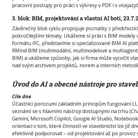
pracovní postupy pro práci s výkresy v PDF i s vícejaz
3. blok: BIM, projektování a vlastní AI boti, 23.7.
Závěrečný blok cyklu propojuje poznatky z předchozíc
pokročilejšími tématy. Ukážeme si práci s BIM modely
formátu IFC, představíme si specializované BIM AI pla
RMind BIM (multimodální, multimodelové a multiagenti
BIM) a ukážeme způsoby, jak si firma může vycvičit vla
nad svým archivem projektů, norem a interních metodi
Úvod do AI a obecné nástroje pro stave
Cíle dne
Účastníci porozumí základním principům fungování LLM
seznámí se s hlavními nástroji dostupnými na trhu (Ch
Gemini, Microsoft Copilot, Google AI Studio, Notebook
orientaci v tom, které činnosti ve stavebnictví lze již dn
efektivně podporovat – od projektování až po provoz 