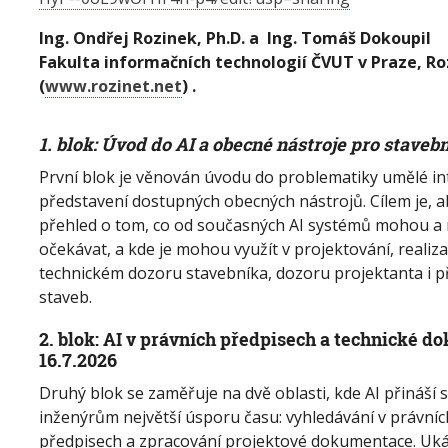
Ing. Ondřej Rozinek, Ph.D. a Ing. Tomáš Dokoupil
Fakulta informačních technologií ČVUT v Praze, Roz
(
www.rozinet.net
) .
1. blok: Úvod do AI a obecné nástroje pro stavebn
První blok je věnován úvodu do problematiky umělé in
představení dostupných obecných nástrojů. Cílem je, ab
přehled o tom, co od současných AI systémů mohou 
očekávat, a kde je mohou využít v projektování, realiza
technickém dozoru stavebníka, dozoru projektanta i p
staveb.
2. blok: AI v právních předpisech a technické d
16.7.2026
Druhý blok se zaměřuje na dvě oblasti, kde AI přináší
inženýrům největší úsporu času: vyhledávání v právníc
předpisech a zpracování projektové dokumentace. Uká