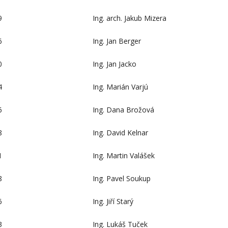
9
Ing. arch. Jakub Mizera
6
Ing. Jan Berger
0
Ing. Jan Jacko
4
Ing. Marián Varjú
6
Ing. Dana Brožová
8
Ing. David Kelnar
1
Ing. Martin Valášek
8
Ing. Pavel Soukup
6
Ing. Jiří Starý
3
Ing. Lukáš Tuček