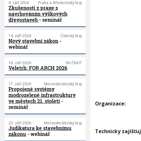
9. září 2026
Praha a Středočeský kraj
Zkušenosti z praxe s
navrhováním výškových
dřevostaveb
- seminář
14. září 2026
Ústecký kraj
Nový stavební zákon
-
webinář
16. září 2026
SVI ČKAIT
Veletrh: FOR ARCH 2026
17. září 2026
Moravskoslezský kraj
Propojené systémy
modrozelené infrastruktury
ve městech 21. století
-
Organizace:
seminář
22. září 2026
Moravskoslezský kraj
Judikatura ke stavebnímu
Technicky zajišťuj
zákonu
- webinář