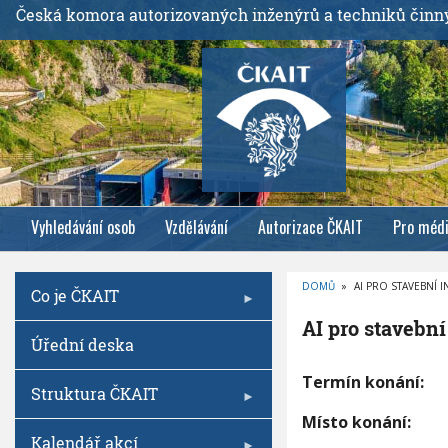
P
Česká komora autorizovaných inženýrů a techniků činn
ř
e
j
í
t
k
h
l
Vyhledávání osob
Vzdělávání
Autorizace ČKAIT
Pro méd
a
v
n
DOMŮ
»
AI PRO STAVEBNÍ I
Co je ČKAIT
í
D
R
m
AI pro stavební
O
Úřední deska
B
u
E
Č
o
A
K
Termín konání:
O
Struktura ČKAIT
b
I
V
p
Á
s
Místo konání:
N
r
A
Kalendář akcí
a