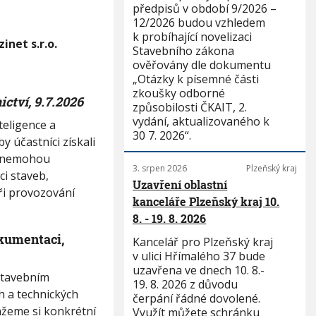
předpisů v období 9/2026 –
12/2026 budou vzhledem
k probíhající novelizaci
inet s.r.o.
Stavebního zákona
ověřovány dle dokumentu
„Otázky k písemné části
zkoušky odborné
ictví, 9.7.2026
způsobilosti ČKAIT, 2.
vydání, aktualizovaného k
teligence a
30 7. 2026“.
y účastníci získali
a nemohou
3. srpen 2026
Plzeňský kraj
ci staveb,
Uzavření oblastní
ři provozování
kanceláře Plzeňský kraj 10.
8. - 19. 8. 2026
okumentaci,
Kancelář pro Plzeňský kraj
v ulici Hřímalého 37 bude
uzavřena ve dnech 10. 8.-
 stavebním
19. 8. 2026 z důvodu
h a technických
čerpání řádné dovolené.
žeme si konkrétní
Využít můžete schránku