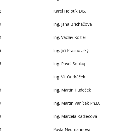
2
Karel Holotík DiS.
9
Ing. Jana Břicháčová
4
Ing. Václav Kozler
5
Ing. Jiří Krasnovský
5
Ing. Pavel Soukup
1
Ing. Vít Ondráček
3
Ing. Martin Hudeček
9
Ing. Martin Vaníček Ph.D.
2
Ing. Marcela Kadlecová
4
Pavla Neumannová