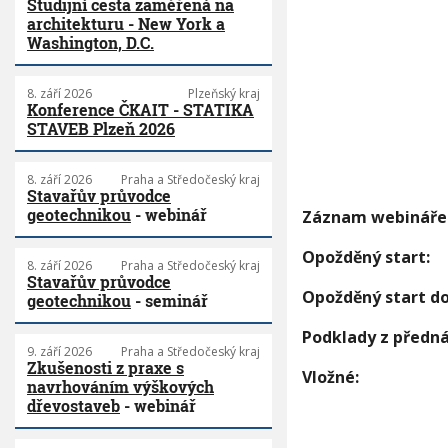
Studijní cesta zaměřená na
architekturu - New York a
Washington, D.C.
8. září 2026
Plzeňský kraj
Konference ČKAIT - STATIKA
STAVEB Plzeň 2026
8. září 2026
Praha a Středočeský kraj
Stavařův průvodce
geotechnikou
- webinář
Záznam webináře
Opožděný start:
8. září 2026
Praha a Středočeský kraj
Stavařův průvodce
Opožděný start do
geotechnikou
- seminář
Podklady z předná
9. září 2026
Praha a Středočeský kraj
Zkušenosti z praxe s
Vložné:
navrhováním výškových
dřevostaveb
- webinář