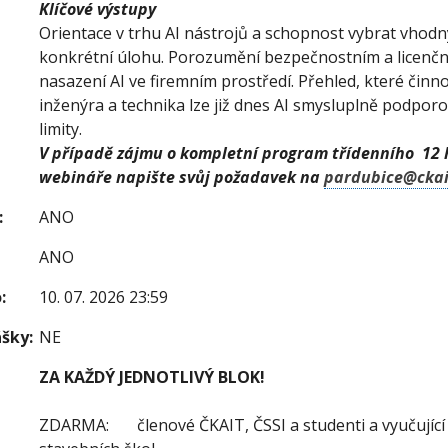
Klíčové výstupy
Orientace v trhu AI nástrojů a schopnost vybrat vhodn
konkrétní úlohu. Porozumění bezpečnostním a licenč
nasazení AI ve firemním prostředí. Přehled, které činn
inženýra a technika lze již dnes AI smysluplně podporo
limity.
V případě zájmu o kompletní program třídenního 12
webináře napište svůj požadavek na
pardubice@ckai
:
ANO
ANO
:
10. 07. 2026 23:59
šky:
NE
ZA KAŽDÝ JEDNOTLIVÝ BLOK!
ZDARMA: členové ČKAIT, ČSSI a studenti a vyučujíc