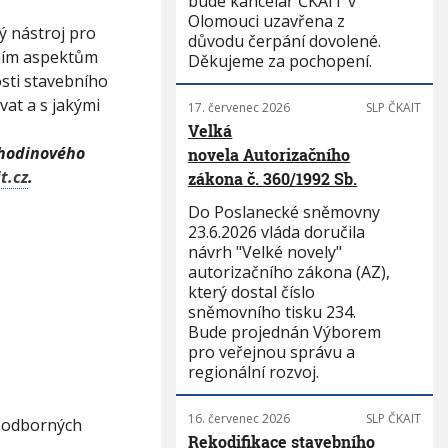
bude kancelář ČKAIT v
Olomouci uzavřena z
ý nástroj pro
důvodu čerpání dovolené.
ním aspektům
Děkujeme za pochopení.
osti stavebního
vat a s jakými
17. červenec 2026
SLP ČKAIT
Velká
 hodinového
novela Autorizačního
t.cz
.
zákona č. 360/1992 Sb.
Do Poslanecké sněmovny
23.6.2026 vláda doručila
návrh "Velké novely"
autorizačního zákona (AZ),
který dostal číslo
sněmovního tisku 234.
Bude projednán Výborem
pro veřejnou správu a
regionální rozvoj.
16. červenec 2026
SLP ČKAIT
í odborných
Rekodifikace stavebního