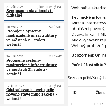
24. září 2026
Jihomoravský kraj
Webinář je akredit
Sympozium stavebnictví -
digitálně
Technické inform
Adresa: internetový
30. září 2026
SVI ČKAIT
přihlášení povinný)
Propojené systémy
Datová linka: >1 M
modrozelené infrastruktury
Audio vybavení: re
ve městech 21. století
-
webinář
Webový prohlížeč:
Upozornění:
Online
30. září 2026
SVI ČKAIT
Propojené systémy
Počet účastníků:
3
modrozelené infrastruktury
ve městech 21. století
-
seminář
Seznam přihlášených
12. říjen 2026
Ústecký kraj
Odstraňování staveb podle
ID
Člens
nového stavebního zákona
-
webinář
1
100471