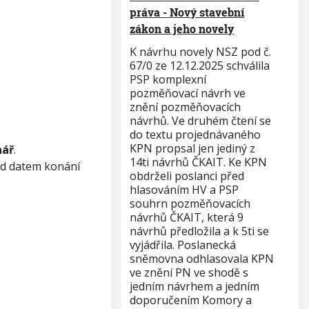
práva - Nový stavební
zákon a jeho novely
K návrhu novely NSZ pod č.
67/0 ze 12.12.2025 schválila
PSP komplexní
pozměňovací návrh ve
znění pozměňovacích
návrhů. Ve druhém čtení se
do textu projednávaného
KPN propsal jen jediný z
ář
.
14ti návrhů ČKAIT. Ke KPN
řed datem konání
obdrželi poslanci před
hlasováním HV a PSP
souhrn pozměňovacích
návrhů ČKAIT, která 9
návrhů předložila a k 5ti se
vyjádřila. Poslanecká
sněmovna odhlasovala KPN
ve znění PN ve shodě s
jedním návrhem a jedním
doporučením Komory a