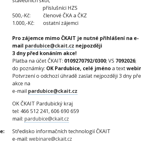
stavebních škol,
příslušníci HZS
500,-Kč: členové ČKA a ČKZ
1.000,-Kč: ostatní zájemci
Pro zájemce mimo ČKAIT je nutné přihlášení na e-
mail
pardubice@ckait.cz
nejpozději
3 dny před konáním akce!
Platba na účet ČKAIT:
0109270792/0300
; VS
7092026
;
do poznámky:
OK Pardubice, celé jméno
a text
webin
Potvrzení o odchozí úhradě zaslat nejpozději 3 dny p
akce na
e-mail
pardubice@ckait.cz
OK ČKAIT Pardubický kraj
tel: 466 512 241, 606 690 659
mail:
pardubice@ckait.cz
e:
Středisko informačních technologií ČKAIT
e-mail:
webinare@ckait.cz