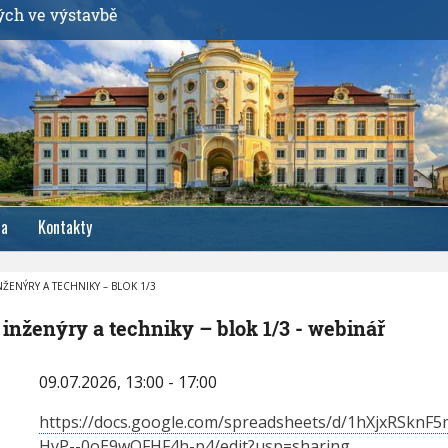
ých ve výstavbě
ia
Kontakty
NŽENÝRY A TECHNIKY – BLOK 1/3
 inženýry a techniky – blok 1/3 - webinář
09.07.2026, 13:00 - 17:00
https://docs.google.com/spreadsheets/d/1hXjxRSkn
HyP--0oE9wOFHF4h-p4/edit?usp=sharing