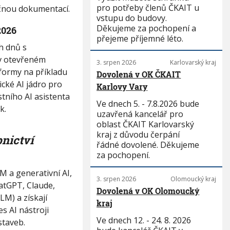
pro potřeby členů ČKAIT u
yčnou dokumentací.
vstupu do budovy.
Děkujeme za pochopení a
2026
přejeme příjemné léto.
h dnů s
 v otevřeném
3. srpen 2026
Karlovarský kraj
tformy na příkladu
Dovolená v OK ČKAIT
cké AI jádro pro
Karlovy Vary
stního AI asistenta
Ve dnech 5. - 7.8.2026 bude
k.
uzavřená kancelář pro
oblast ČKAIT Karlovarský
kraj z důvodu čerpání
bnictví
řádné dovolené. Děkujeme
za pochopení.
 a generativní AI,
3. srpen 2026
Olomoucký kraj
atGPT, Claude,
Dovolená v OK Olomoucký
LM) a získají
kraj
es AI nástroji
Ve dnech 12. - 24. 8. 2026
staveb.