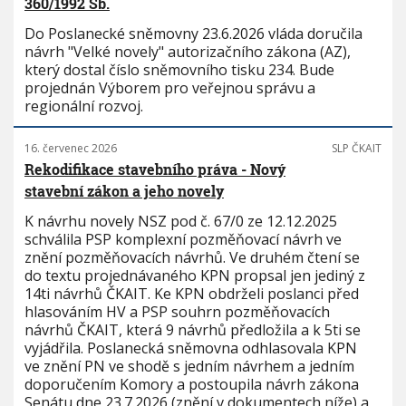
360/1992 Sb.
Do Poslanecké sněmovny 23.6.2026 vláda doručila
návrh "Velké novely" autorizačního zákona (AZ),
který dostal číslo sněmovního tisku 234. Bude
projednán Výborem pro veřejnou správu a
regionální rozvoj.
16. červenec 2026
SLP ČKAIT
Rekodifikace stavebního práva - Nový
stavební zákon a jeho novely
K návrhu novely NSZ pod č. 67/0 ze 12.12.2025
schválila PSP komplexní pozměňovací návrh ve
znění pozměňovacích návrhů. Ve druhém čtení se
do textu projednávaného KPN propsal jen jediný z
14ti návrhů ČKAIT. Ke KPN obdrželi poslanci před
hlasováním HV a PSP souhrn pozměňovacích
návrhů ČKAIT, která 9 návrhů předložila a k 5ti se
vyjádřila. Poslanecká sněmovna odhlasovala KPN
ve znění PN ve shodě s jedním návrhem a jedním
doporučením Komory a postoupila návrh zákona
Senátu dne 23.7.2026 (znění v dokumentech níže) a