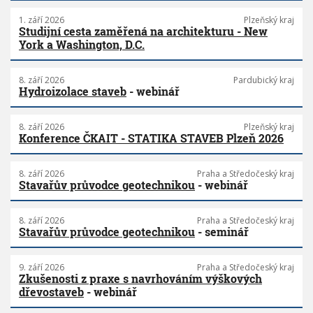
1. září 2026
Plzeňský kraj
Studijní cesta zaměřená na architekturu - New
York a Washington, D.C.
8. září 2026
Pardubický kraj
Hydroizolace staveb
- webinář
8. září 2026
Plzeňský kraj
Konference ČKAIT - STATIKA STAVEB Plzeň 2026
8. září 2026
Praha a Středočeský kraj
Stavařův průvodce geotechnikou
- webinář
8. září 2026
Praha a Středočeský kraj
Stavařův průvodce geotechnikou
- seminář
9. září 2026
Praha a Středočeský kraj
Zkušenosti z praxe s navrhováním výškových
dřevostaveb
- webinář