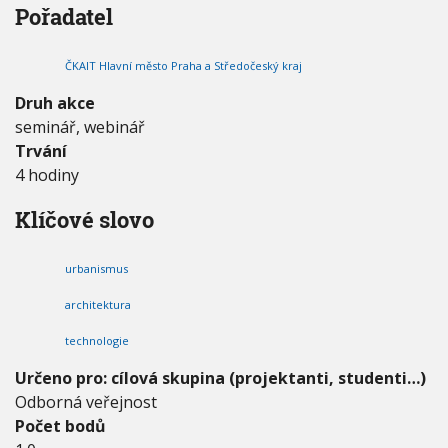
Pořadatel
á
V
h
I
m
G
u
A
ě
C
ČKAIT Hlavní město Praha a Středočeský kraj
s
E
t
Druh akce
a
seminář, webinář
–
u
Trvání
r
4 hodiny
b
a
Klíčové slovo
n
i
s
urbanismus
m
u
architektura
s
,
technologie
a
r
Určeno pro: cílová skupina (projektanti, studenti…)
c
Odborná veřejnost
h
Počet bodů
i