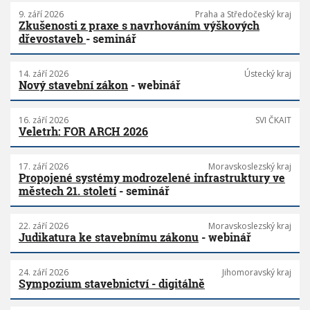
9. září 2026
Praha a Středočeský kraj
Zkušenosti z praxe s navrhováním výškových
dřevostaveb
- seminář
14. září 2026
Ústecký kraj
Nový stavební zákon
- webinář
16. září 2026
SVI ČKAIT
Veletrh: FOR ARCH 2026
17. září 2026
Moravskoslezský kraj
Propojené systémy modrozelené infrastruktury ve
městech 21. století
- seminář
22. září 2026
Moravskoslezský kraj
Judikatura ke stavebnímu zákonu
- webinář
24. září 2026
Jihomoravský kraj
Sympozium stavebnictví - digitálně