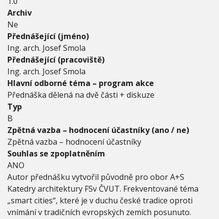
1.0
t
e
Archiv
k
Ne
t
Přednášející (jméno)
u
Ing. arch. Josef Smola
r
a
Přednášející (pracoviště)
,
Ing. arch. Josef Smola
t
Hlavní odborné téma – program akce
e
Přednáška dělená na dvě části + diskuze
c
h
Typ
n
B
o
Zpětná vazba – hodnocení účastníky (ano / ne)
l
o
Zpětná vazba – hodnocení účastníky
g
Souhlas se zpoplatněním
i
ANO
e
Autor přednášku vytvořil původně pro obor A+S
Katedry architektury FSv ČVUT. Frekventované téma
„smart cities“, které je v duchu české tradice oproti
vnímání v tradičních evropských zemích posunuto.