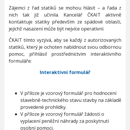
é
s
Zájemci z řad statiků se mohou hlásit – a řada z
t
nich tak již učinila. Kancelář ČKAIT aktivně
a
kontaktuje statiky především ze spádové oblasti,
t
i
jejichž nasazení může být nejvíce operativní.
k
y
ČKAIT tímto vyzývá, aby se každý z autorizovaných
n
statiků, který je ochoten nabídnout svou odbornou
a
pomoc, přihlásil prostřednictvím interaktivního
p
formuláře:
o
m
Interaktivní formulář
o
c
H
o
V příloze je vzorový formulář pro hodnocení
d
o
stavebně-technického stavu stavby na základě
n
provedené prohlídky.
í
V příloze je vzorový formulář žádosti o
n
vyplacení peněžní náhrady za poskytnutí
s
k
osobní pomoci.