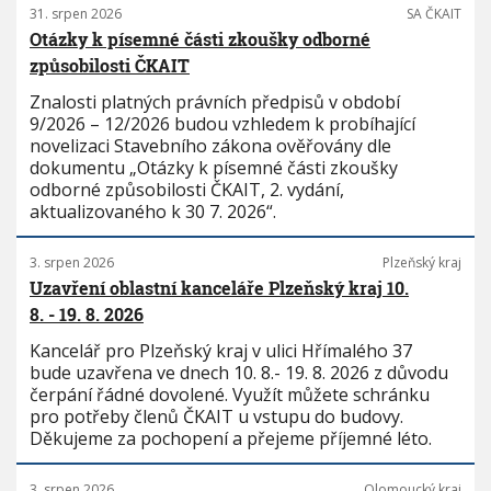
31. srpen 2026
SA ČKAIT
Otázky k písemné části zkoušky odborné
způsobilosti ČKAIT
Znalosti platných právních předpisů v období
9/2026 – 12/2026 budou vzhledem k probíhající
novelizaci Stavebního zákona ověřovány dle
dokumentu „Otázky k písemné části zkoušky
odborné způsobilosti ČKAIT, 2. vydání,
aktualizovaného k 30 7. 2026“.
3. srpen 2026
Plzeňský kraj
Uzavření oblastní kanceláře Plzeňský kraj 10.
8. - 19. 8. 2026
Kancelář pro Plzeňský kraj v ulici Hřímalého 37
bude uzavřena ve dnech 10. 8.- 19. 8. 2026 z důvodu
čerpání řádné dovolené. Využít můžete schránku
pro potřeby členů ČKAIT u vstupu do budovy.
Děkujeme za pochopení a přejeme příjemné léto.
3. srpen 2026
Olomoucký kraj