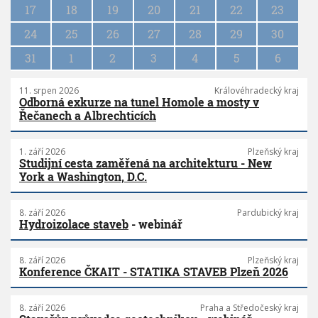
i
17
18
19
20
21
22
23
o
n
24
25
26
27
28
29
30
31
1
2
3
4
5
6
11. srpen 2026
Královéhradecký kraj
Odborná exkurze na tunel Homole a mosty v
Řečanech a Albrechticích
1. září 2026
Plzeňský kraj
Studijní cesta zaměřená na architekturu - New
York a Washington, D.C.
8. září 2026
Pardubický kraj
Hydroizolace staveb
- webinář
8. září 2026
Plzeňský kraj
Konference ČKAIT - STATIKA STAVEB Plzeň 2026
8. září 2026
Praha a Středočeský kraj