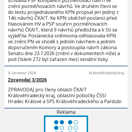
schválila PSP komplexní pozměňovací návrh ve
znění pozměňovacích návrhů. Ve druhém čtení se
do textu projednávaného KPN propsal jen jediný z
14ti návrhů ČKAIT. Ke KPN obdrželi poslanci před
hlasováním HV a PSP souhrn pozměňovacích
návrhů ČKAIT, která 9 návrhů předložila a k 5ti se
vyjádřila. Poslanecká sněmovna odhlasovala KPN
ve znění PN ve shodě s jedním návrhem a jedním
doporučením Komory a postoupila návrh zákona
Senátu dne 23.7.2026 (znění v dokumentech níže) a
pod číslem 272 byl zařazen mezi senátní tisky.
9. červenec 2026
Královéhradecký kraj
Zpravodaj 3/2026
ZPRAVODAJ pro členy oblasti ČKAIT
Královéhradecký kraj, oblastní pobočky ČSSI
Hradec Králové a SPS Královéhradeckého a Pardubi
Reklama