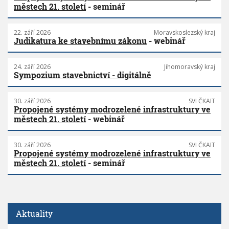
městech 21. století
- seminář
22. září 2026
Moravskoslezský kraj
Judikatura ke stavebnímu zákonu
- webinář
24. září 2026
Jihomoravský kraj
Sympozium stavebnictví - digitálně
30. září 2026
SVI ČKAIT
Propojené systémy modrozelené infrastruktury ve
městech 21. století
- webinář
30. září 2026
SVI ČKAIT
Propojené systémy modrozelené infrastruktury ve
městech 21. století
- seminář
Aktuality