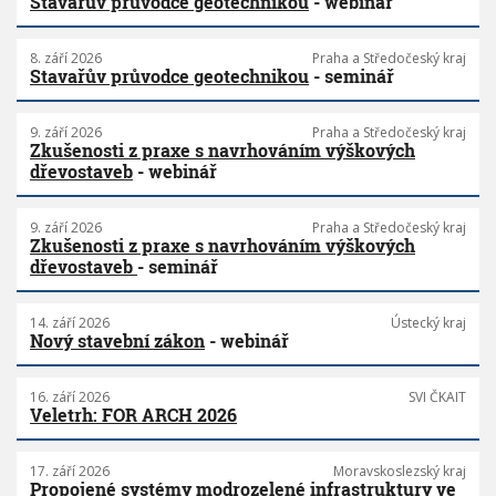
Stavařův průvodce geotechnikou
- webinář
8. září 2026
Praha a Středočeský kraj
Stavařův průvodce geotechnikou
- seminář
9. září 2026
Praha a Středočeský kraj
Zkušenosti z praxe s navrhováním výškových
dřevostaveb
- webinář
9. září 2026
Praha a Středočeský kraj
Zkušenosti z praxe s navrhováním výškových
dřevostaveb
- seminář
14. září 2026
Ústecký kraj
Nový stavební zákon
- webinář
16. září 2026
SVI ČKAIT
Veletrh: FOR ARCH 2026
17. září 2026
Moravskoslezský kraj
Propojené systémy modrozelené infrastruktury ve