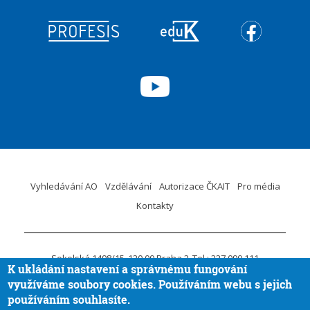
Vyhledávání AO
Vzdělávání
Autorizace ČKAIT
Pro média
Kontakty
Sokolská 1498/15
120 00 Praha 2
Tel.: 227 090 111
K ukládání nastavení a správnému fungování
ID DS:
krvaigt
E-mail.:
ckait@ckait.cz
Ochrana osobních údajů
využíváme soubory cookies. Používáním webu s jejich
Oznámení porušení práva EU
používáním souhlasíte.