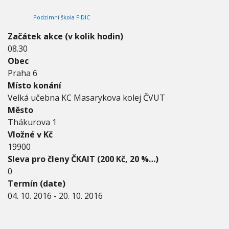
2
V
h
I
0
Podzimní škola FIDIC
G
u
1
A
C
6
Začátek akce (v kolik hodin)
E
-
08.30
2
Obec
0
.
Praha 6
1
Místo konání
0
Velká učebna KC Masarykova kolej ČVUT
.
Město
2
0
Thákurova 1
1
Vložné v Kč
6
19900
Sleva pro členy ČKAIT (200 Kč, 20 %…)
0
Termín (date)
04. 10. 2016
-
20. 10. 2016