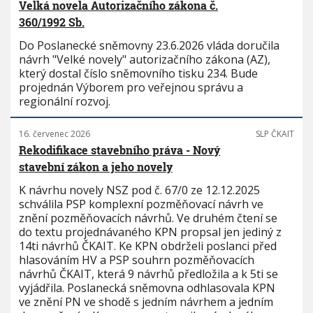
Velká novela Autorizačního zákona č.
360/1992 Sb.
Do Poslanecké sněmovny 23.6.2026 vláda doručila
návrh "Velké novely" autorizačního zákona (AZ),
který dostal číslo sněmovního tisku 234. Bude
projednán Výborem pro veřejnou správu a
regionální rozvoj.
16. červenec 2026
SLP ČKAIT
Rekodifikace stavebního práva - Nový
stavební zákon a jeho novely
K návrhu novely NSZ pod č. 67/0 ze 12.12.2025
schválila PSP komplexní pozměňovací návrh ve
znění pozměňovacích návrhů. Ve druhém čtení se
do textu projednávaného KPN propsal jen jediný z
14ti návrhů ČKAIT. Ke KPN obdrželi poslanci před
hlasováním HV a PSP souhrn pozměňovacích
návrhů ČKAIT, která 9 návrhů předložila a k 5ti se
vyjádřila. Poslanecká sněmovna odhlasovala KPN
ve znění PN ve shodě s jedním návrhem a jedním