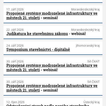
17. září 2026
Moravskoslezský kraj
Propojené systémy modrozelené infrastruktury ve
městech 21. století
- seminář
22. září 2026
Moravskoslezský kraj
Judikatura ke stavebnímu zákonu
- webinář
24. září 2026
Jihomoravský kraj
Sympozium stavebnictví - digitálně
30. září 2026
SVI ČKAIT
Propojené systémy modrozelené infrastruktury ve
městech 21. století
- webinář
30. září 2026
SVI ČKAIT
Propojené systémy modrozelené infrastruktury ve
městech 21. století
- seminář
12. říjen 2026
Ústecký kraj
Odstraňování staveb podle nového stavebního