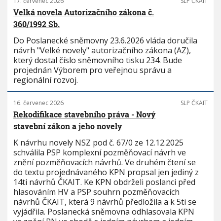
17. červenec 2026
SLP ČKAIT
Velká novela Autorizačního zákona č.
360/1992 Sb.
Do Poslanecké sněmovny 23.6.2026 vláda doručila
návrh "Velké novely" autorizačního zákona (AZ),
který dostal číslo sněmovního tisku 234. Bude
projednán Výborem pro veřejnou správu a
regionální rozvoj.
16. červenec 2026
SLP ČKAIT
Rekodifikace stavebního práva - Nový
stavební zákon a jeho novely
K návrhu novely NSZ pod č. 67/0 ze 12.12.2025
schválila PSP komplexní pozměňovací návrh ve
znění pozměňovacích návrhů. Ve druhém čtení se
do textu projednávaného KPN propsal jen jediný z
14ti návrhů ČKAIT. Ke KPN obdrželi poslanci před
hlasováním HV a PSP souhrn pozměňovacích
návrhů ČKAIT, která 9 návrhů předložila a k 5ti se
vyjádřila. Poslanecká sněmovna odhlasovala KPN