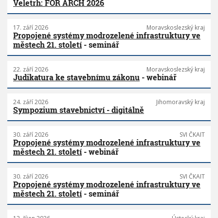
Veletrh: FOR ARCH 2026
17. září 2026
Moravskoslezský kraj
Propojené systémy modrozelené infrastruktury ve
městech 21. století
- seminář
22. září 2026
Moravskoslezský kraj
Judikatura ke stavebnímu zákonu
- webinář
24. září 2026
Jihomoravský kraj
Sympozium stavebnictví - digitálně
30. září 2026
SVI ČKAIT
Propojené systémy modrozelené infrastruktury ve
městech 21. století
- webinář
30. září 2026
SVI ČKAIT
Propojené systémy modrozelené infrastruktury ve
městech 21. století
- seminář