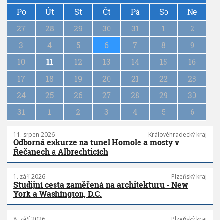
P
a
Po
Út
St
Čt
Pá
So
Ne
g
27
28
29
30
31
1
2
i
n
3
4
5
6
7
8
9
a
10
11
12
13
14
15
16
t
i
17
18
19
20
21
22
23
o
n
24
25
26
27
28
29
30
31
1
2
3
4
5
6
11. srpen 2026
Královéhradecký kraj
Odborná exkurze na tunel Homole a mosty v
Řečanech a Albrechticích
1. září 2026
Plzeňský kraj
Studijní cesta zaměřená na architekturu - New
York a Washington, D.C.
8. září 2026
Plzeňský kraj