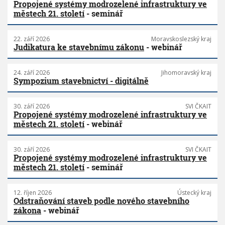
Propojené systémy modrozelené infrastruktury ve
městech 21. století
- seminář
22. září 2026
Moravskoslezský kraj
Judikatura ke stavebnímu zákonu
- webinář
24. září 2026
Jihomoravský kraj
Sympozium stavebnictví - digitálně
30. září 2026
SVI ČKAIT
Propojené systémy modrozelené infrastruktury ve
městech 21. století
- webinář
30. září 2026
SVI ČKAIT
Propojené systémy modrozelené infrastruktury ve
městech 21. století
- seminář
12. říjen 2026
Ústecký kraj
Odstraňování staveb podle nového stavebního
zákona
- webinář