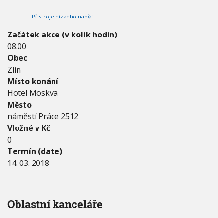
0
V
h
I
1
Přístroje nízkého napětí
G
u
8
A
C
-
Začátek akce (v kolik hodin)
E
1
08.00
4
Obec
.
3
Zlín
.
Místo konání
2
Hotel Moskva
0
Město
1
8
náměstí Práce 2512
Vložné v Kč
0
Termín (date)
14. 03. 2018
Oblastní kanceláře