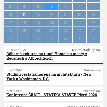
i
n
3
4
5
6
7
8
9
a
10
11
12
13
14
15
16
t
i
17
18
19
20
21
22
23
o
n
24
25
26
27
28
29
30
31
1
2
3
4
5
6
11. srpen 2026
Královéhradecký kraj
Odborná exkurze na tunel Homole a mosty v
Řečanech a Albrechticích
1. září 2026
Plzeňský kraj
Studijní cesta zaměřená na architekturu - New
York a Washington, D.C.
8. září 2026
Plzeňský kraj
Konference ČKAIT - STATIKA STAVEB Plzeň 2026
8. září 2026
Praha a Středočeský kraj