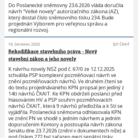
Do Poslanecké sněmovny 23.6.2026 vláda doručila
návrh "Velké novely" autorizačního zákona (AZ),
který dostal číslo sněmovního tisku 234. Bude
projednán Výborem pro veřejnou správu a
regionální rozvoj.
16. červenec 2026
SLP ČKAIT
Rekodifikace stavebního práva - Nový
stavební zákon a jeho novely
K návrhu novely NSZ pod č. 67/0 ze 12.12.2025
schválila PSP komplexní pozměňovací návrh ve
znění pozměňovacích návrhů. Ve druhém čtení se
do textu projednávaného KPN propsal jen jediný z
14ti návrhů ČKAIT. Ke KPN obdrželi poslanci před
hlasováním HV a PSP souhrn pozměňovacích
návrhů ČKAIT, která 9 návrhů předložila a k 5ti se
vyjádřila. Poslanecká sněmovna odhlasovala KPN
ve znění PN ve shodě s jedním návrhem a jedním
doporučením Komory a postoupila návrh zákona
Senátu dne 23.7.2026 (znění v dokumentech níže) a
pod číslem 272 byl zařazen mezi senátní tisky.