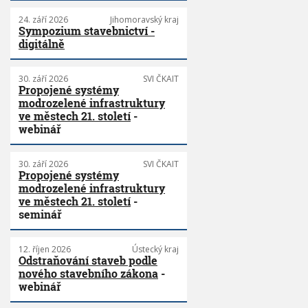
24. září 2026
Jihomoravský kraj
Sympozium stavebnictví -
digitálně
30. září 2026
SVI ČKAIT
Propojené systémy
modrozelené infrastruktury
ve městech 21. století
-
webinář
30. září 2026
SVI ČKAIT
Propojené systémy
modrozelené infrastruktury
ve městech 21. století
-
seminář
12. říjen 2026
Ústecký kraj
Odstraňování staveb podle
nového stavebního zákona
-
webinář