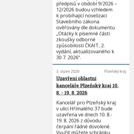
předpisů v období 9/2026 –
12/2026 budou vzhledem
k probíhající novelizaci
Stavebního zákona
ověřovány dle dokumentu
„Otázky k písemné části
zkoušky odborné
způsobilosti ČKAIT, 2.
vydání, aktualizovaného k
30 7. 2026“.
3. srpen 2026
Plzeňský kraj
Uzavření oblastní
kanceláře Plzeňský kraj 10.
8. - 19. 8. 2026
Kancelář pro Plzeňský kraj
v ulici Hřímalého 37 bude
uzavřena ve dnech 10. 8.-
19. 8. 2026 z důvodu
čerpání řádné dovolené.
Využít můžete schránku