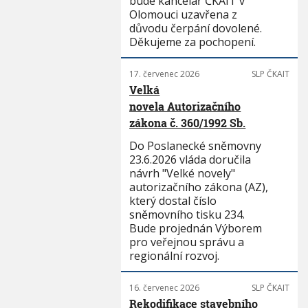
bude kancelář ČKAIT v
Olomouci uzavřena z
důvodu čerpání dovolené.
Děkujeme za pochopení.
17. červenec 2026
SLP ČKAIT
Velká
novela Autorizačního
zákona č. 360/1992 Sb.
Do Poslanecké sněmovny
23.6.2026 vláda doručila
návrh "Velké novely"
autorizačního zákona (AZ),
který dostal číslo
sněmovního tisku 234.
Bude projednán Výborem
pro veřejnou správu a
regionální rozvoj.
16. červenec 2026
SLP ČKAIT
Rekodifikace stavebního