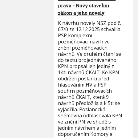
práva - Nový stavební
zákon a jeho novely
K návrhu novely NSZ pod č.
67/0 ze 12.12.2025 schválila
PSP komplexní
pozměňovací návrh ve
znění pozměňovacích
návrhů. Ve druhém čtení se
do textu projednávaného
KPN propsal jen jediný z
14ti návrhů ČKAIT. Ke KPN
obdrželi poslanci před
hlasováním HV a PSP
souhrn pozměňovacích
návrhů ČKAIT, která 9
návrhů předložila a k 5ti se
vyjádřila. Poslanecká
sněmovna odhlasovala KPN
ve znění PN ve shodě s
jedním návrhem a jedním
doporučením Komory a