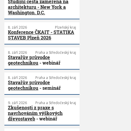
Studijní cesta zaměřená na
architekturu - New York a
Washington, D.C.
8. září 2026
Plzeňský kraj
Konference ČKAIT - STATIKA
STAVEB Plzeň 2026
8. září 2026
Praha a Středočeský kraj
Stavařův průvodce
geotechnikou
- webinář
8. září 2026
Praha a Středočeský kraj
Stavařův průvodce
geotechnikou
- seminář
9. září 2026
Praha a Středočeský kraj
Zkušenosti z praxe s
navrhováním výškových
dřevostaveb
- webinář