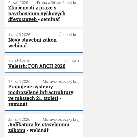
9. září 2026
Praha a Středočeský kraj
Zkušenosti z praxe s
navrhováním výškových
dřevostaveb
- seminář
14. září 2026
Ústecký kraj
Nový stavební zákon
-
webinář
16. září 2026
SVI ČKAIT
Veletrh: FOR ARCH 2026
17. září 2026
Moravskoslezský kraj
Propojené systémy
modrozelené infrastruktury
ve městech 21. století
-
seminář
22. září 2026
Moravskoslezský kraj
Judikatura ke stavebnímu
zákonu
- webinář