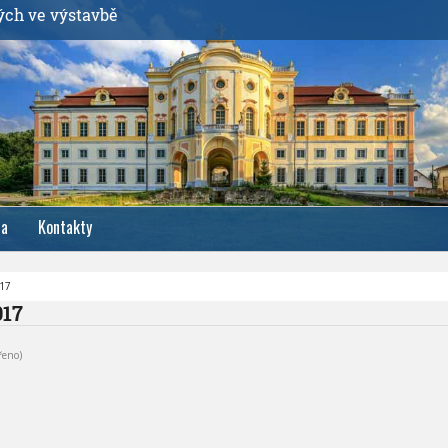
ých ve výstavbě
ia
Kontakty
017
017
řeno)