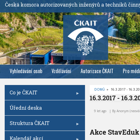
P
Česká komora autorizovaných inženýrů a techniků činn
ř
e
j
í
t
k
h
l
Vyhledávání osob
Vzdělávání
Autorizace ČKAIT
Pro méd
a
v
n
DOMŮ
»
16.3.2017 - 16.3.2
Co je ČKAIT
í
D
16.3.2017 - 16.3.2
R
m
O
1
Úřední deska
B
u
6
E
9 let ago
By
Anonym (neově
Č
o
.
K
3
O
Struktura ČKAIT
b
V
.
Á
Akce StavEduk
s
2
N
A
Kalendář akcí
a
0