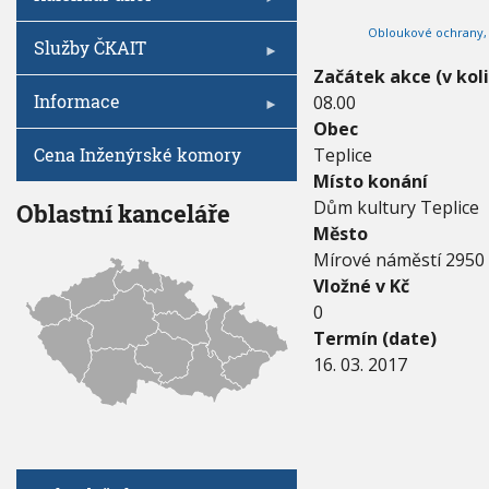
V
I
1
h
G
Obloukové ochrany, 
7
A
u
Služby ČKAIT
C
-
E
Začátek akce (v kol
1
Informace
08.00
6
.
Obec
3
Cena Inženýrské komory
Teplice
.
Místo konání
2
0
Dům kultury Teplice
Oblastní kanceláře
1
Město
7
Mírové náměstí 2950
Vložné v Kč
0
Termín (date)
16. 03. 2017