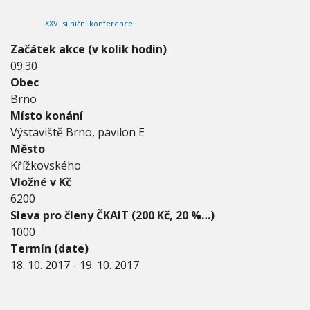
2
V
h
I
0
XXV. silniční konference
G
u
1
A
C
7
Začátek akce (v kolik hodin)
E
-
09.30
1
Obec
9
.
Brno
1
Místo konání
0
Výstaviště Brno, pavilon E
.
Město
2
0
Křížkovského
1
Vložné v Kč
7
6200
Sleva pro členy ČKAIT (200 Kč, 20 %…)
1000
Termín (date)
18. 10. 2017
-
19. 10. 2017