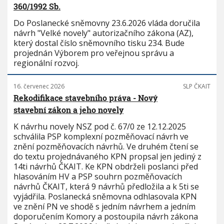
360/1992 Sb.
Do Poslanecké sněmovny 23.6.2026 vláda doručila
návrh "Velké novely" autorizačního zákona (AZ),
který dostal číslo sněmovního tisku 234. Bude
projednán Výborem pro veřejnou správu a
regionální rozvoj.
16. červenec 2026
SLP ČKAIT
Rekodifikace stavebního práva - Nový
stavební zákon a jeho novely
K návrhu novely NSZ pod č. 67/0 ze 12.12.2025
schválila PSP komplexní pozměňovací návrh ve
znění pozměňovacích návrhů. Ve druhém čtení se
do textu projednávaného KPN propsal jen jediný z
14ti návrhů ČKAIT. Ke KPN obdrželi poslanci před
hlasováním HV a PSP souhrn pozměňovacích
návrhů ČKAIT, která 9 návrhů předložila a k 5ti se
vyjádřila. Poslanecká sněmovna odhlasovala KPN
ve znění PN ve shodě s jedním návrhem a jedním
doporučením Komory a postoupila návrh zákona