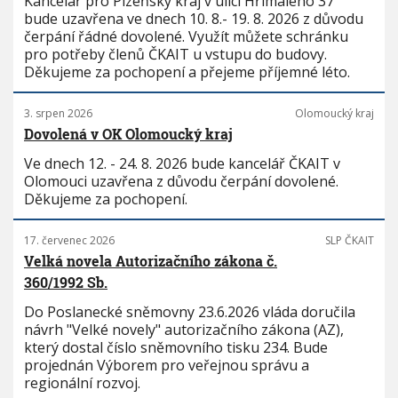
Kancelář pro Plzeňský kraj v ulici Hřímalého 37
bude uzavřena ve dnech 10. 8.- 19. 8. 2026 z důvodu
čerpání řádné dovolené. Využít můžete schránku
pro potřeby členů ČKAIT u vstupu do budovy.
Děkujeme za pochopení a přejeme příjemné léto.
3. srpen 2026
Olomoucký kraj
Dovolená v OK Olomoucký kraj
Ve dnech 12. - 24. 8. 2026 bude kancelář ČKAIT v
Olomouci uzavřena z důvodu čerpání dovolené.
Děkujeme za pochopení.
17. červenec 2026
SLP ČKAIT
Velká novela Autorizačního zákona č.
360/1992 Sb.
Do Poslanecké sněmovny 23.6.2026 vláda doručila
návrh "Velké novely" autorizačního zákona (AZ),
který dostal číslo sněmovního tisku 234. Bude
projednán Výborem pro veřejnou správu a
regionální rozvoj.