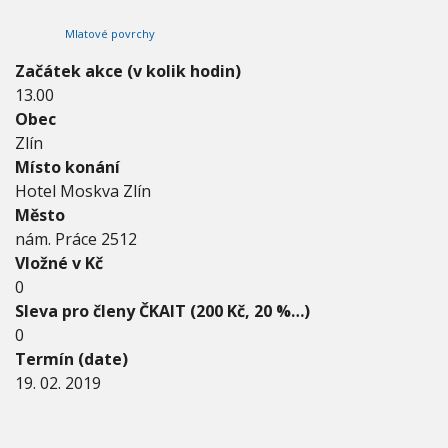
0
V
h
I
1
Mlatové povrchy
G
u
9
A
C
-
Začátek akce (v kolik hodin)
E
1
13.00
9
Obec
.
2
Zlín
.
Místo konání
2
Hotel Moskva Zlín
0
Město
1
9
nám. Práce 2512
Vložné v Kč
0
Sleva pro členy ČKAIT (200 Kč, 20 %…)
0
Termín (date)
19. 02. 2019