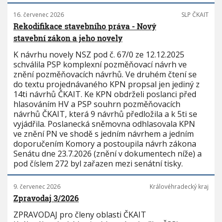
16. červenec 2026
SLP ČKAIT
Rekodifikace stavebního práva - Nový
stavební zákon a jeho novely
K návrhu novely NSZ pod č. 67/0 ze 12.12.2025
schválila PSP komplexní pozměňovací návrh ve
znění pozměňovacích návrhů. Ve druhém čtení se
do textu projednávaného KPN propsal jen jediný z
14ti návrhů ČKAIT. Ke KPN obdrželi poslanci před
hlasováním HV a PSP souhrn pozměňovacích
návrhů ČKAIT, která 9 návrhů předložila a k 5ti se
vyjádřila. Poslanecká sněmovna odhlasovala KPN
ve znění PN ve shodě s jedním návrhem a jedním
doporučením Komory a postoupila návrh zákona
Senátu dne 23.7.2026 (znění v dokumentech níže) a
pod číslem 272 byl zařazen mezi senátní tisky.
9. červenec 2026
Královéhradecký kraj
Zpravodaj 3/2026
ZPRAVODAJ pro členy oblasti ČKAIT