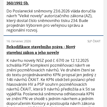
360/1992 Sb.
Do Poslanecké sněmovny 23.6.2026 vláda doručila
návrh "Velké novely" autorizačního zákona (AZ),
který dostal číslo sněmovního tisku 234. Bude
projednán Výborem pro veřejnou správu a
regionální rozvoj.
16. červenec 2026
SLP ČKAIT
Rekodifikace stavebního práva - Nový
stavební zákon a jeho novely
K návrhu novely NSZ pod č. 67/0 ze 12.12.2025
schválila PSP komplexní pozměňovací návrh ve
znění pozměňovacích návrhů. Ve druhém čtení se
do textu projednávaného KPN propsal jen jediný z
14ti návrhů ČKAIT. Ke KPN obdrželi poslanci před
hlasováním HV a PSP souhrn pozměňovacích
návrhů ČKAIT, která 9 návrhů předložila a k 5ti se
vyjádřila. Poslanecká sněmovna odhlasovala KPN
ve znění PN ve shodě s jedním návrhem a jedním
doporučením Komory a postoupila návrh zákona