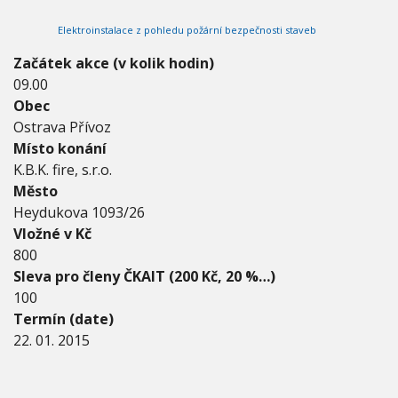
2
V
h
I
0
Elektroinstalace z pohledu požární bezpečnosti staveb
G
u
1
A
C
5
Začátek akce (v kolik hodin)
E
-
09.00
2
Obec
2
.
Ostrava Přívoz
0
Místo konání
1
K.B.K. fire, s.r.o.
.
Město
2
0
Heydukova 1093/26
1
Vložné v Kč
5
800
Sleva pro členy ČKAIT (200 Kč, 20 %…)
100
Termín (date)
22. 01. 2015