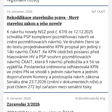
regionální rozvoj.
16. červenec 2026
SLP ČKAIT
Rekodifikace stavebního práva - Nový
stavební zákon a jeho novely
K návrhu novely NSZ pod č. 67/0 ze 12.12.2025
schválila PSP komplexní pozměňovací návrh ve
znění pozměňovacích návrhů. Ve druhém čtení se
do textu projednávaného KPN propsal jen jediný z
14ti návrhů ČKAIT. Ke KPN obdrželi poslanci před
hlasováním HV a PSP souhrn pozměňovacích
návrhů ČKAIT, která 9 návrhů předložila a k 5ti se
vyjádřila. Poslanecká sněmovna odhlasovala KPN
ve znění PN ve shodě s jedním návrhem a jedním
doporučením Komory a postoupila návrh zákona
Senátu dne 23.7.2026 (znění v dokumentech níže) a
pod číslem 272 byl zařazen mezi senátní tisky.
9. červenec 2026
Královéhradecký kraj
Zpravodaj 3/2026