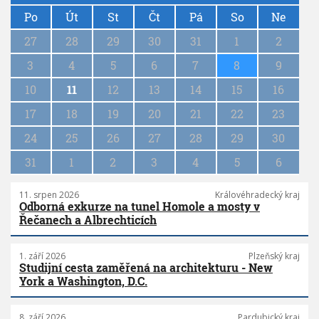
P
a
Po
Út
St
Čt
Pá
So
Ne
g
27
28
29
30
31
1
2
i
n
3
4
5
6
7
8
9
a
10
11
12
13
14
15
16
t
i
17
18
19
20
21
22
23
o
n
24
25
26
27
28
29
30
31
1
2
3
4
5
6
11. srpen 2026
Královéhradecký kraj
Odborná exkurze na tunel Homole a mosty v
Řečanech a Albrechticích
1. září 2026
Plzeňský kraj
Studijní cesta zaměřená na architekturu - New
York a Washington, D.C.
8. září 2026
Pardubický kraj