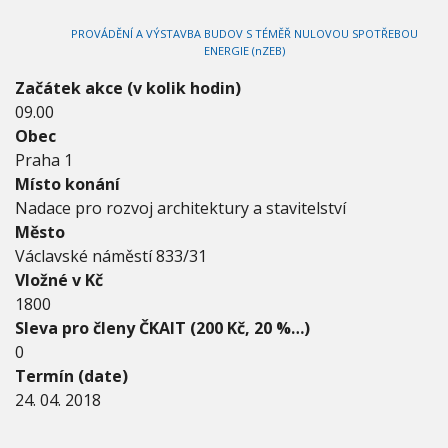
2
V
h
I
0
PROVÁDĚNÍ A VÝSTAVBA BUDOV S TÉMĚŘ NULOVOU SPOTŘEBOU
G
u
1
A
ENERGIE (nZEB)
C
8
E
-
Začátek akce (v kolik hodin)
2
09.00
4
Obec
.
Praha 1
0
4
Místo konání
.
Nadace pro rozvoj architektury a stavitelství
2
Město
0
Václavské náměstí 833/31
1
8
Vložné v Kč
1800
Sleva pro členy ČKAIT (200 Kč, 20 %…)
0
Termín (date)
24. 04. 2018