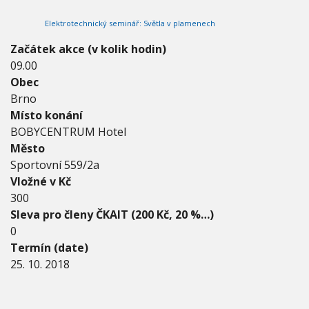
2
V
h
I
0
Elektrotechnický seminář: Světla v plamenech
G
u
1
A
C
8
Začátek akce (v kolik hodin)
E
-
09.00
2
Obec
5
.
Brno
1
Místo konání
0
BOBYCENTRUM Hotel
.
Město
2
0
Sportovní 559/2a
1
Vložné v Kč
8
300
Sleva pro členy ČKAIT (200 Kč, 20 %…)
0
Termín (date)
25. 10. 2018