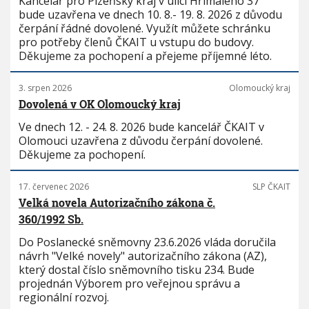
Kancelář pro Plzeňský kraj v ulici Hřímalého 37
bude uzavřena ve dnech 10. 8.- 19. 8. 2026 z důvodu
čerpání řádné dovolené. Využít můžete schránku
pro potřeby členů ČKAIT u vstupu do budovy.
Děkujeme za pochopení a přejeme příjemné léto.
3. srpen 2026
Olomoucký kraj
Dovolená v OK Olomoucký kraj
Ve dnech 12. - 24. 8. 2026 bude kancelář ČKAIT v
Olomouci uzavřena z důvodu čerpání dovolené.
Děkujeme za pochopení.
17. červenec 2026
SLP ČKAIT
Velká novela Autorizačního zákona č.
360/1992 Sb.
Do Poslanecké sněmovny 23.6.2026 vláda doručila
návrh "Velké novely" autorizačního zákona (AZ),
který dostal číslo sněmovního tisku 234. Bude
projednán Výborem pro veřejnou správu a
regionální rozvoj.