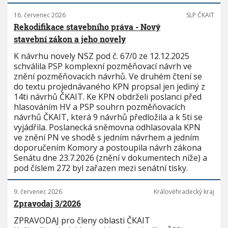
16. červenec 2026
SLP ČKAIT
Rekodifikace stavebního práva - Nový
stavební zákon a jeho novely
K návrhu novely NSZ pod č. 67/0 ze 12.12.2025
schválila PSP komplexní pozměňovací návrh ve
znění pozměňovacích návrhů. Ve druhém čtení se
do textu projednávaného KPN propsal jen jediný z
14ti návrhů ČKAIT. Ke KPN obdrželi poslanci před
hlasováním HV a PSP souhrn pozměňovacích
návrhů ČKAIT, která 9 návrhů předložila a k 5ti se
vyjádřila. Poslanecká sněmovna odhlasovala KPN
ve znění PN ve shodě s jedním návrhem a jedním
doporučením Komory a postoupila návrh zákona
Senátu dne 23.7.2026 (znění v dokumentech níže) a
pod číslem 272 byl zařazen mezi senátní tisky.
9. červenec 2026
Královéhradecký kraj
Zpravodaj 3/2026
ZPRAVODAJ pro členy oblasti ČKAIT