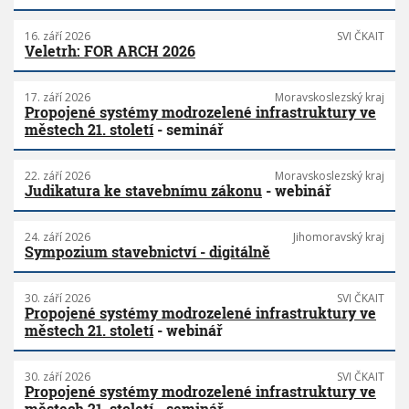
16. září 2026
SVI ČKAIT
Veletrh: FOR ARCH 2026
17. září 2026
Moravskoslezský kraj
Propojené systémy modrozelené infrastruktury ve
městech 21. století
- seminář
22. září 2026
Moravskoslezský kraj
Judikatura ke stavebnímu zákonu
- webinář
24. září 2026
Jihomoravský kraj
Sympozium stavebnictví - digitálně
30. září 2026
SVI ČKAIT
Propojené systémy modrozelené infrastruktury ve
městech 21. století
- webinář
30. září 2026
SVI ČKAIT
Propojené systémy modrozelené infrastruktury ve
městech 21. století
- seminář