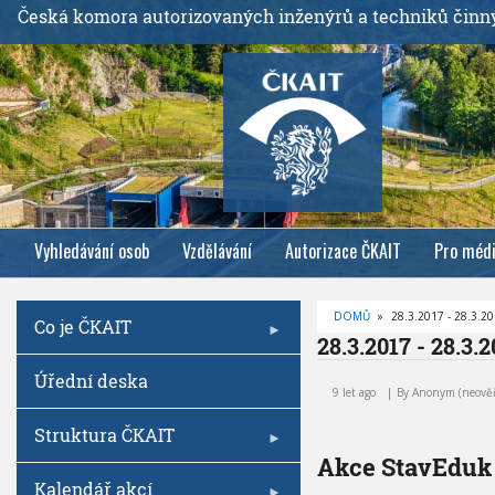
P
Česká komora autorizovaných inženýrů a techniků činn
ř
e
j
í
t
k
h
l
Vyhledávání osob
Vzdělávání
Autorizace ČKAIT
Pro méd
a
v
n
DOMŮ
»
28.3.2017 - 28.3.2
Co je ČKAIT
í
D
28.3.2017 - 28.3.2
R
m
O
2
Úřední deska
B
u
8
E
9 let ago
By
Anonym (neově
Č
o
.
K
3
O
Struktura ČKAIT
b
V
.
Á
Akce StavEduk
s
2
N
A
Kalendář akcí
a
0