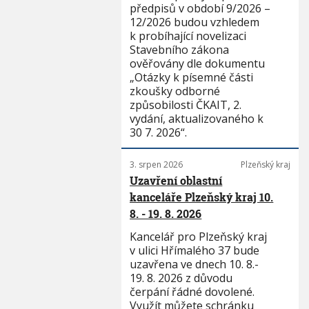
předpisů v období 9/2026 –
12/2026 budou vzhledem
k probíhající novelizaci
Stavebního zákona
ověřovány dle dokumentu
„Otázky k písemné části
zkoušky odborné
způsobilosti ČKAIT, 2.
vydání, aktualizovaného k
30 7. 2026“.
3. srpen 2026
Plzeňský kraj
Uzavření oblastní
kanceláře Plzeňský kraj 10.
8. - 19. 8. 2026
Kancelář pro Plzeňský kraj
v ulici Hřímalého 37 bude
uzavřena ve dnech 10. 8.-
19. 8. 2026 z důvodu
čerpání řádné dovolené.
Využít můžete schránku