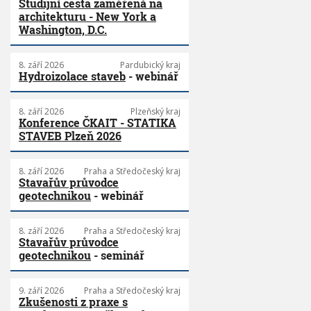
Studijní cesta zaměřená na
architekturu - New York a
Washington, D.C.
8. září 2026
Pardubický kraj
Hydroizolace staveb
- webinář
8. září 2026
Plzeňský kraj
Konference ČKAIT - STATIKA
STAVEB Plzeň 2026
8. září 2026
Praha a Středočeský kraj
Stavařův průvodce
geotechnikou
- webinář
8. září 2026
Praha a Středočeský kraj
Stavařův průvodce
geotechnikou
- seminář
9. září 2026
Praha a Středočeský kraj
Zkušenosti z praxe s