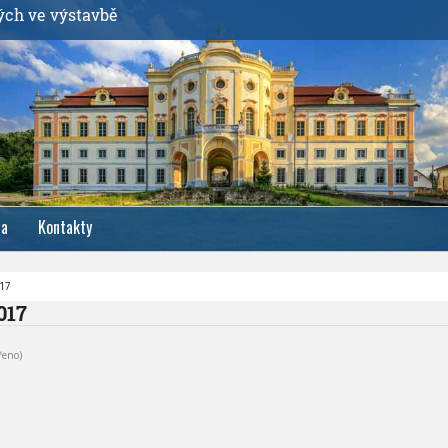
ých ve výstavbě
ia
Kontakty
017
017
řeno)