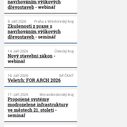
navrhováním výškových
dřevostaveb
- webinář
9. září 2026
Praha a Středočeský kraj
Zkušenosti z praxe s
navrhováním výškových
dřevostaveb
- seminář
14. září 2026
Ústecký kraj
Nový stavební zákon
-
webinář
16. září 2026
SVI ČKAIT
Veletrh: FOR ARCH 2026
17. září 2026
Moravskoslezský kraj
Propojené systémy
modrozelené infrastruktury
ve městech 21. století
-
seminář