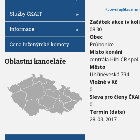
V
I
1
h
G
Kotevní aplikace na
7
A
u
Služby ČKAIT
C
-
E
Začátek akce (v kol
2
Informace
08.30
8
.
Obec
3
Cena Inženýrské komory
Průhonice
.
Místo konání
2
0
centrála Hilti ČR spol. 
Oblastní kanceláře
1
Město
7
Uhříněveská 734
Vložné v Kč
0
Sleva pro členy ČKAI
0
Termín (date)
28. 03. 2017