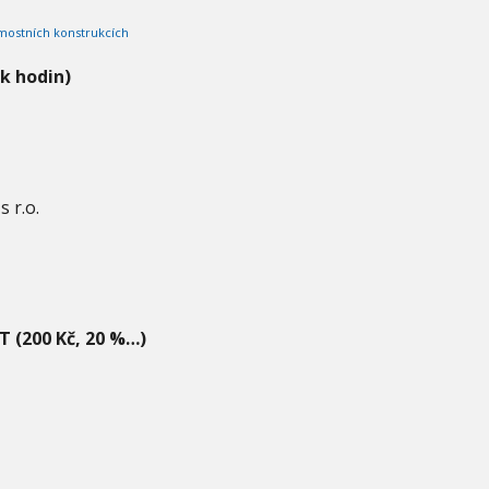
 mostních konstrukcích
ik hodin)
s r.o.
T (200 Kč, 20 %…)