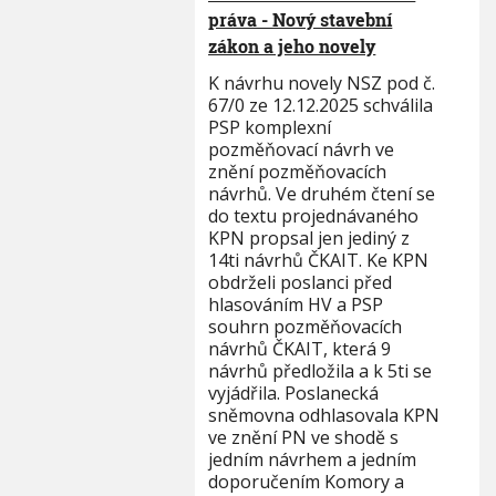
práva - Nový stavební
zákon a jeho novely
K návrhu novely NSZ pod č.
67/0 ze 12.12.2025 schválila
PSP komplexní
pozměňovací návrh ve
znění pozměňovacích
návrhů. Ve druhém čtení se
do textu projednávaného
KPN propsal jen jediný z
14ti návrhů ČKAIT. Ke KPN
obdrželi poslanci před
hlasováním HV a PSP
souhrn pozměňovacích
návrhů ČKAIT, která 9
návrhů předložila a k 5ti se
vyjádřila. Poslanecká
sněmovna odhlasovala KPN
ve znění PN ve shodě s
jedním návrhem a jedním
doporučením Komory a