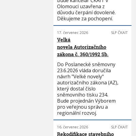
bude kancelář ČKAIT v
Olomouci uzavřena z
důvodu čerpání dovolené.
Děkujeme za pochopení.
17. červenec 2026
SLP ČKAIT
Velká
novela Autorizačního
zákona č. 360/1992 Sb.
Do Poslanecké sněmovny
23.6.2026 vláda doručila
návrh "Velké novely"
autorizačního zákona (AZ),
který dostal číslo
sněmovního tisku 234.
Bude projednán Výborem
pro veřejnou správu a
regionální rozvoj.
16. červenec 2026
SLP ČKAIT
Rekodifikace stavebního