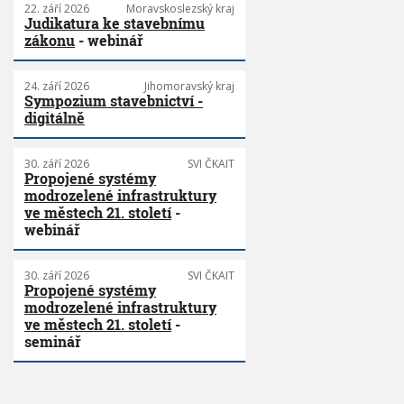
22. září 2026
Moravskoslezský kraj
Judikatura ke stavebnímu
zákonu
- webinář
24. září 2026
Jihomoravský kraj
Sympozium stavebnictví -
digitálně
30. září 2026
SVI ČKAIT
Propojené systémy
modrozelené infrastruktury
ve městech 21. století
-
webinář
30. září 2026
SVI ČKAIT
Propojené systémy
modrozelené infrastruktury
ve městech 21. století
-
seminář