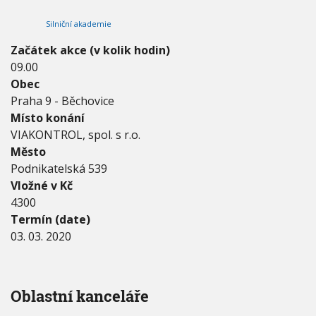
2
V
h
I
0
Silniční akademie
G
u
-
A
C
3
Začátek akce (v kolik hodin)
E
.
09.00
3
Obec
.
2
Praha 9 - Běchovice
0
Místo konání
2
VIAKONTROL, spol. s r.o.
0
Město
Podnikatelská 539
Vložné v Kč
4300
Termín (date)
03. 03. 2020
Oblastní kanceláře