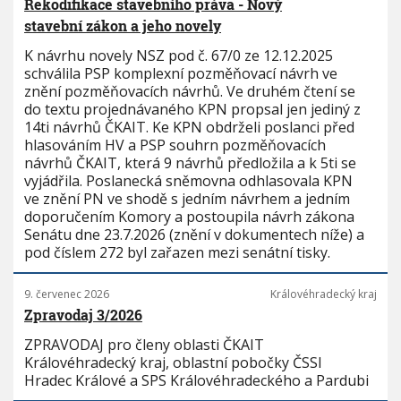
Rekodifikace stavebního práva - Nový
stavební zákon a jeho novely
K návrhu novely NSZ pod č. 67/0 ze 12.12.2025
schválila PSP komplexní pozměňovací návrh ve
znění pozměňovacích návrhů. Ve druhém čtení se
do textu projednávaného KPN propsal jen jediný z
14ti návrhů ČKAIT. Ke KPN obdrželi poslanci před
hlasováním HV a PSP souhrn pozměňovacích
návrhů ČKAIT, která 9 návrhů předložila a k 5ti se
vyjádřila. Poslanecká sněmovna odhlasovala KPN
ve znění PN ve shodě s jedním návrhem a jedním
doporučením Komory a postoupila návrh zákona
Senátu dne 23.7.2026 (znění v dokumentech níže) a
pod číslem 272 byl zařazen mezi senátní tisky.
9. červenec 2026
Královéhradecký kraj
Zpravodaj 3/2026
ZPRAVODAJ pro členy oblasti ČKAIT
Královéhradecký kraj, oblastní pobočky ČSSI
Hradec Králové a SPS Královéhradeckého a Pardubi