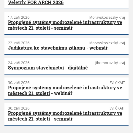
Veletrh: FOR ARCH 2026
17. září 2026
Moravskoslezský kraj
Propojené systémy modrozelené infrastruktury ve
městech 21. století
- seminář
22. září 2026
Moravskoslezský kraj
Judikatura ke stavebnímu zákonu
- webinář
24. září 2026
Jihomoravský kraj
Sympozium stavebnictví - digitálně
30. září 2026
SVI ČKAIT
Propojené systémy modrozelené infrastruktury ve
městech 21. století
- webinář
30. září 2026
SVI ČKAIT
Propojené systémy modrozelené infrastruktury ve
městech 21. století
- seminář