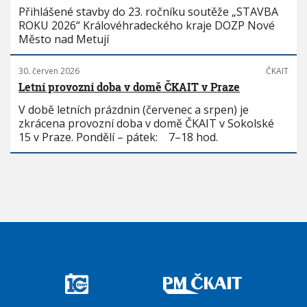
Přihlášené stavby do 23. ročníku soutěže „STAVBA
ROKU 2026“ Královéhradeckého kraje DOZP Nové
Město nad Metují
30. červen 2026
ČKAIT
Letní provozní doba v domě ČKAIT v Praze
V době letních prázdnin (červenec a srpen) je
zkrácena provozní doba v domě ČKAIT v Sokolské
15 v Praze. Pondělí – pátek: 7–18 hod.