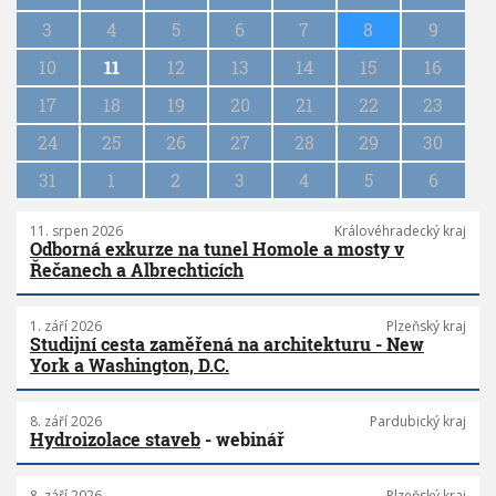
i
n
3
4
5
6
7
8
9
a
10
11
12
13
14
15
16
t
i
17
18
19
20
21
22
23
o
n
24
25
26
27
28
29
30
31
1
2
3
4
5
6
11. srpen 2026
Královéhradecký kraj
Odborná exkurze na tunel Homole a mosty v
Řečanech a Albrechticích
1. září 2026
Plzeňský kraj
Studijní cesta zaměřená na architekturu - New
York a Washington, D.C.
8. září 2026
Pardubický kraj
Hydroizolace staveb
- webinář
8. září 2026
Plzeňský kraj