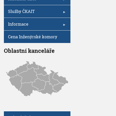
V
I
a
h
G
b
A
u
Služby ČKAIT
C
e
E
Informace
Cena Inženýrské komory
Oblastní kanceláře