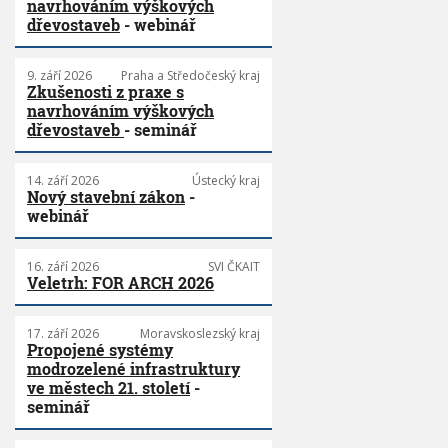
navrhováním výškových
dřevostaveb
- webinář
9. září 2026
Praha a Středočeský kraj
Zkušenosti z praxe s
navrhováním výškových
dřevostaveb
- seminář
14. září 2026
Ústecký kraj
Nový stavební zákon
-
webinář
16. září 2026
SVI ČKAIT
Veletrh: FOR ARCH 2026
17. září 2026
Moravskoslezský kraj
Propojené systémy
modrozelené infrastruktury
ve městech 21. století
-
seminář