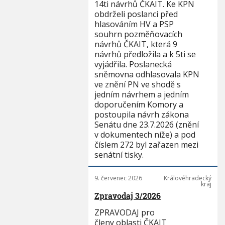
14ti návrhů ČKAIT. Ke KPN
obdrželi poslanci před
hlasováním HV a PSP
souhrn pozměňovacích
návrhů ČKAIT, která 9
návrhů předložila a k 5ti se
vyjádřila. Poslanecká
sněmovna odhlasovala KPN
ve znění PN ve shodě s
jedním návrhem a jedním
doporučením Komory a
postoupila návrh zákona
Senátu dne 23.7.2026 (znění
v dokumentech níže) a pod
číslem 272 byl zařazen mezi
senátní tisky.
9. červenec 2026
Královéhradecký
kraj
Zpravodaj 3/2026
ZPRAVODAJ pro
členy oblasti ČKAIT