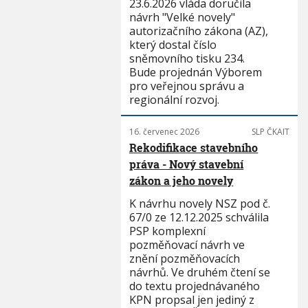
23.6.2026 vláda doručila
návrh "Velké novely"
autorizačního zákona (AZ),
který dostal číslo
sněmovního tisku 234.
Bude projednán Výborem
pro veřejnou správu a
regionální rozvoj.
16. červenec 2026
SLP ČKAIT
Rekodifikace stavebního
práva - Nový stavební
zákon a jeho novely
K návrhu novely NSZ pod č.
67/0 ze 12.12.2025 schválila
PSP komplexní
pozměňovací návrh ve
znění pozměňovacích
návrhů. Ve druhém čtení se
do textu projednávaného
KPN propsal jen jediný z