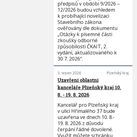
předpisů v období 9/2026 –
12/2026 budou vzhledem
k probíhající novelizaci
Stavebního zákona
ověřovány dle dokumentu
„Otázky k písemné části
zkoušky odborné
způsobilosti ČKAIT, 2.
vydání, aktualizovaného k
30 7. 2026“.
3. srpen 2026
Plzeňský kraj
Uzavření oblastní
kanceláře Plzeňský kraj 10.
8. - 19. 8. 2026
Kancelář pro Plzeňský kraj
v ulici Hřímalého 37 bude
uzavřena ve dnech 10. 8.-
19. 8. 2026 z důvodu
čerpání řádné dovolené.
Využít můžete schránku