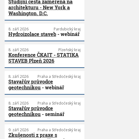
Studijní cesta zaměřená na
architekturu - New York a
Washington, D.C.
8. září 2026
Pardubický kraj
Hydroizolace staveb
- webinář
8. září 2026
Plzeňský kraj
Konference ČKAIT - STATIKA
STAVEB Plzeň 2026
8. září 2026
Praha a Středočeský kraj
Stavařův průvodce
geotechnikou
- webinář
8. září 2026
Praha a Středočeský kraj
Stavařův průvodce
geotechnikou
- seminář
9. září 2026
Praha a Středočeský kraj
Zkušenosti z praxe s