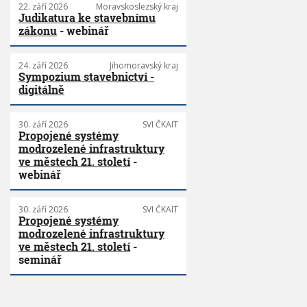
22. září 2026
Moravskoslezský kraj
Judikatura ke stavebnímu
zákonu
- webinář
24. září 2026
Jihomoravský kraj
Sympozium stavebnictví -
digitálně
30. září 2026
SVI ČKAIT
Propojené systémy
modrozelené infrastruktury
ve městech 21. století
-
webinář
30. září 2026
SVI ČKAIT
Propojené systémy
modrozelené infrastruktury
ve městech 21. století
-
seminář