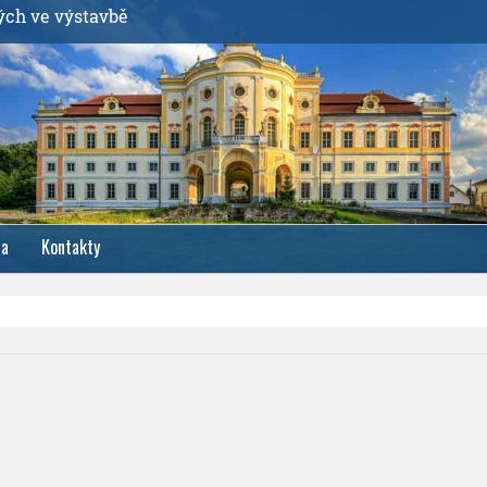
ých ve výstavbě
ia
Kontakty