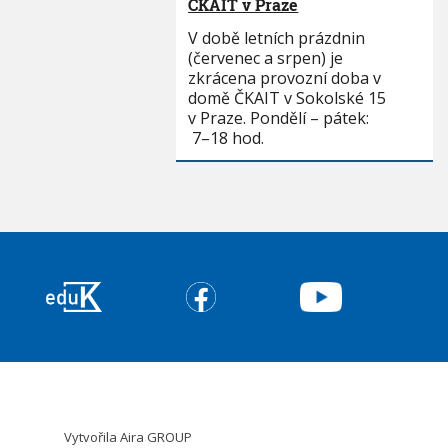
ČKAIT v Praze
V době letních prázdnin
(červenec a srpen) je
zkrácena provozní doba v
domě ČKAIT v Sokolské 15
v Praze. Pondělí – pátek:
7–18 hod.
Vytvořila
Aira GROUP